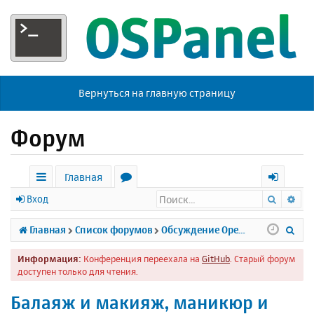
Вернуться на главную страницу
Форум
Главная
Поиск
Ра
с
о
х
Вход
ы
р
о
П
Главная
Список форумов
Обсуждение Open Server
л
у
д
о
Информация:
Конференция переехала на
GitHub
. Старый форум
к
м
и
доступен только для чтения.
и
ы
с
Балаяж и макияж, маникюр и
к