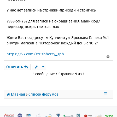
У нас нет записи на стрижки-приходи и стригись
?988-59-78? для записи на окрашивания, маникюр/
педикюр, покрытие гель-лак
Ждем Вас по адресу : м.Купчино ул. Ярослава Гашека 9к1
внутри магазина "Пятерочка" каждый день с 10-21
https://vk.com/strizhberry_spb
В
е
р
Ответить
н
1 сообщение • Страница
1
из
1
у
т
ь
с
Главная
Список форумов
я
к
н
а
ч