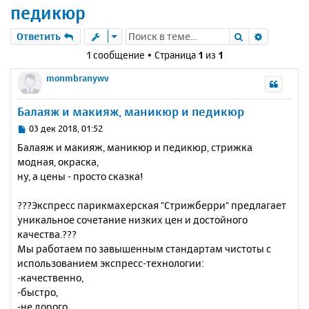
педикюр
Поиск
Расшире
Ответить
1 сообщение • Страница
1
из
1
monmbranywv
Балаяж и макияж, маникюр и педикюр
С
03 дек 2018, 01:52
о
Балаяж и макияж, маникюр и педикюр, стрижка
о
модная, окраска,
б
ну, а цены - просто сказка!
щ
е
н
???Экспресс парикмахерская "Стрижберри" предлагает
и
уникальное сочетание низких цен и достойного
е
качества.???
Мы работаем по завышенным стандартам чистоты с
использованием экспресс-технологии:
-качественно,
-быстро,
-не дорого.