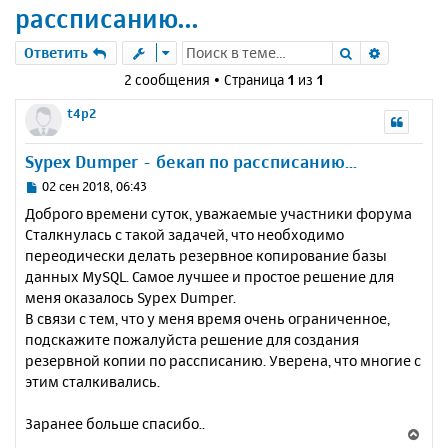
рассписанию...
Поиск
Расшире
Ответить
2 сообщения • Страница
1
из
1
t4p2
Sypex Dumper - бекап по рассписанию...
С
02 сен 2018, 06:43
о
Доброго времени суток, уважаемые участники форума
о
Сталкнулась с такой задачей, что необходимо
б
переодически делать резервное копирование базы
щ
е
данных MySQL. Самое лучшее и простое решение для
н
меня оказалось Sypex Dumper.
и
В связи с тем, что у меня время очень ограниченное,
е
подскажите пожалуйста решение для создания
резервной копии по рассписанию. Уверена, что многие с
этим сталкивались.
Заранее больше спасибо..
В