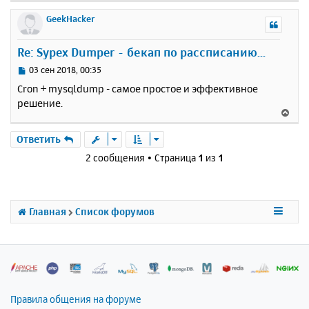
е
р
GeekHacker
н
у
Re: Sypex Dumper - бекап по рассписанию...
т
ь
С
03 сен 2018, 00:35
с
о
Cron + mysqldump - самое простое и эффективное
о
я
решение.
б
к
В
щ
н
е
е
а
р
Ответить
н
ч
н
и
2 сообщения • Страница
1
из
1
а
у
е
л
т
у
ь
с
Главная
Список форумов
я
к
н
а
ч
а
л
Правила общения на форуме
у