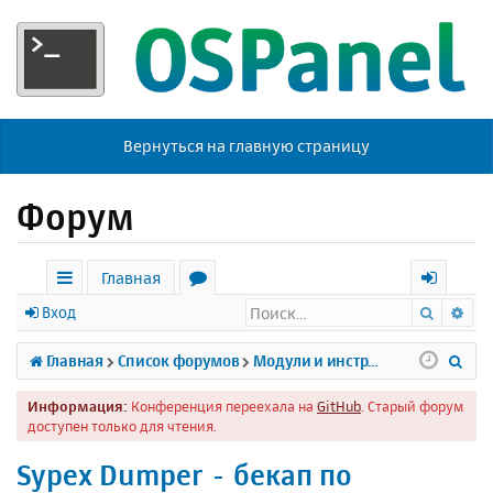
Вернуться на главную страницу
Форум
Главная
Поиск
Ра
с
о
х
Вход
ы
р
о
П
Главная
Список форумов
Модули и инструменты
л
у
д
о
Информация:
Конференция переехала на
GitHub
. Старый форум
к
м
и
доступен только для чтения.
и
ы
с
Sypex Dumper - бекап по
к