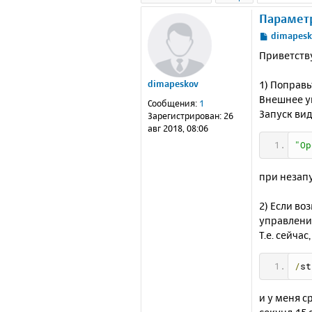
Параметр
С
dimapesk
о
Приветств
о
б
1) Поправь
dimapeskov
щ
е
Внешнее у
Сообщения:
1
н
Запуск ви
Зарегистрирован:
26
и
авг 2018, 08:06
е
"Op
при незап
2) Если в
управление
Т.е. сейча
/
st
и у меня с