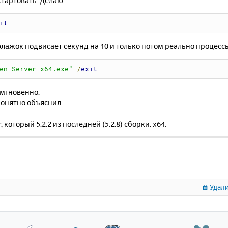
стартовать. Делаю
it
лажок подвисает секунд на 10 и только потом реально процесс
en Server x64.exe"
/
exit
 мгновенно.
понятно объяснил.
 который 5.2.2 из последней (5.2.8) сборки. x64.
Удали