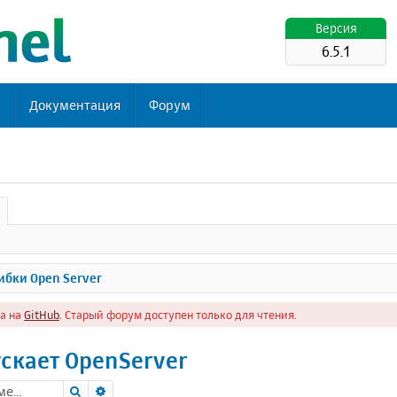
Версия
6.5.1
ь
Документация
Форум
бки Open Server
а на
GitHub
. Старый форум доступен только для чтения.
ускает OpenServer
Поиск
Расширенный поиск