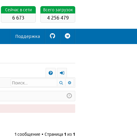
Cейчас в сети
Всего загрузок
6 673
4 256 479
Поддержка
С
Поиск
Расширенный поиск
FA
х
Q
о
д
1 сообщение • Страница
1
из
1