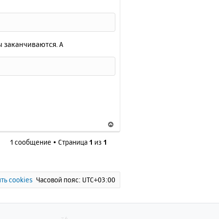
ы заканчиваются. А
В
е
1 сообщение • Страница
1
из
1
р
н
у
т
ь
ть cookies
Часовой пояс:
UTC+03:00
с
я
к
н