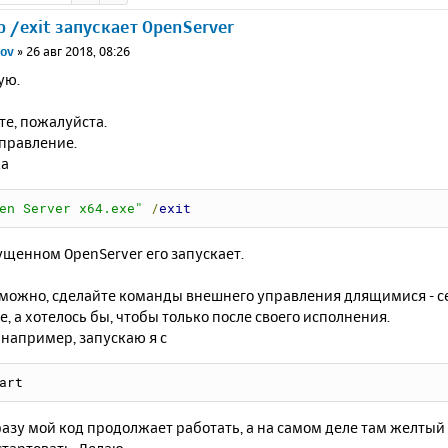
 /exit запускает OpenServer
ov
»
26 авг 2018, 08:26
ую.
те, пожалуйста.
правление.
да
en Server x64.exe"
/
exit
ущенном OpenServer его запускает.
озможно, сделайте команды внешнего управления длящимися - с
, а хотелось бы, чтобы только после своего исполнения.
с, например, запускаю я с
art
разу мой код продолжает работать, а на самом деле там желты