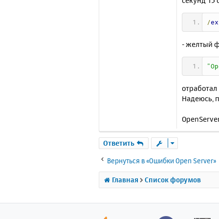
секунд 15 
/
ex
- желтый ф
"Op
отработал
Надеюсь, 
OpenServer,
Ответить
Вернуться в «Ошибки Open Server»
Главная
Список форумов