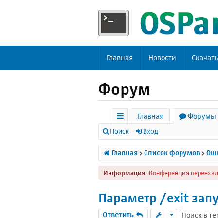
Главная
Новости
Скачат
Форум
Главная
Форумы
с
Поиск
Вход
ы
Главная
Список форумов
Оши
л
Информация:
Конференция переехал
к
и
Параметр /exit зап
Ответить