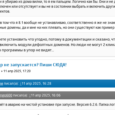
и я убираю из дома вилки, то я ем пальцем. Логично как бы. Они и не
лючен или отсутствует и вы не в состоянии выбрать и включить дру
ектов.
 в том что я 8.1 вообще не устанавливаю, соответственно я же не зн
ые домены, да и мне на них плевать, но они существуют как пример
ете установить что угодно, потому в документации и сказано, ч
 включить модули дефолтных доменов. Но люди не могут 2 клик
программы в упор не видят...
ер не запускается? Пиши СЮДА!
0
»
11 апр 2025, 17:20
им
писал(а):
↑
11 апр 2025, 16:28
ango600
писал(а):
↑
11 апр 2025, 16:06
аёт в аварию на чистой установке при запуске. Версия 6.2.6. Папка ло