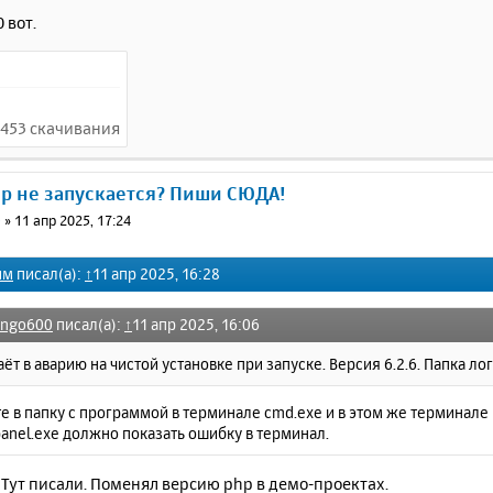
0 вот.
 3453 скачивания
ер не запускается? Пиши СЮДА!
0
»
11 апр 2025, 17:24
им
писал(а):
↑
11 апр 2025, 16:28
ango600
писал(а):
↑
11 апр 2025, 16:06
аёт в аварию на чистой установке при запуске. Версия 6.2.6. Папка ло
е в папку с программой в терминале cmd.exe и в этом же терминал
anel.exe должно показать ошибку в терминал.
 Тут писали. Поменял версию php в демо-проектах.