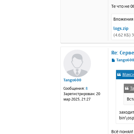
Те что не 0
Вложения
logs.zip
(4.62 КБ)
Re: Серв
С
Tango60
о
о
Макс
б
Tango600
щ
е
T
Сообщения:
8
н
Зарегистрирован:
20
и
Вст
мар 2025, 21:27
е
заходит
bin\osp
Всё понял!