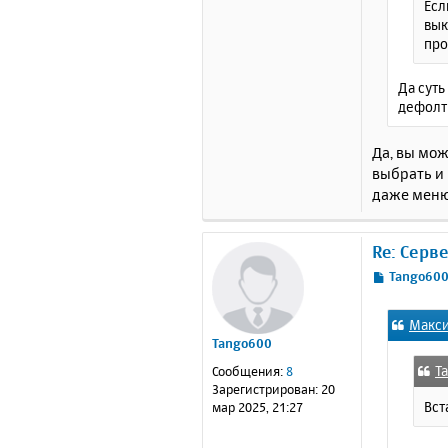
Есл
вык
про
Да суть
дефолтн
Да, вы мож
выбрать и
даже меню 
Re: Серв
С
Tango60
о
о
Макс
б
Tango600
щ
е
T
Сообщения:
8
н
Зарегистрирован:
20
и
Вст
мар 2025, 21:27
е