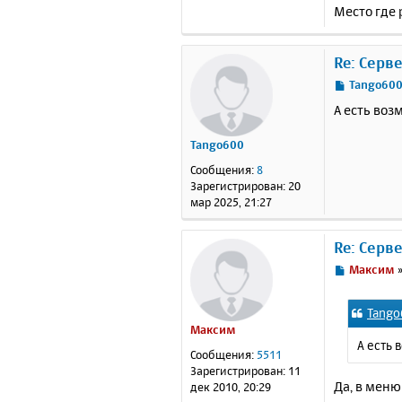
Место где 
Re: Серв
С
Tango60
о
А есть воз
о
б
Tango600
щ
е
Сообщения:
8
н
Зарегистрирован:
20
и
мар 2025, 21:27
е
Re: Серв
С
Максим
о
о
Tango
б
Максим
щ
А есть 
е
Сообщения:
5511
н
Зарегистрирован:
11
и
Да, в мен
дек 2010, 20:29
е