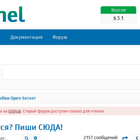
Версия
6.5.1
ь
Документация
Форум
бки Open Server
а на
GitHub
. Старый форум доступен только для чтения.
тся? Пиши СЮДА!
Поиск
Расширенный поиск
Стра
2157 сообщений