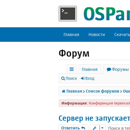
Главная
Новости
Скачат
Форум
Главная
Форумы
с
Поиск
Вход
ы
Главная
Список форумов
Оши
л
Информация:
Конференция переехал
к
и
Сервер не запускае
Ответить