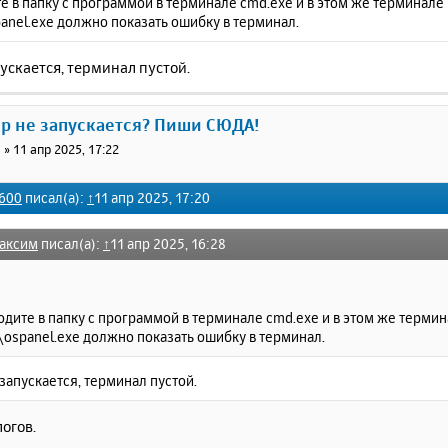
е в папку с программой в терминале cmd.exe и в этом же терминал
anel.exe должно показать ошибку в терминал.
ускается, терминал пустой.
ер не запускается? Пиши СЮДА!
0
»
11 апр 2025, 17:22
600
писал(а):
↑
11 апр 2025, 17:20
аксим
писал(а):
↑
11 апр 2025, 16:28
одите в папку с программой в терминале cmd.exe и в этом же терми
\ospanel.exe должно показать ошибку в терминал.
запускается, терминал пустой.
огов.