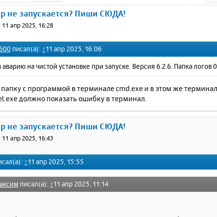
ер не запускается? Пиши СЮДА!
»
11 апр 2025, 16:28
600
писал(а):
↑
11 апр 2025, 16:06
в аварию на чистой установке при запуске. Версия 6.2.6. Папка логов 
 папку с программой в терминале cmd.exe и в этом же термин
l.exe должно показать ошибку в терминал.
ер не запускается? Пиши СЮДА!
»
11 апр 2025, 16:43
сал(а):
↑
11 апр 2025, 15:55
аксим
писал(а):
↑
11 апр 2025, 11:14