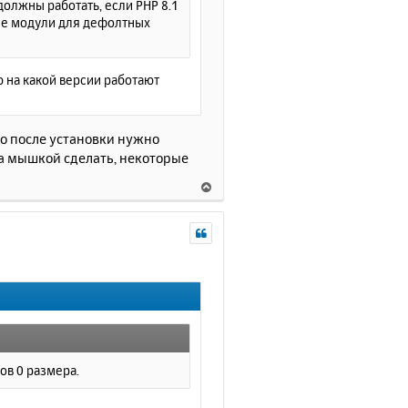
 должны работать, если PHP 8.1
а
гие модули для дефолтных
л
у
аю на какой версии работают
то после установки нужно
а мышкой сделать, некоторые
В
е
р
н
у
т
ь
с
я
к
н
гов 0 размера.
а
ч