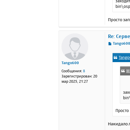
заходит
bin\osp
Просто зап
Re: Серв
С
Tango60
о
о
Tango
б
Tango600
щ
е
М
Сообщения:
8
н
Зарегистрирован:
20
и
мар 2025, 21:27
е
зах
bin
Просто 
Накидало л