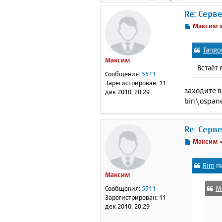
Re: Серв
С
Максим
о
о
Tango
б
Максим
щ
Встаёт 
е
Сообщения:
5511
н
Зарегистрирован:
11
и
заходите в
дек 2010, 20:29
е
bin\ospane
Re: Серв
С
Максим
о
о
Rim
пи
б
Максим
щ
е
М
Сообщения:
5511
н
Зарегистрирован:
11
и
дек 2010, 20:29
е