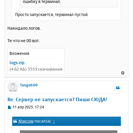
ошибку в терминал.
Просто запускается, терминал пустой.
Накидало логов.
Те что не 00 вот.
Вложения
logs.zip
(4.62 КБ) 3553 скачивания
В
е
р
Tango600
н
у
Re: Сервер не запускается? Пиши СЮДА!
т
ь
С
11 апр 2025, 17:24
с
о
о
я
Максим
писал(а):
↑
б
к
щ
н