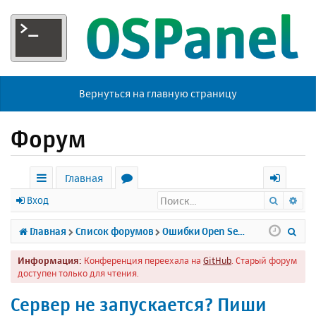
Вернуться на главную страницу
Форум
Главная
Поиск
Ра
с
о
х
Вход
ы
р
о
П
Главная
Список форумов
Ошибки Open Server
л
у
д
о
Информация:
Конференция переехала на
GitHub
. Старый форум
к
м
и
доступен только для чтения.
и
ы
с
Сервер не запускается? Пиши
к