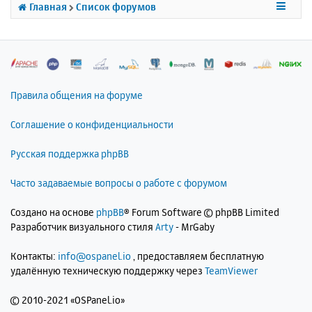
к
Главная
Список форумов
н
а
ч
а
л
у
Правила общения на форуме
Соглашение о конфиденциальности
Русская поддержка phpBB
Часто задаваемые вопросы о работе с форумом
Создано на основе
phpBB
® Forum Software © phpBB Limited
Разработчик визуального стиля
Arty
- MrGaby
Контакты:
info@ospanel.io
, предоставляем бесплатную
удалённую техническую поддержку через
TeamViewer
©
2010-2021 «OSPanel.io»