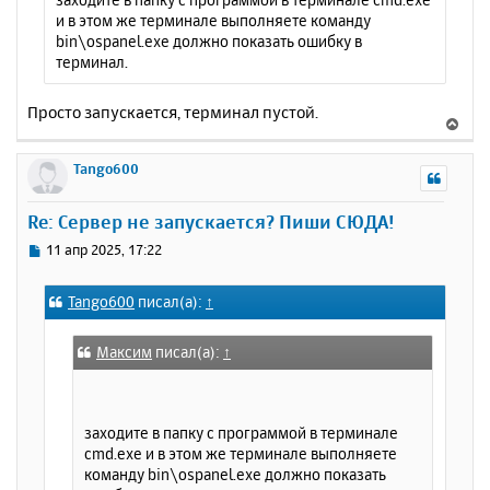
и в этом же терминале выполняете команду
bin\ospanel.exe должно показать ошибку в
терминал.
Просто запускается, терминал пустой.
В
е
р
Tango600
н
у
Re: Сервер не запускается? Пиши СЮДА!
т
ь
С
11 апр 2025, 17:22
с
о
о
я
Tango600
писал(а):
↑
б
к
щ
н
е
а
Максим
писал(а):
↑
н
ч
и
а
е
л
заходите в папку с программой в терминале
у
cmd.exe и в этом же терминале выполняете
команду bin\ospanel.exe должно показать