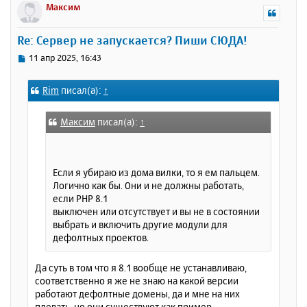
р
Максим
н
у
Re: Сервер не запускается? Пиши СЮДА!
т
ь
С
11 апр 2025, 16:43
с
о
о
я
Rim
писал(а):
↑
б
к
щ
н
е
а
Максим
писал(а):
↑
н
ч
и
а
е
л
Если я убираю из дома вилки, то я ем пальцем.
у
Логично как бы. Они и не должны работать,
если PHP 8.1
выключен или отсутствует и вы не в состоянии
выбрать и включить другие модули для
дефолтных проектов.
Да суть в том что я 8.1 вообще не устанавливаю,
соответственно я же не знаю на какой версии
работают дефолтные домены, да и мне на них
плевать, но они существуют как пример