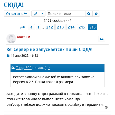
СЮДА!
Поиск
Расшире
Ответить
2157 сообщений
Страница
216
из
216
1
212
213
214
215
216
Пред.
…
Максим
Re: Сервер не запускается? Пиши СЮДА!
С
11 апр 2025, 16:28
о
о
Tango600
писал(а):
↑
б
щ
Встаёт в аварию на чистой установке при запуске.
е
Версия 6.2.6. Папка логов 0 размера.
н
и
е
заходите в папку с программой в терминале cmd.exe и в
этом же терминале выполняете команду
bin\ospanel.exe должно показать ошибку в терминал.
В
е