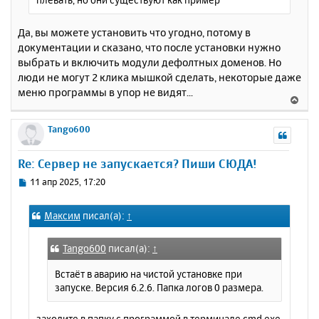
Да, вы можете установить что угодно, потому в
документации и сказано, что после установки нужно
выбрать и включить модули дефолтных доменов. Но
люди не могут 2 клика мышкой сделать, некоторые даже
меню программы в упор не видят...
В
е
р
Tango600
н
у
Re: Сервер не запускается? Пиши СЮДА!
т
ь
С
11 апр 2025, 17:20
с
о
о
я
Максим
писал(а):
↑
б
к
щ
н
е
а
Tango600
писал(а):
↑
н
ч
и
Встаёт в аварию на чистой установке при
а
е
запуске. Версия 6.2.6. Папка логов 0 размера.
л
у
заходите в папку с программой в терминале cmd.exe