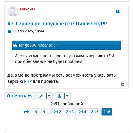
н
е
е
а
р
Максим
н
ч
н
и
а
у
е
Re: Сервер не запускается? Пиши СЮДА!
л
т
у
ь
С
11 апр 2025, 18:44
с
о
о
я
Tango600
писал(а):
↑
б
к
щ
н
А есть возможность просто указывать версию от? И
е
а
при обновлении не будет проблем.
н
ч
и
а
е
Да, в меню программы есть возможность указывать
л
версию
PHP
для проекта.
у
В
е
р
Ответить
н
2157 сообщений
у
Страница
216
из
216
1
212
213
214
215
216
Пред.
…
т
ь
с
я