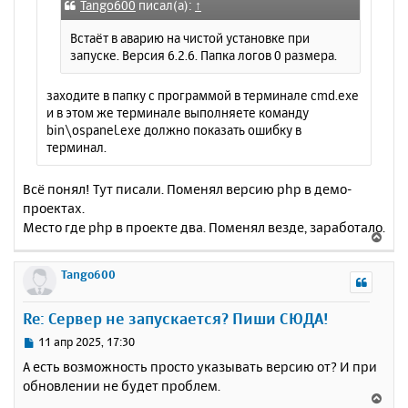
е
а
Tango600
писал(а):
↑
н
ч
и
Встаёт в аварию на чистой установке при
а
е
запуске. Версия 6.2.6. Папка логов 0 размера.
л
у
заходите в папку с программой в терминале cmd.exe
и в этом же терминале выполняете команду
bin\ospanel.exe должно показать ошибку в
терминал.
Всё понял! Тут писали. Поменял версию php в демо-
проектах.
Место где php в проекте два. Поменял везде, заработало.
В
е
р
Tango600
н
у
Re: Сервер не запускается? Пиши СЮДА!
т
ь
С
11 апр 2025, 17:30
с
о
А есть возможность просто указывать версию от? И при
о
я
обновлении не будет проблем.
б
к
В
щ