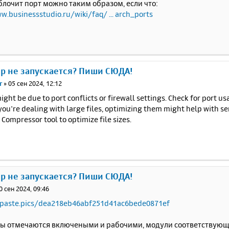
блочит порт можно таким образом, если что:
w.businessstudio.ru/wiki/faq/ ... arch_ports
ер не запускается? Пиши СЮДА!
r
»
05 сен 2024, 12:12
ight be due to port conflicts or firewall settings. Check for port u
 you’re dealing with large files, optimizing them might help with 
 Compressor tool to optimize file sizes.
ер не запускается? Пиши СЮДА!
0 сен 2024, 09:46
.paste.pics/dea218eb46abf251d41ac6bede0871ef
ты отмечаются включеными и рабочими, модули соответствующ