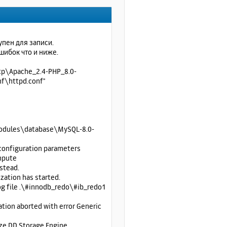
т
ь
с
я
к
упен для записи.
н
шибок что и ниже.
а
ч
tp\Apache_2.4-PHP_8.0-
а
nf\httpd.conf"
л
у
modules\database\MySQL-8.0-
configuration parameters
mpute
stead.
zation has started.
g file .\#innodb_redo\#ib_redo1
tion aborted with error Generic
ize DD Storage Engine