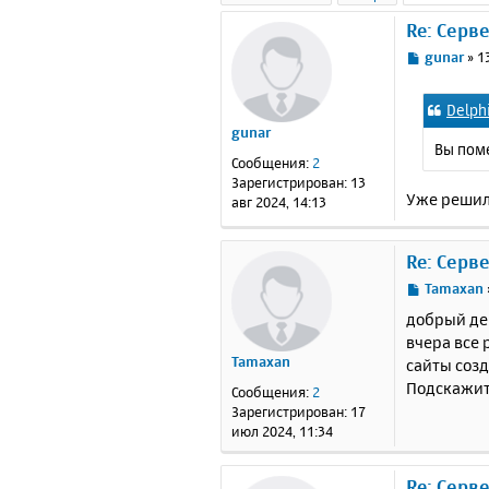
Re: Серв
С
gunar
»
1
о
о
Delph
б
gunar
щ
Вы пом
е
Сообщения:
2
н
Зарегистрирован:
13
и
Уже решил 
авг 2024, 14:13
е
Re: Серв
С
Tamaxan
о
добрый де
о
вчера все 
б
Tamaxan
сайты созд
щ
е
Подскажите
Сообщения:
2
н
Зарегистрирован:
17
и
июл 2024, 11:34
е
Re: Серв