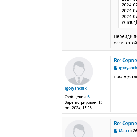
2024-07
2024-07
2024-07
Win10\b
Перейди п
если в это
Re: Серв
С
igoryanch
о
после уст
о
б
igoryanchik
щ
е
Сообщения:
6
н
Зарегистрирован:
13
и
окт 2024, 15:28
е
Re: Серв
С
Malik
»
26
о