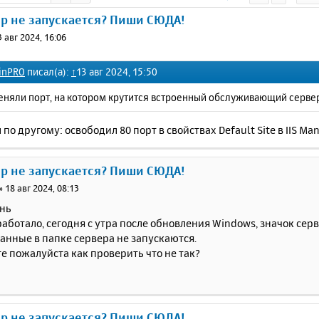
ер не запускается? Пиши СЮДА!
3 авг 2024, 16:06
inPRO
писал(а):
↑
13 авг 2024, 15:50
еняли порт, на котором крутится встроенный обслуживающий сервер
по другому: освободил 80 порт в свойствах Default Site в IIS Man
ер не запускается? Пиши СЮДА!
»
18 авг 2024, 08:13
нь
работало, сегодня с утра после обновления Windows, значок серв
анные в папке сервера не запускаются.
 пожалуйста как проверить что не так?
ер не запускается? Пиши СЮДА!