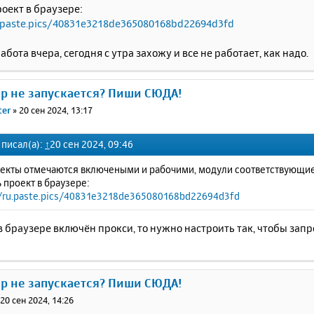
оект в браузере:
.paste.pics/40831e3218de365080168bd22694d3fd
абота вчера, сегодня с утра захожу и все не работает, как надо.
ер не запускается? Пиши СЮДА!
ter
»
20 сен 2024, 13:17
писал(а):
↑
20 сен 2024, 09:46
оекты отмечаются включеными и рабочими, модули соответствующие
 проект в браузере:
//ru.paste.pics/40831e3218de365080168bd22694d3fd
 в браузере включён прокси, то нужно настроить так, чтобы за
ер не запускается? Пиши СЮДА!
»
20 сен 2024, 14:26