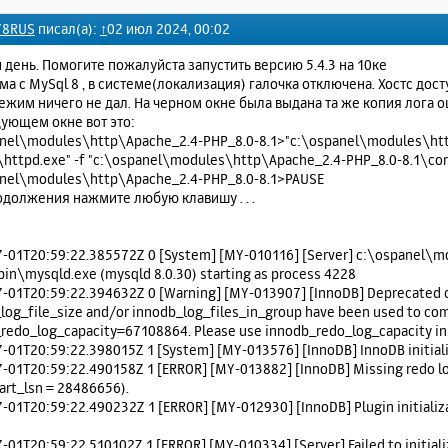
78RUS
писал(а):
↑
02 июл 2024, 00:02
день. Помогите пожалуйста запустить версию 5.4.3 на 10ке
а с MySql 8 , в системе(локализация) галочка отключена. Хостс дост
ежим ничего не дал. На черном окне была выдана та же копия лога о
дующем окне вот это:
nel\modules\http\Apache_2.4-PHP_8.0-8.1>"c:\ospanel\modules\ht
\httpd.exe" -f "c:\ospanel\modules\http\Apache_2.4-PHP_8.0-8.1\co
anel\modules\http\Apache_2.4-PHP_8.0-8.1>PAUSE
должения нажмите любую клавишу . . .
-01T20:59:22.385572Z 0 [System] [MY-010116] [Server] c:\ospanel\
in\mysqld.exe (mysqld 8.0.30) starting as process 4228
-01T20:59:22.394632Z 0 [Warning] [MY-013907] [InnoDB] Deprecated 
log_file_size and/or innodb_log_files_in_group have been used to co
redo_log_capacity=67108864. Please use innodb_redo_log_capacity in
-01T20:59:22.398015Z 1 [System] [MY-013576] [InnoDB] InnoDB initiali
-01T20:59:22.490158Z 1 [ERROR] [MY-013882] [InnoDB] Missing redo lo
tart_lsn = 28486656).
-01T20:59:22.490232Z 1 [ERROR] [MY-012930] [InnoDB] Plugin initializa
-01T20:59:22.510102Z 1 [ERROR] [MY-010334] [Server] Failed to initial