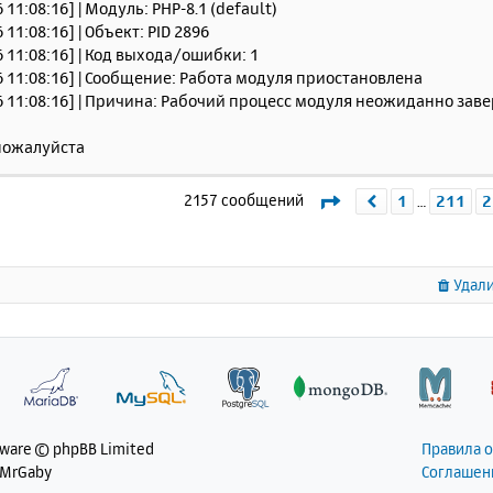
 11:08:16] | Модуль: PHP-8.1 (default)
 11:08:16] | Объект: PID 2896
6 11:08:16] | Код выхода/ошибки: 1
6 11:08:16] | Сообщение: Работа модуля приостановлена
6 11:08:16] | Причина: Рабочий процесс модуля неожиданно зав
пожалуйста
Страница
213
из
21
2157 сообщений
1
211
2
Пред.
…
Удали
tware © phpBB Limited
Правила 
 MrGaby
Соглашен