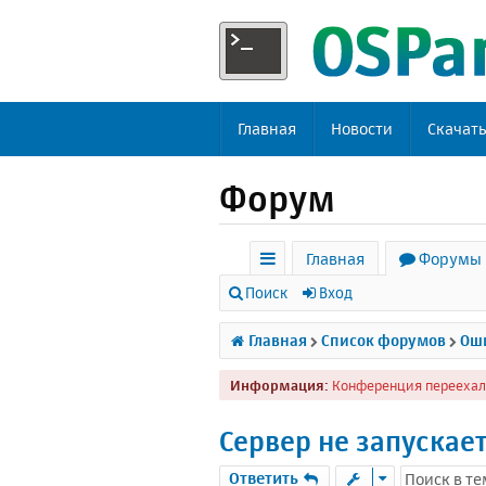
Главная
Новости
Скачат
Форум
Главная
Форумы
с
Поиск
Вход
ы
Главная
Список форумов
Оши
л
Информация:
Конференция переехал
к
и
Сервер не запускае
Ответить