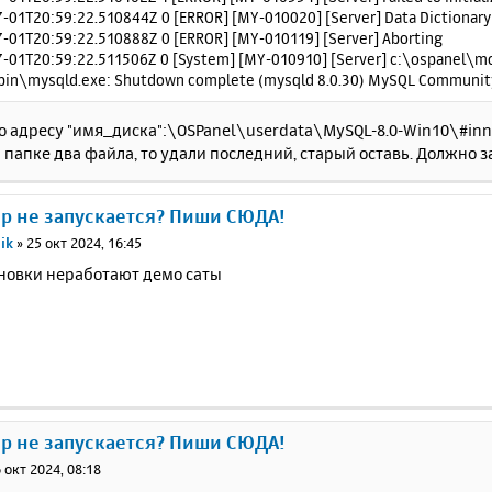
-01T20:59:22.510844Z 0 [ERROR] [MY-010020] [Server] Data Dictionary in
-01T20:59:22.510888Z 0 [ERROR] [MY-010119] [Server] Aborting
-01T20:59:22.511506Z 0 [System] [MY-010910] [Server] c:\ospanel\
in\mysqld.exe: Shutdown complete (mysqld 8.0.30) MySQL Community 
о адресу "имя_диска":\OSPanel\userdata\MySQL-8.0-Win10\#in
й папке два файла, то удали последний, старый оставь. Должно з
ер не запускается? Пиши СЮДА!
ik
»
25 окт 2024, 16:45
ановки неработают демо саты
ер не запускается? Пиши СЮДА!
 окт 2024, 08:18