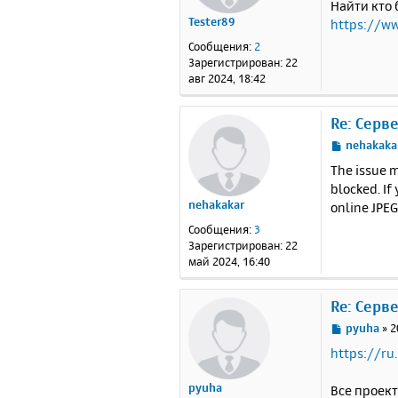
Найти кто 
б
Tester89
https://ww
щ
е
Сообщения:
2
н
Зарегистрирован:
22
и
авг 2024, 18:42
е
Re: Серв
С
nehakaka
о
The issue m
о
blocked. If
б
nehakakar
online JPEG
щ
е
Сообщения:
3
н
Зарегистрирован:
22
и
май 2024, 16:40
е
Re: Серв
С
pyuha
»
2
о
https://ru
о
б
pyuha
Все проек
щ