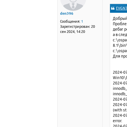
о
EVGN
б
den396
щ
Добрый 
е
Сообщения:
1
Проблем
н
Зарегистрирован:
20
дебаг р
и
сен 2024, 14:20
а в сле
е
c:\ospa
8.1\bin
c:\osp
Для про
2024-07
Win10\b
2024-07
innodb_
innodb_
2024-07
2024-07
(with s
2024-07
error.
2024-07