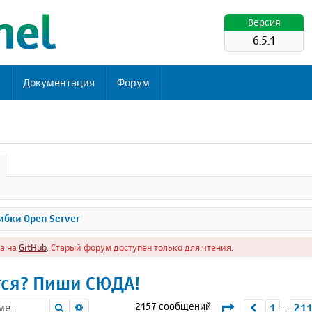
Версия
6.5.1
ь
Документация
Форум
бки Open Server
а на
GitHub
. Старый форум доступен только для чтения.
тся? Пиши СЮДА!
Поиск
Расширенный поиск
Страница
213
и
2157 сообщений
1
21
Пред.
…