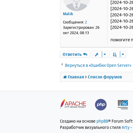
[2024-10-26
о
[2024-10-26
б
Malik
[2024-10-2
щ
е
[2024-10-2
Сообщения:
2
н
[2024-10-2
Зарегистрирован:
26
и
окт 2024, 08:13
е
помогите 
Ответить
Вернуться в «Ошибки Open Server»
Главная
Список форумов
Создано на основе
phpBB
® Forum Sof
Разработчик визуального стиля
Arty
-