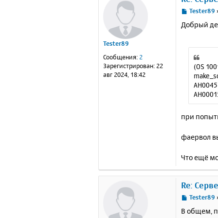
С
Tester89
о
Добрый ден
о
б
Tester89
щ
е
Сообщения:
2
н
Зарегистрирован:
22
(OS 100
и
авг 2024, 18:42
make_so
е
AH00451
AH00015
при попытк
фаервол в
Что ещё м
Re: Серв
С
Tester89
о
В общем, 
о