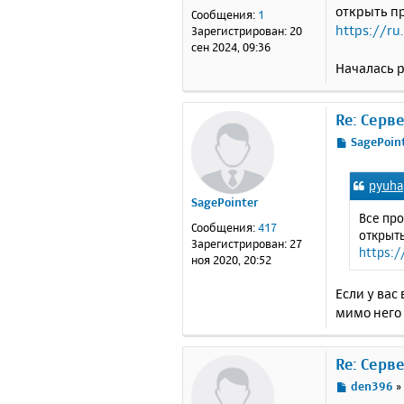
е
открыть пр
Сообщения:
1
н
https://ru
Зарегистрирован:
20
и
сен 2024, 09:36
е
Началась р
Re: Серв
С
SagePoin
о
о
pyuha
б
SagePointer
щ
Все пр
е
Сообщения:
417
открыть
н
Зарегистрирован:
27
https:
и
ноя 2020, 20:52
е
Если у вас
мимо него
Re: Серв
С
den396
о