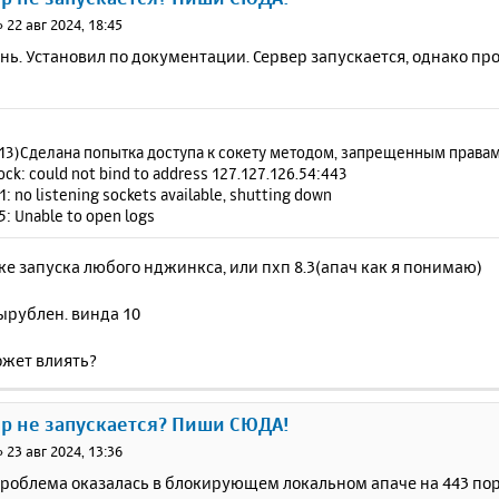
»
22 авг 2024, 18:45
ь. Установил по документации. Сервер запускается, однако про
13)Сделана попытка доступа к сокету методом, запрещенным правами
ck: could not bind to address 127.127.126.54:443
: no listening sockets available, shutting down
: Unable to open logs
е запуска любого нджинкса, или пхп 8.3(апач как я понимаю)
ырублен. винда 10
ожет влиять?
ер не запускается? Пиши СЮДА!
»
23 авг 2024, 13:36
проблема оказалась в блокирующем локальном апаче на 443 пор