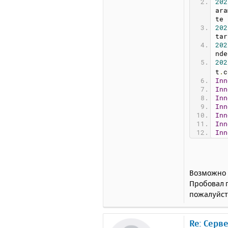
202
ara
te 
202
tar
202
nde
202
t
.
c
Inn
Inn
Inn
Inn
Inn
Inn
Inn
13
:
Mos
rdw
Thr
Возможно п
Att
Пробовал п
whe
пожалуйст
ter
7ff
7ff
7ff
Re: Серв
7ff