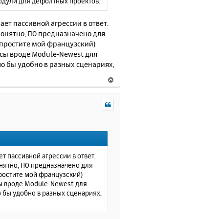
модули для дефолтных проектов.
у
ает пассивной агрессии в ответ.
Понятно, ПО предназначено для
 простите мой французский)
ng.html
 contains
асы вроде Module-Newest для
he crash
.
о бы удобно в разных сценариях,
В
е
р
н
у
т
ь
с
я
т пассивной агрессии в ответ.
к
онятно, ПО предназначено для
н
простите мой французский)
а
сы вроде Module-Newest для
ч
 бы удобно в разных сценариях,
а
л
у