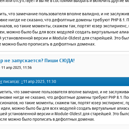
н или отсутствует и вы не в состоянии выбрать и включить другие 
ing
 to 
get
 some variables
.
e
 pointers may be invalid 
and
 cause the 
dump
 to abort
.
ry
(
0
):
ить, что замечание пользователя вполне валидно, и не заслужив
nection
 ID 
(
thread ID
):
1
вке нигде не сказано, что дефолтные домены требуют PHP 8.1. 
tus
:
 NOT_KILLED
алов, но такие моменты, скажем так, портят юзер экспириенс,
 manual page at 
http
:
//dev.mysql.com/doc/mysql/en/crashi
деи, можно было бы для всех модулей создать виртуальные али
ormation that should help you find 
out
 what 
is
 causing t
установленной версии и Module-Oldest для старейшей. Это был
ле можно было прописать в дефолтных доменах.
ер не запускается? Пиши СЮДА!
»
11 апр 2025, 11:56
er
писал(а):
↑
11 апр 2025, 11:30
метить, что замечание пользователя вполне валидно, и не заслуживае
ановке нигде не сказано, что дефолтные домены требуют PHP 8.1. П
ионалов, но такие моменты, скажем так, портят юзер экспириенс, 
 идеи, можно было бы для всех модулей создать виртуальные алиа
ей установленной версии и Module-Oldest для старейшей. Это было
числе можно было прописать в дефолтных доменах.