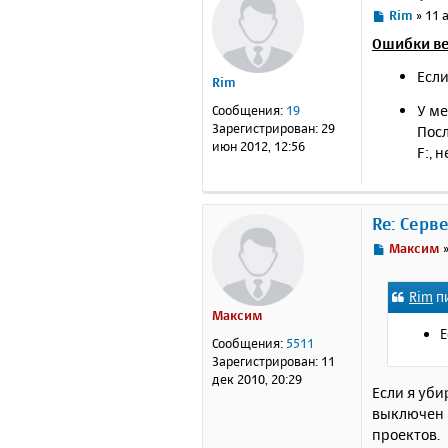
С
Rim
»
11 
7ff
о
or@
Ошибки ве
о
V
?
$
7ff
б
Если
Rim
or@
щ
V
?
$
е
У ме
Сообщения:
19
7ff
н
Зарегистрирован:
29
Посл
or@
и
июн 2012, 12:56
F:, 
V
?
$
е
7ff
or@
V
?
$
Re: Серв
7ff
or@
С
Максим
V
?
$
о
7ff
о
or@
Rim
пи
б
V
?
$
Максим
щ
7ff
Е
е
or@
Сообщения:
5511
н
V
?
$
Зарегистрирован:
11
и
7ff
дек 2010, 20:29
Если я уби
or@
е
V
?
$
выключен и
7ff
проектов.
or@