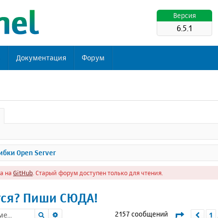
Версия
6.5.1
ь
Документация
Форум
бки Open Server
а на
GitHub
. Старый форум доступен только для чтения.
тся? Пиши СЮДА!
Поиск
Расширенный поиск
Страниц
2157 сообщений
1
Пре