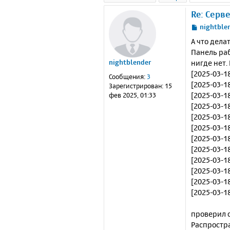
Re: Серв
С
nightble
о
А что дела
о
Панель раб
б
нигде нет.
nightblender
щ
е
[2025-03-18
Сообщения:
3
н
[2025-03-1
Зарегистрирован:
15
и
[2025-03-18
фев 2025, 01:33
е
[2025-03-18
[2025-03-1
[2025-03-1
[2025-03-18
[2025-03-1
[2025-03-1
[2025-03-18
[2025-03-18
[2025-03-1
проверил 
Распростр