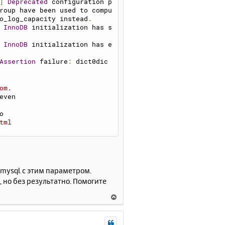
]
Deprecated
 configuration p
ч
roup have been used to compu
а
o_log_capacity instead
.
л
InnoDB
 initialization has s
у
InnoDB
 initialization has e
Assertion
 failure
:
 dict0dic
om
.
even
o
tml
 caused 
by
 malfunctioning ha
 mysql с этим параметром.
 to find 
out
но без результатно. Помогите
hing went
В
()
е
р
н