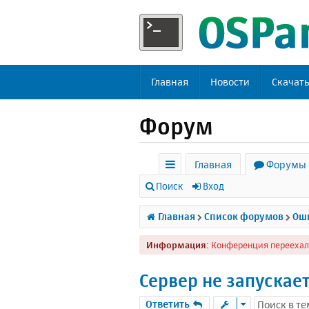
Главная
Новости
Скачат
Форум
Главная
Форумы
с
Поиск
Вход
ы
Главная
Список форумов
Оши
л
Информация:
Конференция переехал
к
и
Сервер не запускае
Ответить