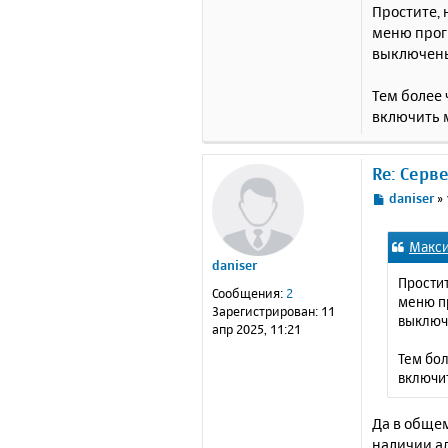
Простите, 
меню прог
выключены,
Тем более 
включить 
Re: Серв
С
daniser
»
о
о
Макс
б
daniser
щ
Простит
е
Сообщения:
2
меню п
н
Зарегистрирован:
11
выключе
и
апр 2025, 11:21
е
Тем бол
включи
Да в обще
наличии ал