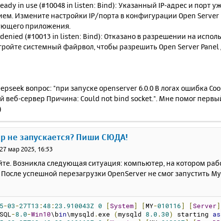
ready in use (#10048 in listen: Bind): Указанный IP-адрес и порт
м. Измените настройки IP/порта в конфигурации Open Server 
ющего приложения.
 denied (#10013 in listen: Bind): Отказано в разрешении на испо
тройте системный файрвол, чтобы разрешить Open Server Panel д
epseek вопрос: "при запуске openserver 6.0.0 В логах ошибка С
 веб-сервер Причина: Could not bind socket.". Мне помог первы
)
ер не запускается? Пиши СЮДА!
27 мар 2025, 16:53
йте. Возникла следующая ситуация: компьютер, на котором раб
После успешной перезагрузки OpenServer не смог запустить MyS
5
-
03
-
27T13
:
48
:
23.910043Z
0
[
System
]
[
MY
-
010116
]
[
Server
]
SQL
-
8.0
-
Win10
\b
in
\mysqld
.
exe 
(
mysqld 
8.0
.
30
)
 starting 
as