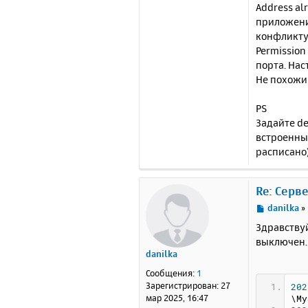
Address al
приложение
конфликту
Permission
порта. Нас
Не похожи
PS
Задайте de
встроенный
расписано
Re: Серв
С
danilka
»
о
Здравству
о
выключен. 
б
danilka
щ
е
Сообщения:
1
н
Зарегистрирован:
27
202
и
мар 2025, 16:47
\My
е