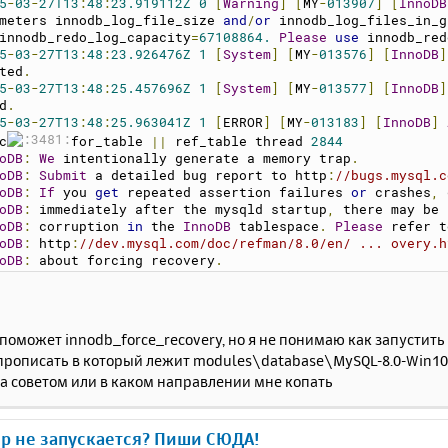
5
-
03
-
27T13
:
48
:
23.919112Z
0
[
Warning
]
[
MY
-
013907
]
[
InnoDB
meters innodb_log_file_size 
and
/
or
 innodb_log_files_in_g
innodb_redo_log_capacity
=
67108864.
Please
use
 innodb_red
5
-
03
-
27T13
:
48
:
23.926476Z
1
[
System
]
[
MY
-
013576
]
[
InnoDB
]
ted
.
5
-
03
-
27T13
:
48
:
25.457696Z
1
[
System
]
[
MY
-
013577
]
[
InnoDB
]
d
.
5
-
03
-
27T13
:
48
:
25.963041Z
1
[
ERROR
]
[
MY
-
013183
]
[
InnoDB
]
c
for_table 
||
 ref_table thread 
2844
oDB
:
We
 intentionally generate a memory trap
.
oDB
:
Submit
 a detailed bug report to 
http
:
//bugs.mysql.c
oDB
:
If
 you 
get
 repeated assertion failures 
or
 crashes
,
 
oDB
:
 immediately after the mysqld startup
,
 there may be
oDB
:
 corruption 
in
 the 
InnoDB
 tablespace
.
Please
 refer t
oDB
:
http
:
//dev.mysql.com/doc/refman/8.0/en/ ... overy.h
oDB
:
 about forcing recovery
.
48
:
25
 UTC 
-
 mysqld got exception 
0x16
;
t
 likely
,
 you have hit a bug
,
 but 
this
 error can also be
are
.
ead
 pointer
:
0x295e8f9f8d0
оможет innodb_force_recovery, но я не понимаю как запустить
empting
 backtrace
.
You
 can 
use
 the following information
рописать в который лежит modules\database\MySQL-8.0-Win10, 
re
 mysqld died
.
If
 you see 
no
 messages after 
this
,
 somet
а советом или в каком направлении мне копать
ribly wrong
...
68a4e0858
    mysqld
.
exe
!?
my_print_stacktrace@@YAXPEBEK@Z
68967e92b
    mysqld
.
exe
!?
print_fatal_signal@@YAXH@Z
()
68967e6f3
    mysqld
.
exe
!?
my_server_abort@@YAXXZ
()
ер не запускается? Пиши СЮДА!
68a4c47fa
    mysqld
.
exe
!?
my_abort@@YAXXZ
()