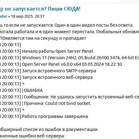
ер не запускается? Пиши СЮДА!
nder
»
18 мар 2025, 20:37
ть то если не запускается. Один в один видел посты без ответа.
отала работала и в один момент перестала. Глобальных обновле
 ПОявляется там на секунду и пропадает
 20:00:13]
8 20:00:13] Начало работы Open Server Panel
 20:00:13] Windows 11 (Version 24H2, OS Build 26100.3476, 64-bit Ed
 20:00:13] Open Server Panel v6.0.0 x64 05.05.2024 18:22:30
8 20:00:13] Запуск встроенного SMTP-сервера
8 20:00:13] Запуск встроенного веб-сервера
 20:00:13] +
8 20:00:13] | ОШИБКА
8 20:00:13] | Сообщение: Не удалось запустить встроенный веб-с
 20:00:13] | Причина: Could not bind socket.
 20:00:13] +
8 20:00:13] Работа программы завершена
обширный список из ошибок в документации
аненные ошибки веб-сервера: