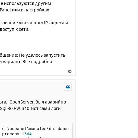
 уже используются другим
Panel или в настройках
льзование указанного IP-адреса и
оступ к сети.
ообщение: Не удалось запустить
й вариант. Все подробно
В
е
р
н
у
т
отал OpenServer, был аварийно
ь
QL-8.0-Win10. Вот сами логи.
с
я
к
 d
:
\ospanel\modules\database
н
 process 
1664
а