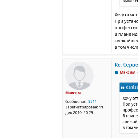
выключе
Try
Som
Que
Хочу отмет
Con
При устано
Sta
профессион
The
В плане и
inf
свежайшей 
в том чис
Re: Серв
С
Максим
о
о
danis
б
Максим
щ
Хочу от
е
Сообщения:
5511
При уст
н
Зарегистрирован:
11
професс
и
дек 2010, 20:29
В плане
е
свежайш
в том 