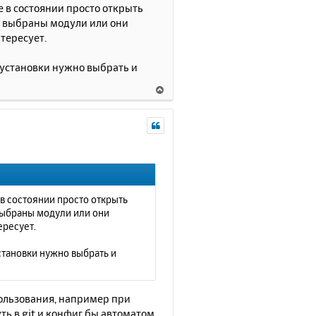
е в состоянии просто открыть
е выбраны модули или они
тересует.
е установки нужно выбрать и
В
е
р
н
у
т
ь
с
я
 в состоянии просто открыть
к
выбраны модули или они
н
ересует.
а
ч
установки нужно выбрать и
а
л
у
пользования, например при
ь в git и конфиг бы автоматом