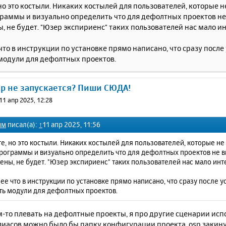
но это костыли. Никаких костылей для пользователей, которые н
раммы и визуально определить что для дефолтных проектов н
 не будет. "Юзер экспириенс" таких пользователей нас мало ин
что в инструкции по установке прямо написано, что сразу посл
модули для дефолтных проектов.
ер не запускается? Пиши СЮДА!
11 апр 2025, 12:28
им
писал(а):
↑
11 апр 2025, 11:56
е, но это костыли. Никаких костылей для пользователей, которые не
рограммы и визуально определить что для дефолтных проектов не 
ны, не будет. "Юзер экспириенс" таких пользователей нас мало инт
ее что в инструкции по установке прямо написано, что сразу после 
ть модули для дефолтных проектов.
м-то плевать на дефолтные проекты, я про другие сценарии ис
иасов можно было бы папку конфигурации проекта .osp закинут