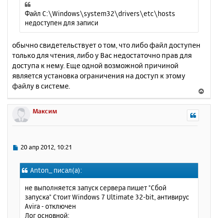
е
а
н
ч
Файл C:\Windows\system32\drivers\etc\hosts
и
а
недоступен для записи
е
л
у
обычно свидетельствует о том, что либо файл доступен
только для чтения, либо у Вас недостаточно прав для
доступа к нему. Еще одной возможной причиной
является установка ограничения на доступ к этому
файлу в системе.
В
е
р
Максим
н
у
т
ь
С
20 апр 2012, 10:21
с
о
о
я
Anton_ писал(а):
б
к
щ
н
не выполняется запуск сервера пишет "Сбой
е
а
запуска" Стоит Windows 7 Ultimate 32-bit, антивирус
н
ч
Avira - отключен
и
а
Лог основной:
е