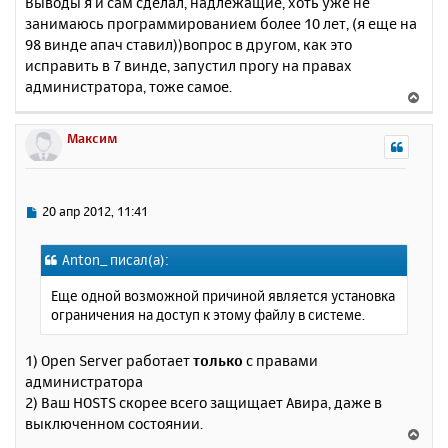
Выводы я и сам сделал, надлежащие, хоть уже не
о
я
занимаюсь программированием более 10 лет, (я еще на
б
к
98 винде апач ставил))вопрос в другом, как это
щ
н
е
исправить в 7 винде, запустил прогу на правах
а
н
администратора, тоже самое.
ч
В
и
а
е
е
л
р
Максим
у
н
у
т
ь
С
20 апр 2012, 11:41
с
о
о
я
Anton_ писал(а):
б
к
щ
н
Еще одной возможной причиной является установка
е
а
ограничения на доступ к этому файлу в системе.
н
ч
и
а
е
1) Open Server работает
только
с правами
л
администратора
у
2) Ваш HOSTS скорее всего защищает Авира, даже в
выключенном состоянии.
В