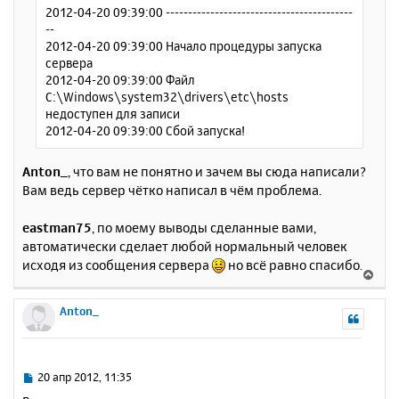
л
2012-04-20 09:39:00 ------------------------------------------
у
--
2012-04-20 09:39:00 Начало процедуры запуска
сервера
2012-04-20 09:39:00 Файл
C:\Windows\system32\drivers\etc\hosts
недоступен для записи
2012-04-20 09:39:00 Сбой запуска!
Anton_
, что вам не понятно и зачем вы сюда написали?
Вам ведь сервер чётко написал в чём проблема.
eastman75
, по моему выводы сделанные вами,
автоматически сделает любой нормальный человек
исходя из сообщения сервера
но всё равно спасибо.
В
е
р
Anton_
н
у
т
ь
С
20 апр 2012, 11:35
с
о