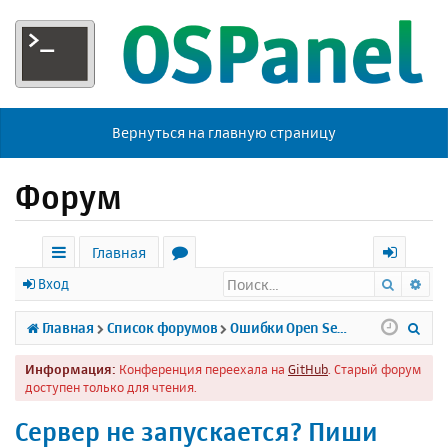
Вернуться на главную страницу
Форум
Главная
Поиск
Ра
с
о
х
Вход
ы
р
о
П
Главная
Список форумов
Ошибки Open Server
л
у
д
о
Информация:
Конференция переехала на
GitHub
. Старый форум
к
м
и
доступен только для чтения.
и
ы
с
Сервер не запускается? Пиши
к