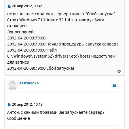
ь
С
20 апр 2012, 09:45
с
о
не выполняется запуск сервера пишет "Сбой запуска"
о
я
Стоит Windows 7 Ultimate 32-bit, антивирус Avira -
б
к
отключен
щ
н
е
Лог основной:
а
н
2012-04-20 09:39:00 --------------------------------------------
ч
и
а
2012-04-20 09:39:00 Начало процедуры запуска сервера
е
л
2012-04-20 09:39:00 Файл
у
C:\Windows\system32\drivers\etc\hosts недоступен
для записи
2012-04-20 09:39:00 Сбой запуска!
В
е
р
eastman75
н
у
т
ь
С
20 апр 2012, 10:18
с
о
Антон, с какими правами Вы запускаете сервер?
о
я
Сообщение
б
к
щ
н