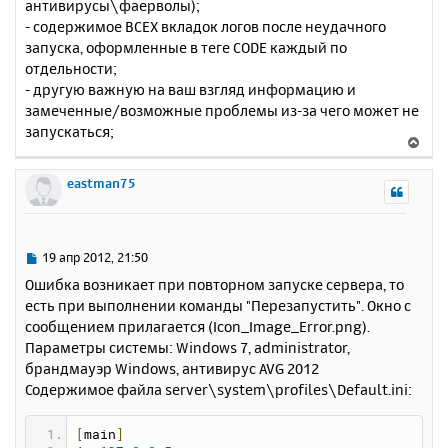
антивирусы\фаерволы);
- содержимое ВСЕХ вкладок логов после неудачного
запуска, оформленные в теге CODE каждый по
отдельности;
- другую важную на ваш взгляд информацию и
замеченные/возможные проблемы из-за чего может не
запускаться;
В
е
р
eastman75
н
у
т
ь
С
19 апр 2012, 21:50
с
о
Ошибка возникает при повторном запуске сервера, то
о
я
есть при выполнении команды "Перезапустить". Окно с
б
к
сообщением прилагается (Icon_Image_Error.png).
щ
н
е
Параметры системы: Windows 7, administrator,
а
н
брандмауэр Windows, антивирус AVG 2012
ч
и
а
Содержимое файла server\system\profiles\Default.ini:
е
л
у
[
main
]