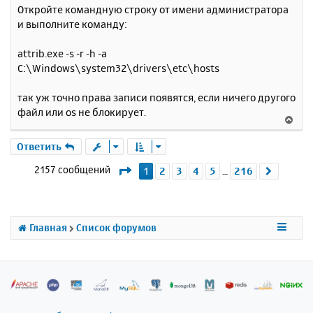
с
о
Откройте командную строку от имени администратора
о
я
и выполните команду:
б
к
щ
н
е
attrib.exe -s -r -h -a
а
н
C:\Windows\system32\drivers\etc\hosts
ч
и
а
е
л
так уж точно права записи появятся, если ничего другого
у
файл или os не блокирует.
В
е
р
Ответить
н
Страница
1
из
216
2157 сообщений
1
2
3
4
5
216
След.
…
у
т
ь
с
я
Главная
Список форумов
к
н
а
ч
а
л