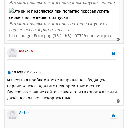
Это окно появляется при повторном запуске сервера.
[
ftp
]
ftp
=
0
ftpcommandtimeout
=
600
ftpconnecttimeout
=
60
Это окно появляется при попытке перезапустить
ftpmaxconnections
=
50
сервер после первого запуска.
lookuphosts
=
0
Icon_Image_Error.png (38.21 КБ) 407739 просмотров
В
[
sendmail
]
е
smtp_server
=
smtp
.
googlemail
.
com
р
Максим
smtp_port
=
587
н
auth_username
=
eastman75
у
auth_password
=...
smtp_ssl
=
2
т
pop3_server
=
ь
С
19 апр 2012, 22:26
pop3_username
=
с
о
Известная проблема. Уже исправлена в будущей
pop3_password
=
о
я
default_domain
=
версии. А пока - удалите некорректные иконки
б
к
force_sender
=
eastman75@gmail
.
com
favicon.ico с ваших сайтов. Какая-то из иконок у вас или
щ
н
force_recipient
=
е
даже несколько - некорректные.
а
hostname
=
В
н
ч
error_logfile
=
error
.
log
е
и
а
debug_logfile
=
debug
.
log
р
Anton_
е
л
н
у
у
т