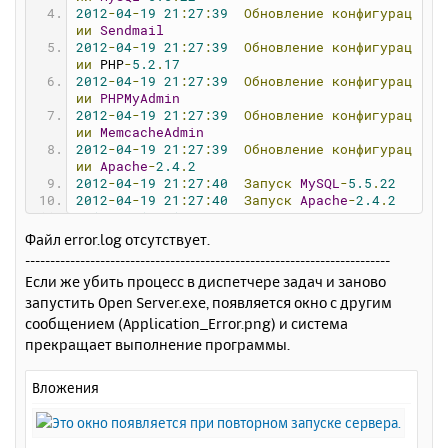
2012
-
04
-
19
21
:
27
:
39
Обновление
конфигурац
sbrowser
=
1
ии
Sendmail
mysql
=
1
2012
-
04
-
19
21
:
27
:
39
Обновление
конфигурац
email
=
1
ии
 PHP
-
5.2
.
17
emformat
=
txt
2012
-
04
-
19
21
:
27
:
39
Обновление
конфигурац
vdisk
=
W
ии
PHPMyAdmin
webdir
=
domains
2012
-
04
-
19
21
:
27
:
39
Обновление
конфигурац
wwwdir
=
public_html
ии
MemcacheAdmin
lang
=
Russian
2012
-
04
-
19
21
:
27
:
39
Обновление
конфигурац
browser
=
"C:\Program Files\Internet Explore
ии
Apache
-
2.4
.
2
r\iexplore.exe"
2012
-
04
-
19
21
:
27
:
40
Запуск
MySQL
-
5.5
.
22
textred
=
"C:\Program Files\Notepad++\notepa
2012
-
04
-
19
21
:
27
:
40
Запуск
Apache
-
2.4
.
2
d++.exe"
2012
-
04
-
19
21
:
27
:
40
Проверка
состояния
се
filebrowser
=
"C:\Program Files\Total Comman
рвера
der\Totalcmd.exe"
Файл error.log отсутствует.
2012
-
04
-
19
21
:
27
:
53
Веб-сервер
успешно
за
sfilebrowser
=
1
-------------------------------------------------------------------------
пущен!
checkupdate
=
1
Если же убить процесс в диспетчере задач и заново
2012
-
04
-
19
21
:
29
:
30
---------------------
upurl
=
http
:
//open-server.ru/update/
запустить Open Server.exe, появляется окно с другим
-----------------------
durl
=
http
:
//open-server.ru/download.html
2012
-
04
-
19
21
:
29
:
30
Начало
процедуры
оста
version
=
441
сообщением (Application_Error.png) и система
новки
сервера
прекращает выполнение программы.
2012
-
04
-
19
21
:
29
:
30
Остановка
системных
м
[
ports
]
одулей
mysqlport
=
3306
Вложения
2012
-
04
-
19
21
:
29
:
33
Отключение
виртуально
postgresqlport
=
5432
го
диска
httpport
=
80
2012
-
04
-
19
21
:
29
:
33
Веб-сервер
успешно
ос
httpsport
=
443
тановлен!
ftpport
=
21