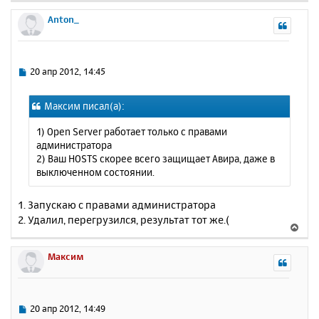
е
р
Anton_
н
у
т
ь
С
20 апр 2012, 14:45
с
о
о
я
Максим писал(а):
б
к
щ
н
1) Open Server работает только с правами
е
а
администратора
н
ч
2) Ваш HOSTS скорее всего защищает Авира, даже в
и
а
выключенном состоянии.
е
л
у
1. Запускаю с правами администратора
2. Удалил, перегрузился, результат тот же.(
В
е
р
Максим
н
у
т
ь
С
20 апр 2012, 14:49