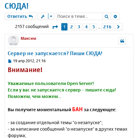
СЮДА!
Поиск
Расшире
Ответить
Страница
1
из
216
2157 сообщений
1
2
3
4
5
216
След.
…
Максим
Сервер не запускается? Пиши СЮДА!
С
19 апр 2012, 21:16
о
Внимание!
о
б
щ
Уважаемые пользователи Open Server!
е
Если у вас не запускается сервер - пишите сюда!
н
Поможем, чем можем...
и
е
БАН
Вы получите моментальный
за следующее:
- за создание отдельной темы "о незапуске";
- за написание сообщений "о незапуске" в других темах
форума;