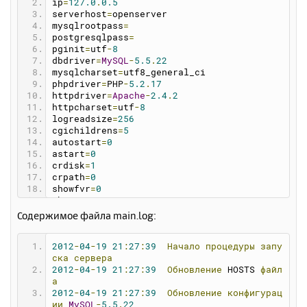
ip
=
127.0
.
0.5
serverhost
=
openserver
mysqlrootpass
=
postgresqlpass
=
pginit
=
utf
-
8
dbdriver
=
MySQL
-
5.5
.
22
mysqlcharset
=
utf8_general_ci
phpdriver
=
PHP
-
5.2
.
17
httpdriver
=
Apache
-
2.4
.
2
httpcharset
=
utf
-
8
logreadsize
=
256
cgichildrens
=
5
autostart
=
0
astart
=
0
crdisk
=
1
crpath
=
0
showfvr
=
0
showprogs
=
0
clearlogs
=
1
Содержимое файла main.log:
nopromo
=
1
hdomains
=
0
2012
-
04
-
19
21
:
27
:
39
Начало
процедуры
запу
balloon
=
1
ска
сервера
favorite
=
0
2012
-
04
-
19
21
:
27
:
39
Обновление
 HOSTS 
файл
showswitch
=
1
а
debugmode
=
0
2012
-
04
-
19
21
:
27
:
39
Обновление
конфигурац
skin
=
0
ии
MySQL
-
5.5
.
22
stext
=
1