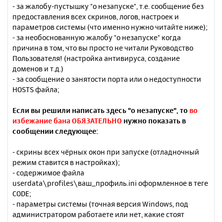
- за жалобу-пустышку "о незапуске", т.е. сообщение без
предоставления всех скринов, логов, настроек и
параметров системы (что именно нужно читайте ниже);
- за необоснованную жалобу "о незапуске" когда
причина в том, что вы просто не читали Руководство
Пользователя! (настройка антивируса, создание
доменов и т.д.)
- за сообщение о занятости порта или о недоступности
HOSTS файла;
Если вы решили написать здесь "о незапуске", то
во
избежание бана ОБЯЗАТЕЛЬНО
нужно показать в
сообщении следующее:
- скрины всех чёрных окон при запуске (отладночный
режим ставится в настройках);
- содержимое файла
userdata\profiles\ваш_профиль.ini оформленное в теге
CODE;
- параметры системы (точная версия Windows, под
администратором работаете или нет, какие стоят