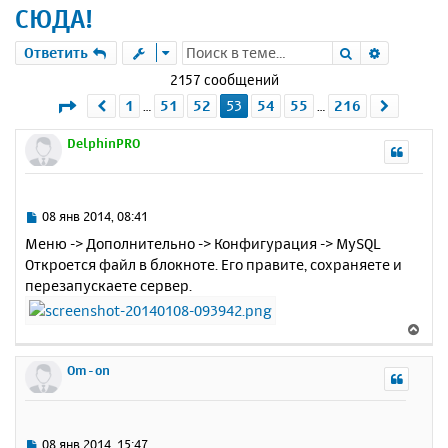
СЮДА!
Поиск
Расшире
Ответить
2157 сообщений
Страница
53
из
216
1
51
52
53
54
55
216
Пред.
След.
…
…
DelphinPRO
С
08 янв 2014, 08:41
о
Меню -> Дополнительно -> Конфигурация -> MySQL
о
Откроется файл в блокноте. Его правите, сохраняете и
б
перезапускаете сервер.
щ
е
н
В
и
е
е
р
Om-on
н
у
т
ь
С
08 янв 2014, 15:47