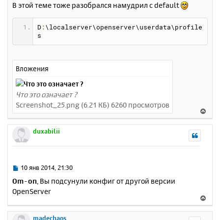
В этой теме тоже разобрался намудрил с default
D
:
\localserver\openserver\userdata\profile
s
Вложения
Что это означает ?
Screenshot_25.png (6.21 КБ) 6260 просмотров
В
е
р
duxabilii
н
у
т
ь
С
10 янв 2014, 21:30
с
о
Om-on
, Вы подсунули конфиг от другой версии
о
я
OpenServer
б
к
В
щ
н
е
е
а
р
madechaos
н