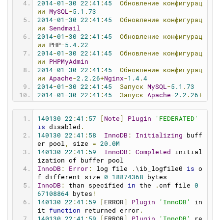
2014
-
01
-
30
22
:
41
:
45
Обновление
конфигурац
ии
MySQL
-
5.1
.
73
2014
-
01
-
30
22
:
41
:
45
Обновление
конфигурац
ии
Sendmail
2014
-
01
-
30
22
:
41
:
45
Обновление
конфигурац
ии
 PHP
-
5.4
.
22
2014
-
01
-
30
22
:
41
:
45
Обновление
конфигурац
ии
PHPMyAdmin
2014
-
01
-
30
22
:
41
:
45
Обновление
конфигурац
ии
Apache
-
2.2
.
26
+
Nginx
-
1.4
.
4
2014
-
01
-
30
22
:
41
:
45
Запуск
MySQL
-
5.1
.
73
2014
-
01
-
30
22
:
41
:
45
Запуск
Apache
-
2.2
.
26
+
Nginx
-
1.4
.
4
2014
-
01
-
30
22
:
41
:
46
Проверка
состояния
се
140130
22
:
41
:
57
[
Note
]
Plugin
'FEDERATED'
рвера
is
 disabled
.
2014
-
01
-
30
22
:
42
:
04
Не
удалось
запустить
140130
22
:
41
:
58
InnoDB
:
Initializing
 buff
MySQL
-
5.1
.
73
er pool
,
 size 
=
20.0M
2014
-
01
-
30
22
:
42
:
04
Сбой
запуска!
140130
22
:
41
:
59
InnoDB
:
Completed
 initial
2014
-
01
-
30
22
:
42
:
04
---------------------
ization of buffer pool
-----------------------
InnoDB
:
Error
:
 log file 
.
\ib_logfile0 
is
 o
2014
-
01
-
30
22
:
42
:
04
Начало
процедуры
оста
f different size 
0
18874368
 bytes
новки
сервера
InnoDB
:
 than specified 
in
 the 
.
cnf file 
0
2014
-
01
-
30
22
:
42
:
04
Остановка
системных
м
67108864
 bytes
!
одулей
140130
22
:
41
:
59
[
ERROR
]
Plugin
'InnoDB'
 in
2014
-
01
-
30
22
:
42
:
06
Отключение
виртуально
it 
function
 returned error
.
го
диска
140130
22
:
41
:
59
[
ERROR
]
Plugin
'InnoDB'
 re