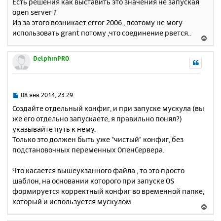
у
Есть решения как выставить это значения не запуская
open server ?
Из за этого возникает error 2006 , поэтому не могу
использовать grant потому ,что соединение рвется..
В
е
р
DelphinPRO
н
у
т
ь
С
08 янв 2014, 23:29
с
о
Создайте отдельный конфиг, и при запуске мускула (вы
о
я
же его отдельно запускаете, я правильно понял?)
б
к
указывайте путь к нему.
щ
н
е
Только это должен быть уже "чистый" конфиг, без
а
н
подстановочных переменных ОпенСервера.
ч
и
а
е
л
Что касается вышеукзанного файла , то это просто
у
шаблон, на основании которого при запуске OS
формируется корректный конфиг во временной папке,
который и используется мускулом.
В
е