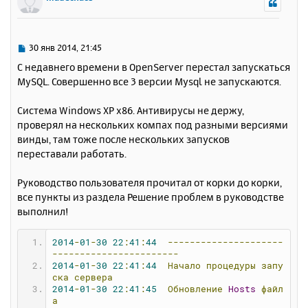
ч
н
и
а
у
е
л
т
у
ь
С
30 янв 2014, 21:45
с
о
С недавнего времени в OpenServer перестал запускаться
о
я
MySQL. Совершенно все 3 версии Mysql не запускаются.
б
к
щ
н
е
Система Windows XP x86. Антивирусы не держу,
а
н
проверял на нескольких компах под разными версиями
ч
и
а
винды, там тоже после нескольких запусков
е
л
переставали работать.
у
Руководство пользователя прочитал от корки до корки,
все пункты из раздела Решение проблем в руководстве
выполнил!
2014
-
01
-
30
22
:
41
:
44
---------------------
-----------------------
2014
-
01
-
30
22
:
41
:
44
Начало
процедуры
запу
ска
сервера
2014
-
01
-
30
22
:
41
:
45
Обновление
Hosts
файл
а