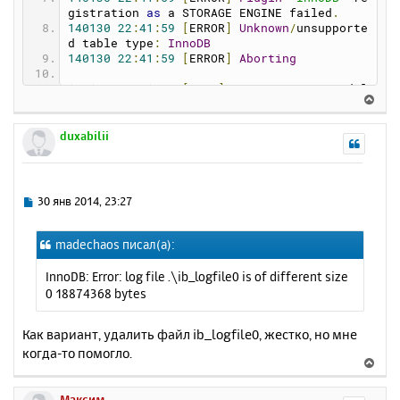
2014
-
01
-
30
22
:
42
:
06
Веб-сервер
успешно
ос
gistration 
as
 a STORAGE ENGINE failed
.
тановлен!
140130
22
:
41
:
59
[
ERROR
]
Unknown
/
unsupporte
d table type
:
InnoDB
140130
22
:
41
:
59
[
ERROR
]
Aborting
140130
22
:
41
:
59
[
Note
]
 C
:
\OpenServer\modul
В
es\database\MySQL
-
5.1
.
73
\b
in
\mysqld
.
exe
:
S
е
hutdown
 complete
р
duxabilii
н
у
т
ь
С
30 янв 2014, 23:27
с
о
о
я
madechaos писал(а):
б
к
щ
н
InnoDB: Error: log file .\ib_logfile0 is of different size
е
а
0 18874368 bytes
н
ч
и
а
е
Как вариант, удалить файл ib_logfile0, жестко, но мне
л
когда-то помогло.
у
В
е
р
Максим