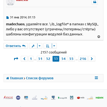
н
у
т
ь
С
31 янв 2014, 01:13
с
о
madechaos
, удаляйте все .\ib_logfile* в папках с MySQL,
о
я
либо у вас отсутствуют (утрачены/потеряны/стёрты)
б
к
шаблоны конфигурации модулей баз данных.
щ
н
В
е
а
е
н
ч
р
Ответить
и
а
н
е
2157 сообщений
л
у
у
Страница
53
из
216
1
51
52
53
54
55
216
Пред.
След.
…
…
т
ь
с
я
к
Главная
Список форумов
н
а
ч
а
л
у