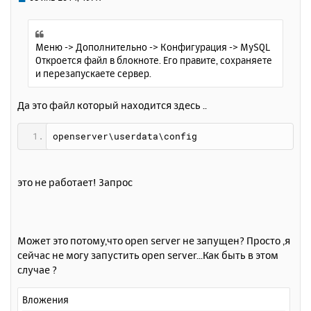
с
о
о
я
б
к
щ
Меню -> Дополнительно -> Конфигурация -> MySQL
н
е
Откроется файл в блокноте. Его правите, сохраняете
а
н
и перезапускаете сервер.
ч
и
а
е
л
Да это файл который находится здесь ..
у
openserver\userdata\config
это не работает! Запрос
Может это потому,что open server не запущен? Просто ,я
сейчас не могу запустить open server...Как быть в этом
случае ?
Вложения