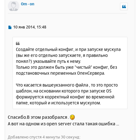
р
Om-on
н
у
т
ь
С
10 янв 2014, 15:48
с
о
о
я
б
к
щ
Создайте отдельный конфиг, и при запуске мускула
н
е
(вы же его отдельно запускаете, я правильно
а
н
понял?) указывайте путь к нему.
ч
и
Только это должен быть уже "чистый" конфиг, без
а
е
подстановочных переменных ОпенСервера.
л
у
Что касается вышеукзанного файла , то это просто
шаблон, на основании которого при запуске OS
формируется корректный конфиг во временной
папке, который и используется мускулом.
Спасибо.В этом разобрался .
А вот на одном из open server стала такая ошибка ...
Добавлено спустя 4 минуты 30 секунд: