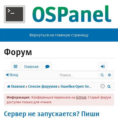
Вернуться на главную страницу
Форум
Главная
Поиск
Ра
с
о
х
Вход
ы
р
о
П
Главная
Список форумов
Ошибки Open Server
л
у
д
о
Информация:
Конференция переехала на
GitHub
. Старый форум
к
м
и
доступен только для чтения.
и
ы
с
Сервер не запускается? Пиши
к