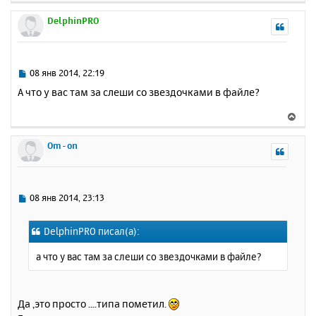
е
р
DelphinPRO
н
у
т
ь
С
08 янв 2014, 22:19
с
о
А что у вас там за слеши со звездочками в файле?
о
я
б
к
В
щ
н
е
е
а
р
Om-on
н
ч
н
и
а
у
е
л
т
у
ь
С
08 янв 2014, 23:13
с
о
о
я
DelphinPRO писал(а):
б
к
щ
н
а что у вас там за слеши со звездочками в файле?
е
а
н
ч
и
а
е
Да ,это просто ....типа пометил.
л