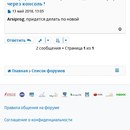
через консоль !
ь
с
С
13 май 2018, 13:05
я
о
Arsiprog
, придется делать по новой
к
о
н
б
В
щ
а
е
е
ч
р
Ответить
н
а
н
и
2 сообщения • Страница
1
из
1
л
у
е
у
т
ь
с
Главная
Список форумов
я
к
н
а
ч
а
л
Правила общения на форуме
у
Соглашение о конфиденциальности