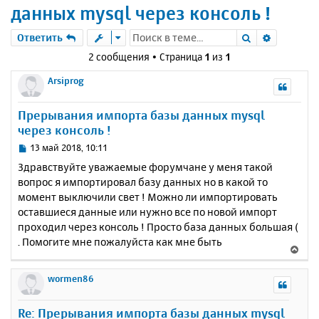
данных mysql через консоль !
Поиск
Расшире
Ответить
2 сообщения • Страница
1
из
1
Arsiprog
Прерывания импорта базы данных mysql
через консоль !
С
13 май 2018, 10:11
о
Здравствуйте уважаемые форумчане у меня такой
о
вопрос я импортировал базу данных но в какой то
б
момент выключили свет ! Можно ли импортировать
щ
е
оставшиеся данные или нужно все по новой импорт
н
проходил через консоль ! Просто база данных большая (
и
. Помогите мне пожалуйста как мне быть
В
е
е
р
wormen86
н
у
Re: Прерывания импорта базы данных mysql
т