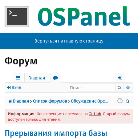
Вернуться на главную страницу
Форум
Главная
Поиск
Ра
с
о
х
Вход
ы
р
о
П
Главная
Список форумов
Обсуждение Open Server
л
у
д
о
Информация:
Конференция переехала на
GitHub
. Старый форум
к
м
и
доступен только для чтения.
и
ы
с
Прерывания импорта базы
к