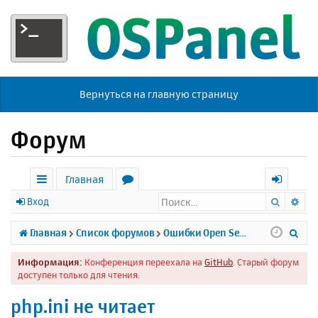
Вернуться на главную страницу
Форум
Главная
Поиск
Ра
с
о
х
Вход
ы
р
о
П
Главная
Список форумов
Ошибки Open Server
л
у
д
о
Информация:
Конференция переехала на
GitHub
. Старый форум
к
м
и
доступен только для чтения.
и
ы
с
php.ini не читает
к