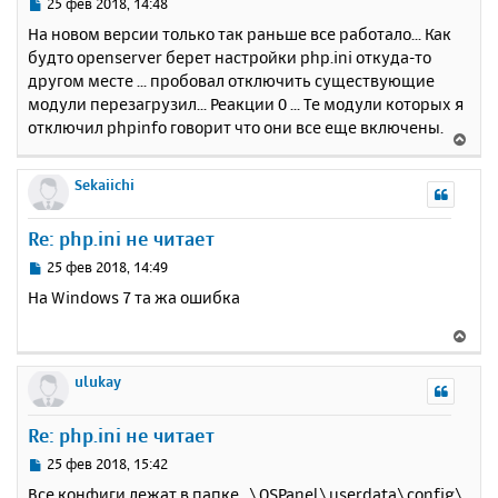
ь
С
25 фев 2018, 14:48
с
о
На новом версии только так раньше все работало... Как
о
я
будто openserver берет настройки php.ini откуда-то
б
к
другом месте ... пробовал отключить существующие
щ
н
е
модули перезагрузил... Реакции 0 ... Те модули которых я
а
н
отключил phpinfo говорит что они все еще включены.
ч
В
и
а
е
е
л
р
Sekaiichi
у
н
у
Re: php.ini не читает
т
ь
С
25 фев 2018, 14:49
с
о
На Windows 7 та жа ошибка
о
я
б
к
В
щ
н
е
е
а
р
ulukay
н
ч
н
и
а
у
е
Re: php.ini не читает
л
т
у
ь
С
25 фев 2018, 15:42
с
о
Все конфиги лежат в папке ..\OSPanel\userdata\config\