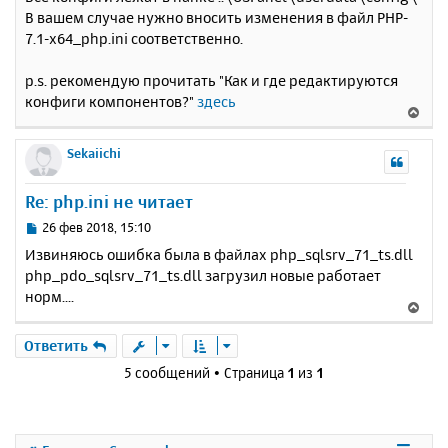
о
я
В вашем случае нужно вносить изменения в файл PHP-
б
к
7.1-x64_php.ini соответственно.
щ
н
е
а
н
p.s. рекомендую прочитать "Как и где редактируются
ч
и
а
конфиги компонентов?"
здесь
В
е
л
е
у
р
Sekaiichi
н
у
Re: php.ini не читает
т
ь
С
26 фев 2018, 15:10
с
о
Извиняюсь ошибка была в файлах php_sqlsrv_71_ts.dll
о
я
php_pdo_sqlsrv_71_ts.dll загрузил новые работает
б
к
норм....
щ
н
В
е
а
е
н
ч
р
Ответить
и
а
н
е
5 сообщений • Страница
1
из
1
л
у
у
т
ь
с