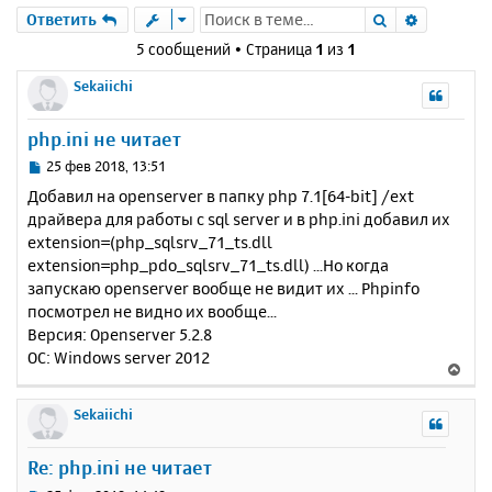
Поиск
Расшире
Ответить
5 сообщений • Страница
1
из
1
Sekaiichi
php.ini не читает
С
25 фев 2018, 13:51
о
Добавил на openserver в папку php 7.1[64-bit] /ext
о
драйвера для работы с sql server и в php.ini добавил их
б
extension=(php_sqlsrv_71_ts.dll
щ
е
extension=php_pdo_sqlsrv_71_ts.dll) ...Но когда
н
запускаю openserver вообще не видит их ... Phpinfo
и
посмотрел не видно их вообще...
е
Версия: Openserver 5.2.8
ОС: Windows server 2012
В
е
р
Sekaiichi
н
у
Re: php.ini не читает
т