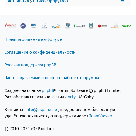
Главная
Список форумов
я
к
н
а
ч
а
л
Правила общения на форуме
у
Соглашение о конфиденциальности
Русская поддержка phpBB
Часто задаваемые вопросы о работе с форумом
Создано на основе
phpBB
® Forum Software © phpBB Limited
Разработчик визуального стиля
Arty
- MrGaby
Контакты:
info@ospanel.io
, предоставляем бесплатную
удалённую техническую поддержку через
TeamViewer
©
2010-2021 «OSPanel.io»