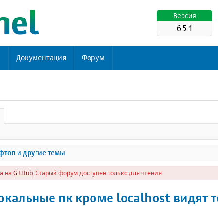
Версия
6.5.1
ь
Документация
Форум
топ и другие темы
а на
GitHub
. Старый форум доступен только для чтения.
окальные пк кроме localhost видят т