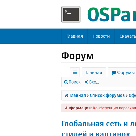
Главная
Новости
Скачат
Форум
Главная
Форумы
с
Поиск
Вход
ы
Главная
Список форумов
Офф
л
Информация:
Конференция переехал
к
и
Глобальная сеть и л
стилей и картинок