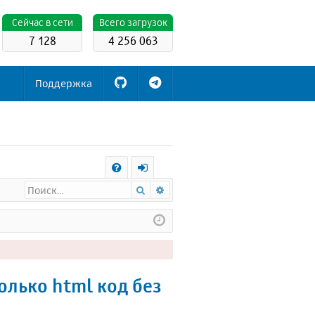
Cейчас в сети
Всего загрузок
7 128
4 256 063
Поддержка
С
Поиск
Расширенный поиск
FA
х
Q
о
д
олько html код без