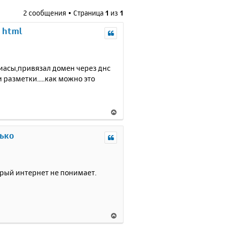
2 сообщения • Страница
1
из
1
 html
лиасы,привязал домен через днс
.и разметки.....как можно это
В
е
р
лько
н
у
т
ь
торый интернет не понимает.
с
я
к
н
В
а
е