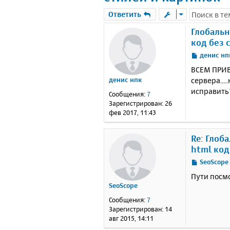
Ответить
Глобальн
код без 
С
денис нп
о
ВСЕМ ПРИВЕ
о
сервера....
денис нпк
б
исправить
щ
Сообщения:
7
е
Зарегистрирован:
26
н
фев 2017, 11:43
и
е
Re: Глоб
html код
С
SeoScope
о
Пути посмо
о
SeoScope
б
щ
Сообщения:
7
е
Зарегистрирован:
14
н
авг 2015, 14:11
и