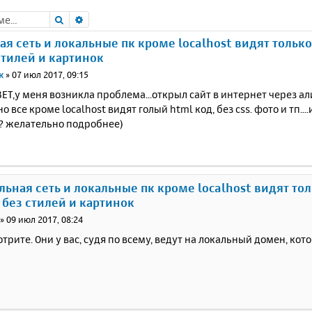
Поиск
Расширенный поиск
ая сеть и локальные пк кроме localhost видят только
стилей и картинок
к
»
07 июл 2017, 09:15
Т,у меня возникла проблема...открыл сайт в интернет через а
.но все кроме localhost видят голый html код, без css. фото и тп...
? желательно подробнее)
альная сеть и локальные пк кроме localhost видят то
 без стилей и картинок
»
09 июл 2017, 08:24
трите. Они у вас, судя по всему, ведут на локальный домен, ко