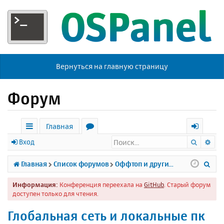
Вернуться на главную страницу
Форум
Главная
Поиск
Ра
с
о
х
Вход
ы
р
о
П
Главная
Список форумов
Оффтоп и другие темы
л
у
д
о
Информация:
Конференция переехала на
GitHub
. Старый форум
к
м
и
доступен только для чтения.
и
ы
с
Глобальная сеть и локальные пк
к