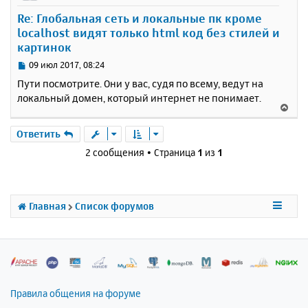
у
Re: Глобальная сеть и локальные пк кроме
т
localhost видят только html код без стилей и
ь
картинок
с
я
С
09 июл 2017, 08:24
к
о
Пути посмотрите. Они у вас, судя по всему, ведут на
н
о
локальный домен, который интернет не понимает.
а
б
В
ч
щ
е
а
е
р
Ответить
н
л
н
и
у
2 сообщения • Страница
1
из
1
у
е
т
ь
с
Главная
Список форумов
я
к
н
а
ч
а
л
Правила общения на форуме
у