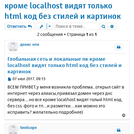
кроме localhost видят только
html код без стилей и картинок
Поиск
Расшире
Ответить
2 сообщения • Страница
1
из
1
денис нпк
Глобальная сеть и локальные пк кроме
localhost видят только html код без стилей и
картинок
С
07 июл 2017, 09:15
о
ВСЕМ ПРИВЕТ,у меня возникла проблема...открыл сайт в
о
интернет через алиасы,привязал домен через днс
б
сервера.....но все кроме localhost видят голый html код,
щ
е
без css. фото и тп....и разметки.....как можно это
н
исправить? желательно подробнее)
В
и
е
е
р
SeoScope
н