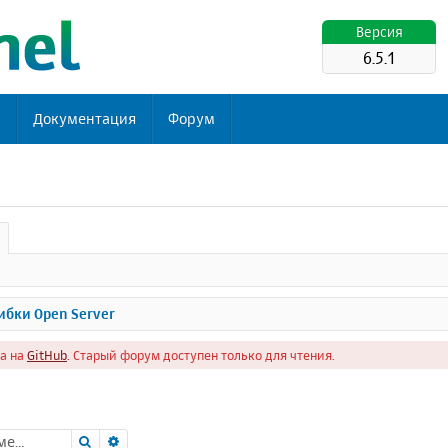
Версия
6.5.1
ь
Документация
Форум
бки Open Server
а на
GitHub
. Старый форум доступен только для чтения.
Поиск
Расширенный поиск