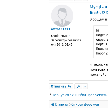
Mysql au
С
astro131
о
В общем в 
о
б
astro131313
щ
е
Подклю
Сообщения:
1
н
Адрес: 
Зарегистрирован:
03
и
Порт: 3
окт 2016, 02:49
е
Пользов
Пароль:
я такой, к
пользовате
пожалуйст
Ответить
Вернуться в «Ошибки Open Server»
Главная
Список форумов