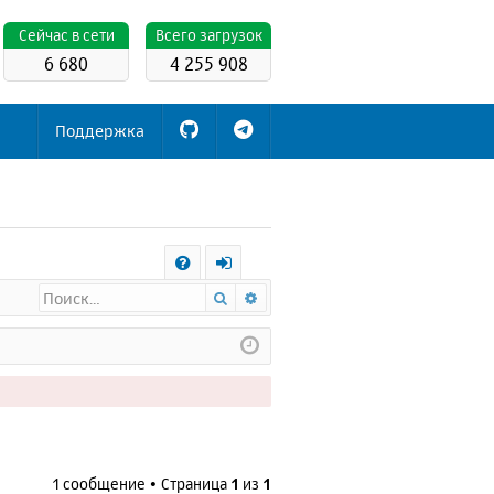
Cейчас в сети
Всего загрузок
6 680
4 255 908
Поддержка
С
Поиск
Расширенный поиск
FA
х
Q
о
д
1 сообщение • Страница
1
из
1