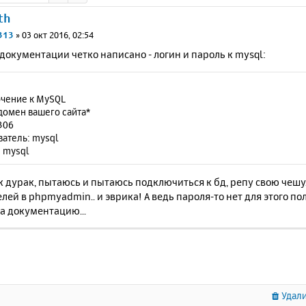
th
313
»
03 окт 2016, 02:54
документации четко написано - логин и пароль к mysql:
чение к MySQL
домен вашего сайта*
306
атель: mysql
 mysql
ак дурак, пытаюсь и пытаюсь подключиться к бд, репу свою чешу,
лей в phpmyadmin.. и эврика! А ведь пароля-то нет для этого п
а документацию...
Удали