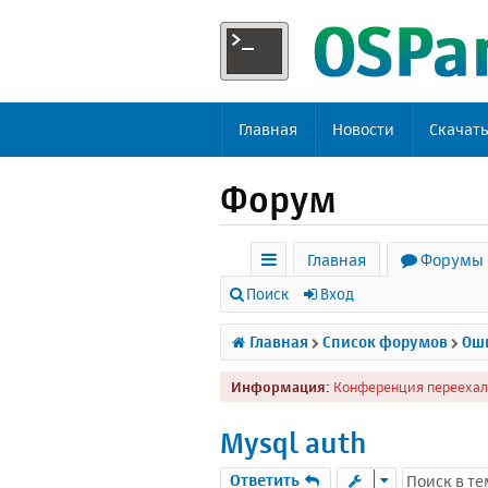
Главная
Новости
Скачат
Форум
Главная
Форумы
с
Поиск
Вход
ы
Главная
Список форумов
Оши
л
Информация:
Конференция переехал
к
и
Mysql auth
Ответить