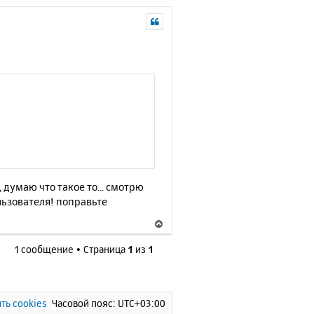
 думаю что такое то... смотрю
ользователя! поправьте
В
е
1 сообщение • Страница
1
из
1
р
н
у
т
ь
ть cookies
Часовой пояс:
UTC+03:00