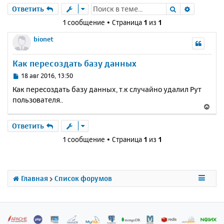
Поиск
Расшире
Ответить
1 сообщение • Страница
1
из
1
bionet
Как пересоздать базу данных
С
18 авг 2016, 13:50
о
Как пересоздать базу данных, т.к случайно удалил Рут
о
пользователя..
б
В
щ
е
е
р
Ответить
н
н
и
1 сообщение • Страница
1
из
1
у
е
т
ь
с
Главная
Список форумов
я
к
н
а
ч