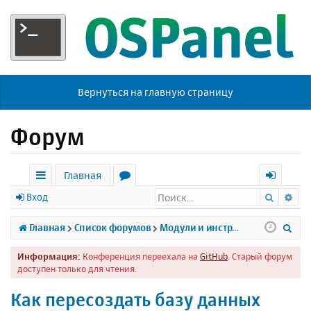
Вернуться на главную страницу
Форум
Главная
Поиск
Ра
с
о
х
Вход
ы
р
о
П
Главная
Список форумов
Модули и инструменты
л
у
д
о
Информация:
Конференция переехала на
GitHub
. Старый форум
к
м
и
доступен только для чтения.
и
ы
с
Как пересоздать базу данных
к