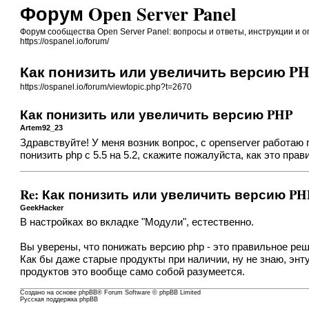
Форум Open Server Panel
Форум сообщества Open Server Panel: вопросы и ответы, инструкции и 
https://ospanel.io/forum/
Как понизить или увеличить версию P
https://ospanel.io/forum/viewtopic.php?t=2670
Как понизить или увеличить версию PHP
Artem92_23
Здравствуйте! У меня возник вопрос, с openserver работаю
понизить php с 5.5 на 5.2, скажите пожалуйста, как это пр
Re: Как понизить или увеличить версию PH
GeekHacker
В настройках во вкладке "Модули", естественно.
Вы уверены, что понижать версию php - это правильное реш
Как бы даже старые продукты при наличии, ну не знаю, эн
продуктов это вообще само собой разумеется.
Создано на основе
phpBB
® Forum Software © phpBB Limited
Русская поддержка phpBB