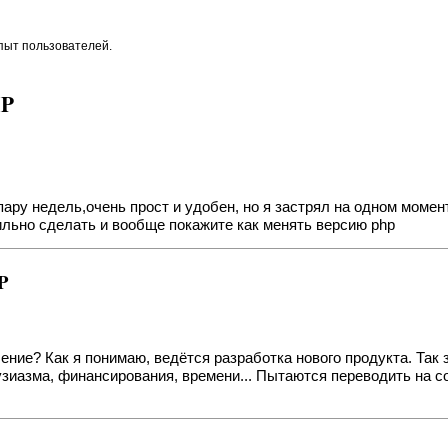
опыт пользователей.
HP
 пару недель,очень прост и удобен, но я застрял на одном моме
авильно сделать и вообще покажите как менять версию php
P
ение? Как я понимаю, ведётся разработка нового продукта. Так
тузиазма, финансирования, времени... Пытаются переводить на 