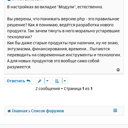
с
о
В настройках во вкладке "Модули", естественно.
о
я
б
к
Вы уверены, что понижать версию php - это правильное
щ
н
е
решение? Как я понимаю, ведётся разработка нового
а
н
продукта. Так зачем тянуть в него морально устаревшие
ч
и
а
технологии?
е
л
Как бы даже старые продукты при наличии, ну не знаю,
у
энтузиазма, финансирования, времени... Пытаются
переводить на современные инструменты и технологии.
А для новых продуктов это вообще само собой
разумеется.
В
е
р
Ответить
н
2 сообщения • Страница
1
из
1
у
т
ь
с
Главная
Список форумов
я
к
н