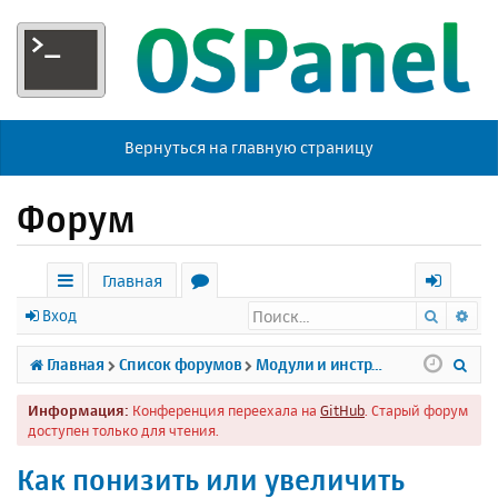
Вернуться на главную страницу
Форум
Главная
Поиск
Ра
с
о
х
Вход
ы
р
о
П
Главная
Список форумов
Модули и инструменты
л
у
д
о
Информация:
Конференция переехала на
GitHub
. Старый форум
к
м
и
доступен только для чтения.
и
ы
с
Как понизить или увеличить
к