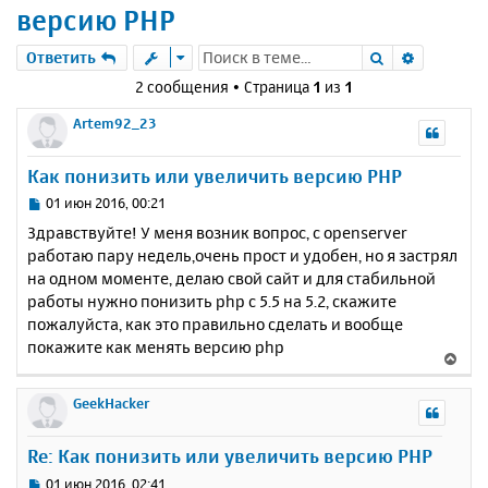
версию PHP
Поиск
Расшире
Ответить
2 сообщения • Страница
1
из
1
Artem92_23
Как понизить или увеличить версию PHP
С
01 июн 2016, 00:21
о
Здравствуйте! У меня возник вопрос, с openserver
о
работаю пару недель,очень прост и удобен, но я застрял
б
на одном моменте, делаю свой сайт и для стабильной
щ
е
работы нужно понизить php с 5.5 на 5.2, скажите
н
пожалуйста, как это правильно сделать и вообще
и
покажите как менять версию php
В
е
е
р
GeekHacker
н
у
Re: Как понизить или увеличить версию PHP
т
ь
С
01 июн 2016, 02:41