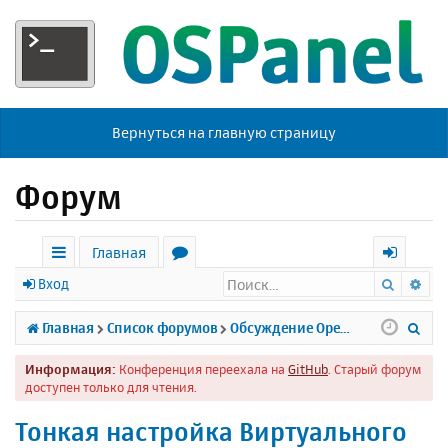
Вернуться на главную страницу
Форум
Главная
Поиск
Ра
с
о
х
Вход
ы
р
о
П
Главная
Список форумов
Обсуждение Open Server
л
у
д
о
Информация:
Конференция переехала на
GitHub
. Старый форум
к
м
и
доступен только для чтения.
и
ы
с
Тонкая настройка Виртуального
к