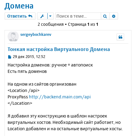
Домена
Поиск
Расшире
Ответить
2 сообщения • Страница
1
из
1
sergeybochkarev
Тонкая настройка Виртуального Домена
С
29 дек 2015, 12:52
о
Настройка доменов: ручное + автопоиск
о
Есть пять доменов
б
щ
е
На одном из сайтов организован
н
<Location /api>
и
ProxyPass
http://backend.main.com/api
е
</Location>
Я добавил эту конструкцию в шаблон настроек
виртуальных хостов. Необходимый сайт работает, но
Location добавлен и на остальные виртуальные хосты.