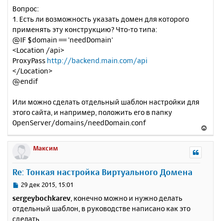
Вопрос:
1. Есть ли возможность указать домен для которого
применять эту конструкцию? Что-то типа:
@IF $domain == 'needDomain'
<Location /api>
ProxyPass
http://backend.main.com/api
</Location>
@endif
Или можно сделать отдельный шаблон настройки для
этого сайта, и например, положить его в папку
OpenServer/domains/needDomain.conf
В
е
р
Максим
н
у
Re: Тонкая настройка Виртуального Домена
т
ь
С
29 дек 2015, 15:01
с
о
sergeybochkarev
, конечно можно и нужно делать
о
я
отдельный шаблон, в руководстве написано как это
б
к
сделать.
щ
н