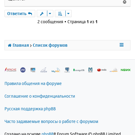
В
е
а
е
н
ч
р
Ответить
и
а
н
е
2 сообщения • Страница
1
из
1
л
у
у
т
ь
с
Главная
Список форумов
я
к
н
а
ч
а
л
Правила общения на форуме
у
Соглашение о конфиденциальности
Русская поддержка phpBB
Часто задаваемые вопросы о работе с форумом
Создано на основе
phpBB
® Forum Software © phpBB Limited