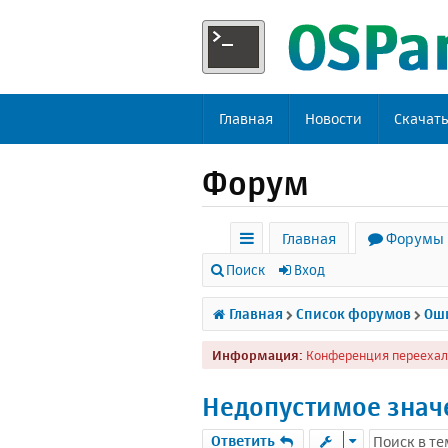
Главная
Новости
Скачат
Форум
Главная
Форумы
с
Поиск
Вход
ы
Главная
Список форумов
Оши
л
Информация:
Конференция переехал
к
и
Недопустимое знач
Ответить