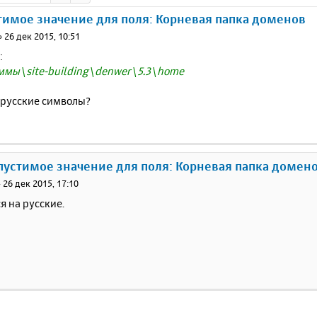
имое значение для поля: Корневая папка доменов
»
26 дек 2015, 10:51
:
ммы\site-building\denwer\5.3\home
 русские символы?
пустимое значение для поля: Корневая папка домен
»
26 дек 2015, 17:10
ся на русские.