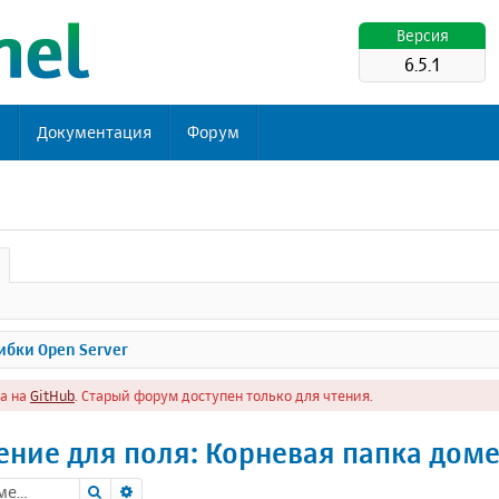
Версия
6.5.1
ь
Документация
Форум
бки Open Server
а на
GitHub
. Старый форум доступен только для чтения.
ение для поля: Корневая папка дом
Поиск
Расширенный поиск