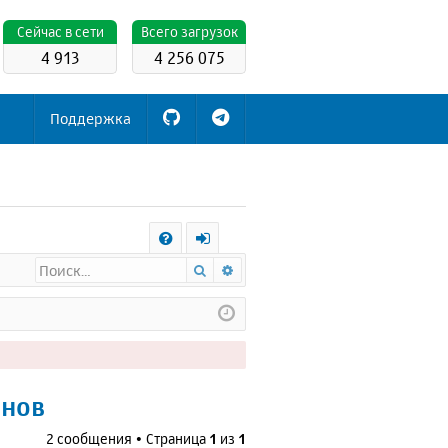
Cейчас в сети
Всего загрузок
4 913
4 256 075
Поддержка
С
Поиск
Расширенный поиск
FA
х
Q
о
д
енов
2 сообщения • Страница
1
из
1