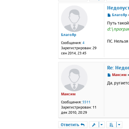
Недопуст
С
БлагоЯр
о
Путь такой
о
d:\програ
б
БлагоЯр
щ
е
ПС. Нельзя
Сообщения:
4
н
Зарегистрирован:
29
и
сен 2014, 23:45
е
Re: Недо
С
Максим
о
Да, ругает
о
б
Максим
щ
е
Сообщения:
5511
н
Зарегистрирован:
11
и
дек 2010, 20:29
е
Ответить