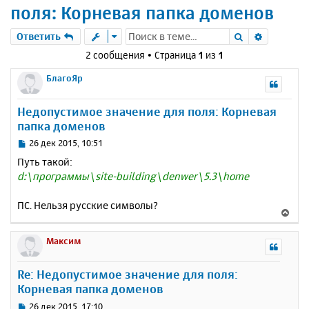
поля: Корневая папка доменов
Поиск
Расшире
Ответить
2 сообщения • Страница
1
из
1
БлагоЯр
Недопустимое значение для поля: Корневая
папка доменов
С
26 дек 2015, 10:51
о
Путь такой:
о
d:\программы\site-building\denwer\5.3\home
б
щ
е
ПС. Нельзя русские символы?
В
н
е
и
р
Максим
е
н
у
Re: Недопустимое значение для поля:
т
Корневая папка доменов
ь
с
С
26 дек 2015, 17:10