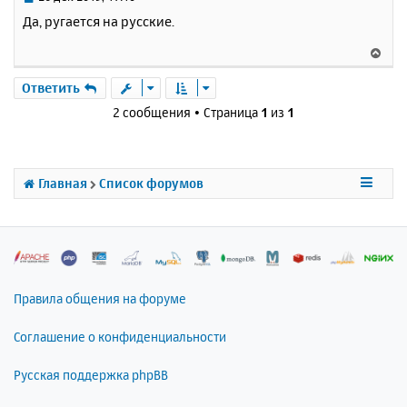
я
о
Да, ругается на русские.
к
о
н
б
В
щ
а
е
е
ч
р
Ответить
н
а
н
и
2 сообщения • Страница
1
из
1
л
у
е
у
т
ь
с
Главная
Список форумов
я
к
н
а
ч
а
л
Правила общения на форуме
у
Соглашение о конфиденциальности
Русская поддержка phpBB