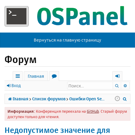
Вернуться на главную страницу
Форум
Главная
Поиск
Ра
с
о
х
Вход
ы
р
о
П
Главная
Список форумов
Ошибки Open Server
л
у
д
о
Информация:
Конференция переехала на
GitHub
. Старый форум
к
м
и
доступен только для чтения.
и
ы
с
Недопустимое значение для
к