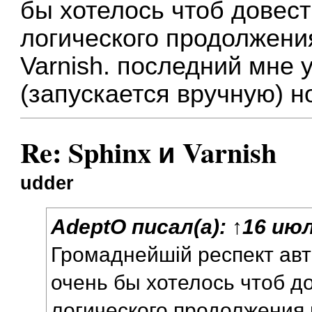
бы хотелось чтоб довес
логического продолжения
Varnish. последний мне 
(запускается вручную) н
Re: Sphinx и Varnish
udder
AdeptO
писал(а):
↑
16 июл
Громаднейшій респект авто
очень бы хотелось чтоб д
логического продолжения 