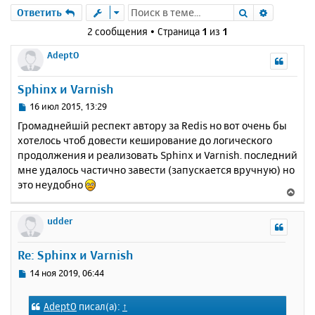
Поиск
Расшире
Ответить
2 сообщения • Страница
1
из
1
AdeptO
Sphinx и Varnish
С
16 июл 2015, 13:29
о
Громаднейшій респект автору за Redis но вот очень бы
о
хотелось чтоб довести кеширование до логического
б
продолжения и реализовать Sphinx и Varnish. последний
щ
е
мне удалось частично завести (запускается вручную) но
н
это неудобно
В
и
е
е
р
udder
н
у
Re: Sphinx и Varnish
т
ь
С
14 ноя 2019, 06:44
с
о
о
я
AdeptO
писал(а):
↑
б
к