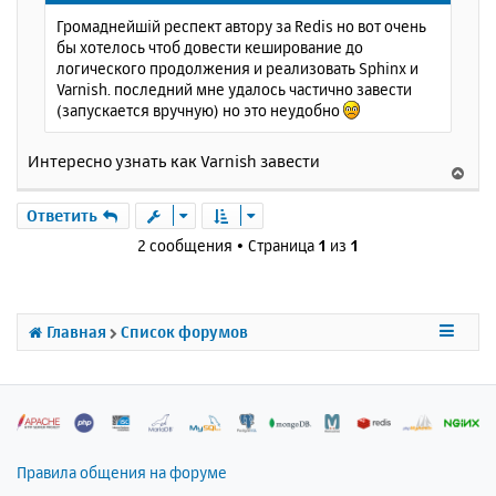
щ
н
Громаднейшій респект автору за Redis но вот очень
е
а
бы хотелось чтоб довести кеширование до
н
ч
логического продолжения и реализовать Sphinx и
и
а
Varnish. последний мне удалось частично завести
е
л
(запускается вручную) но это неудобно
у
Интересно узнать как Varnish завести
В
е
р
Ответить
н
2 сообщения • Страница
1
из
1
у
т
ь
с
Главная
Список форумов
я
к
н
а
ч
а
л
Правила общения на форуме
у