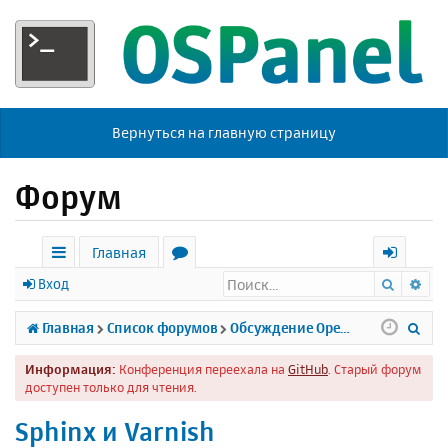
Вернуться на главную страницу
Форум
Главная
Поиск
Ра
с
о
х
Вход
ы
р
о
П
Главная
Список форумов
Обсуждение Open Server
л
у
д
о
Информация:
Конференция переехала на
GitHub
. Старый форум
к
м
и
доступен только для чтения.
и
ы
с
Sphinx и Varnish
к