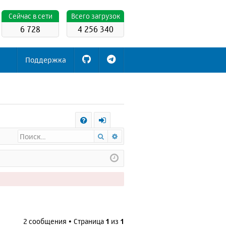
Cейчас в сети
Всего загрузок
6 728
4 256 340
Поддержка
С
Поиск
Расширенный поиск
FA
х
Q
о
д
2 сообщения • Страница
1
из
1