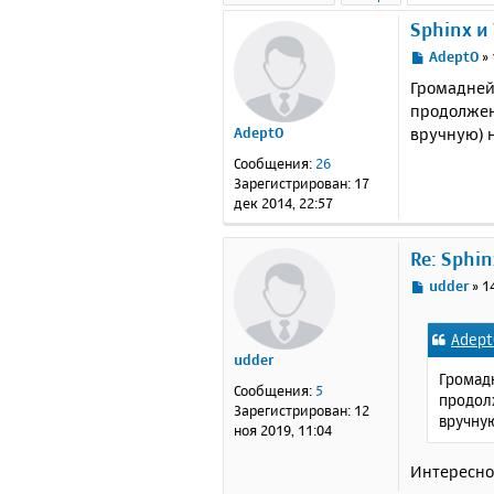
Sphinx и
С
AdeptO
»
о
Громаднейш
о
продолжени
б
вручную) 
AdeptO
щ
е
Сообщения:
26
н
Зарегистрирован:
17
и
дек 2014, 22:57
е
Re: Sphin
С
udder
»
1
о
о
Adep
б
udder
щ
Громадн
е
Сообщения:
5
продолж
н
Зарегистрирован:
12
вручну
и
ноя 2019, 11:04
е
Интересно 