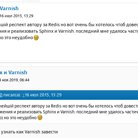
 Varnish
16 июл 2015, 13:29
ій респект автору за Redis но вот очень бы хотелось чтоб дов
я и реализовать Sphinx и Varnish. последний мне удалось част
но это неудобно
x и Varnish
4 ноя 2019, 06:44
tO
писал(а):
↑
16 июл 2015, 13:29
ейшій респект автору за Redis но вот очень бы хотелось чтоб довес
ения и реализовать Sphinx и Varnish. последний мне удалось частич
ю) но это неудобно
узнать как Varnish завести