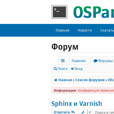
Главная
Новости
Скачат
Форум
Главная
Форумы
с
Поиск
Вход
ы
Главная
Список форумов
Обс
л
Информация:
Конференция переехал
к
и
Sphinx и Varnish
Ответить