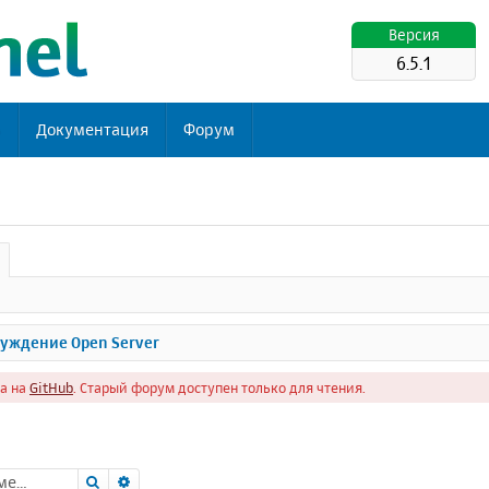
Версия
6.5.1
ь
Документация
Форум
уждение Open Server
а на
GitHub
. Старый форум доступен только для чтения.
Поиск
Расширенный поиск