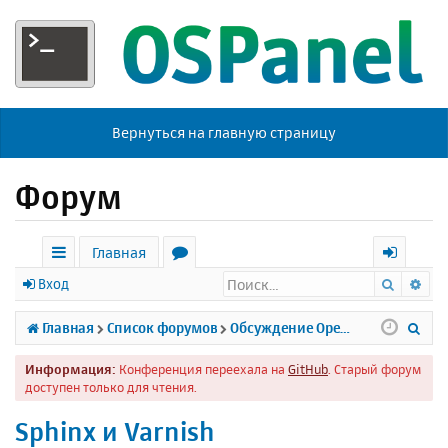
Вернуться на главную страницу
Форум
Главная
Поиск
Ра
с
о
х
Вход
ы
р
о
П
Главная
Список форумов
Обсуждение Open Server
л
у
д
о
Информация:
Конференция переехала на
GitHub
. Старый форум
к
м
и
доступен только для чтения.
и
ы
с
Sphinx и Varnish
к