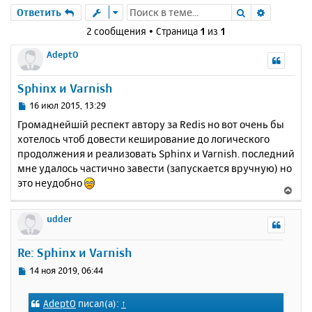
Поиск
Расшире
Ответить
2 сообщения • Страница
1
из
1
AdeptO
Sphinx и Varnish
С
16 июл 2015, 13:29
о
Громаднейшій респект автору за Redis но вот очень бы
о
хотелось чтоб довести кеширование до логического
б
продолжения и реализовать Sphinx и Varnish. последний
щ
е
мне удалось частично завести (запускается вручную) но
н
это неудобно
В
и
е
е
р
udder
н
у
Re: Sphinx и Varnish
т
ь
С
14 ноя 2019, 06:44
с
о
о
я
AdeptO
писал(а):
↑
б
к