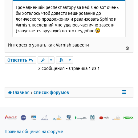
щ
н
Громаднейшій респект автору за Redis но вот очень
е
а
бы хотелось чтоб довести кеширование до
н
ч
логического продолжения и реализовать Sphinx и
и
а
Varnish. последний мне удалось частично завести
е
л
(запускается вручную) но это неудобно
у
Интересно узнать как Varnish завести
В
е
р
Ответить
н
2 сообщения • Страница
1
из
1
у
т
ь
с
Главная
Список форумов
я
к
н
а
ч
а
л
Правила общения на форуме
у