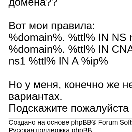
домена??
Вот мои правила:
%domain%. %ttl% IN NS
%domain%. %ttl% IN CNA
ns1 %ttl% IN A %ip%
Но у меня, конечно же н
вариантах.
Подскажите пожалуйста 
Создано на основе
phpBB
® Forum Soft
Русская поддержка phpBB