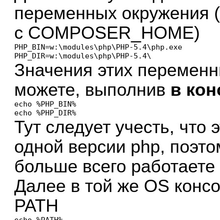
переменных окружения (
с COMPOSER_HOME)
PHP_BIN=w:\modules\php\PHP-5.4\php.exe

PHP_DIR=w:\modules\php\PHP-5.4\
Значения этих перемен
можете, выполнив
в кон
echo %PHP_BIN%

echo %PHP_DIR%
Тут следует учесть, что 
одной версии php, поэто
больше всего работает
Далее в той же OS конс
PATH
echo %PATH%