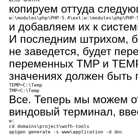
копируем оттуда следую
w:\modules\php\PHP-5.4\ext;w:\modules\php\PHP-
и добавляем их к систе
И последним штрихом, бе
не заведется, будет пе
переменных TMP и TEMP.
значениях должен быть 
TEMP=C:\Temp

TMP=C:\Temp
Все. Теперь мы можем о
виндовый терминал, вве
w:

cd domains\project\wofh-tools

apigen generate -s www\application -d doc