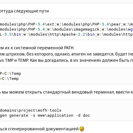
оттуда следующие пути
modules\php\PHP
-
5.4
\ext
;
w
:
\modules\php\PHP
-
5.4
\pear
;
w
:
\m
modules\php\PHP
-
5.4
;
w
:
\modules\imagemagick
;
w
:
\modules\w
g
L
-
5.5
\b
in
;
w
:
\modules\http\Apache
-
2.2
\b
in
;
w
:
\modules\http
ем их к системной переменной PATH.
м штрихом, без которого, однако, апиген не заведется, будет
 TMP и TEMP. Как вы догадались, в их значениях должен быть 
P
=
C
:
\Temp
=
C
:
\Temp
рь мы можем открыть стандартный виндовый терминал, ввести
domains\project\wofh
-
tools
gen generate 
-
s www\application 
-
d doc
ться сгенерированной документацией