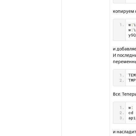
копируем 
w
:
\
w
:
\
ySQ
и добавля
И последни
переменных
TEM
TMP
Все. Тепе
w
:
cd 
api
и наслади