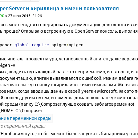
OpenServer и кириллица в имени пользователя...
RO
»
27 июн 2015, 21:26
сь мне сегодня сгенерировать документацию для одного из сво
ь проще? Открываю встроенную в OpenServer консоль, выполн
poser 
global
require
 apigen
/
apigen
ние инсталл прошел на ура, установленный апиген даже версию
igen -V
вых, вводить путь каждый раз - это неприемлемо, во-вторых, и э
документацию, апиген вываливался с ошибкой. Режим дебага по
ользовательскую папку с кириллическими символами. Меня зову
кое имя, когда вводишь данные своей учетки Microsoft. Как это по
. Я пошел другим путем, и поменял домашнюю папку композера.
й среды (папку C:\Composer лучше создать заблаговременно)
_HOME=C:\Composer
е переменной среды
ATH добавим путь, чтобы можно было запускать бинарники уста