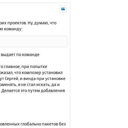
их проектов. Ну, думаю, что
яю команду:
 выдает по команде
то главное, при попытке
казал, что композер установил
т Сергей, и винда при установке
менять, я не стал искать, да и
 Делается это путем добавления
новленных глобально пакетов без