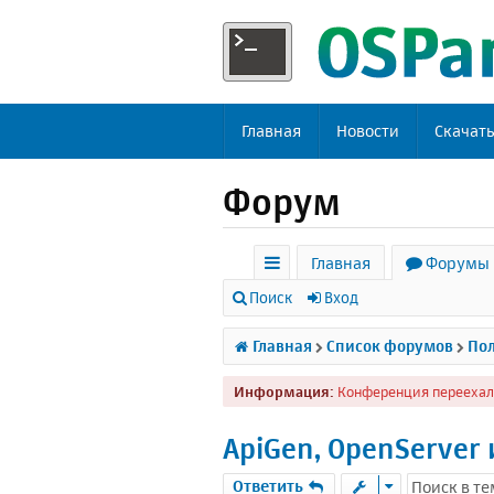
Главная
Новости
Скачат
Форум
Главная
Форумы
с
Поиск
Вход
ы
Главная
Список форумов
Пол
л
Информация:
Конференция переехал
к
и
ApiGen, OpenServer
Ответить