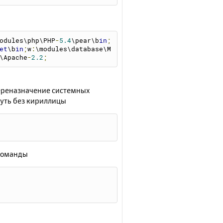
odules\php\PHP
-
5.4
\pear\b
in
;
et
\b
in
;
w
:
\modules\database\M
\Apache
-
2.2
;
 переназначение системных
путь без кириллицы
 команды