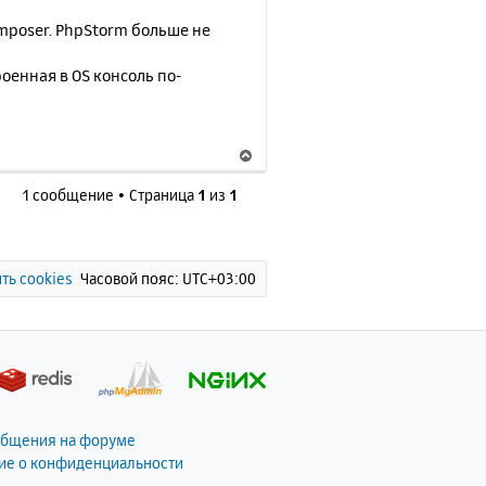
mposer. PhpStorm больше не
оенная в OS консоль по-
В
е
1 сообщение • Страница
1
из
1
р
н
у
т
ь
ть cookies
Часовой пояс:
UTC+03:00
с
я
к
н
а
ч
а
общения на форуме
л
ие о конфиденциальности
у