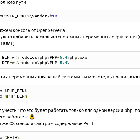
олного пути:
MPOSER_HOME
%
\vendor\b
in
яжем консоль от OpenServer'a
нужно добавить несколько системных переменных окружения (ка
_HOME)
_BIN
=
w
:
\modules\php\PHP
-
5.4
\php
.
exe
_DIR
=
w
:
\modules\php\PHP
-
5.4
\
этих переменных для вашей системы вы можете, выполнив
в ко
o 
%
PHP_BIN
%
o 
%
PHP_DIR
%
т учесть, что это будет работать только для одной версии php, п
его работаете
ой же OS консоли смотрим содержимое PATH
o 
%
PATH
%