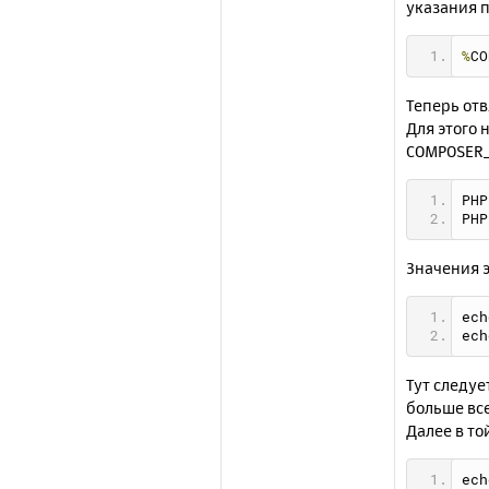
указания п
%
CO
Теперь отв
Для этого 
COMPOSER
PHP
PHP
Значения 
ech
ech
Тут следуе
больше вс
Далее в т
ech