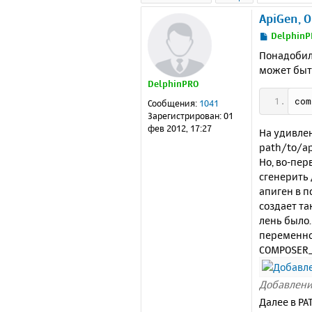
ApiGen, 
С
DelphinP
о
Понадобило
о
может быт
б
DelphinPRO
щ
е
com
Сообщения:
1041
н
Зарегистрирован:
01
и
фев 2012, 17:27
На удивле
е
path/to/ap
Но, во-пер
сгенерить 
апиген в п
создает та
лень было
переменно
COMPOSER
Добавлени
Далее в P