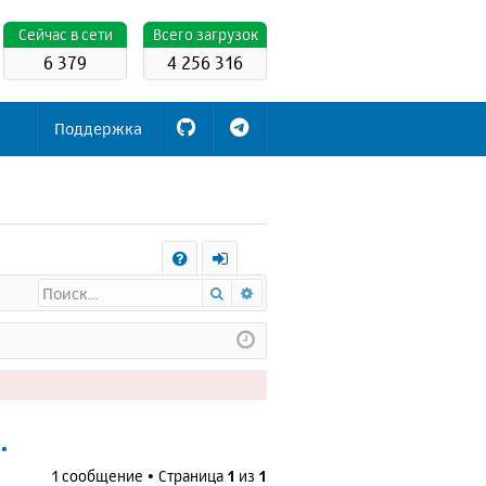
Cейчас в сети
Всего загрузок
6 379
4 256 316
Поддержка
С
Поиск
Расширенный поиск
FA
х
Q
о
д
.
1 сообщение • Страница
1
из
1