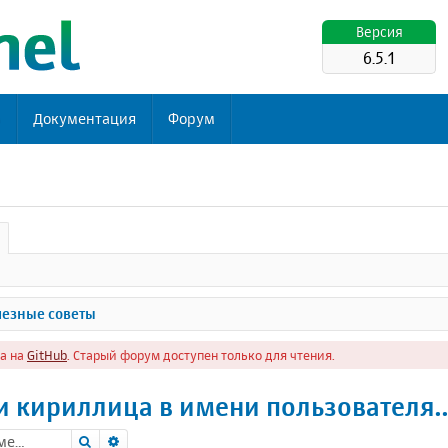
Версия
6.5.1
ь
Документация
Форум
езные советы
а на
GitHub
. Старый форум доступен только для чтения.
 и кириллица в имени пользователя..
Поиск
Расширенный поиск