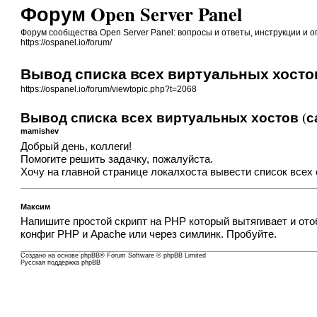
Форум Open Server Panel
Форум сообщества Open Server Panel: вопросы и ответы, инструкции и 
https://ospanel.io/forum/
Вывод списка всех виртуальных хостов
https://ospanel.io/forum/viewtopic.php?t=2068
Вывод списка всех виртуальных хостов (с
mamishev
Добрый день, коллеги!
Помогите решить задачку, пожалуйста.
Хочу на главной странице локалхоста вывести список всех 
Максим
Напишите простой скрипт на PHP который вытягивает и от
конфиг PHP и Apache или через симлинк. Пробуйте.
Создано на основе
phpBB
® Forum Software © phpBB Limited
Русская поддержка phpBB