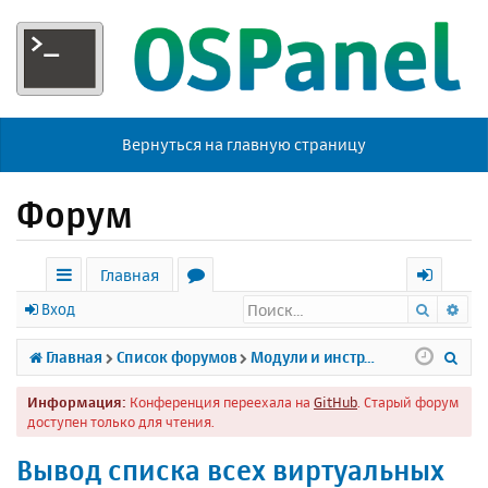
Вернуться на главную страницу
Форум
Главная
Поиск
Ра
с
о
х
Вход
ы
р
о
П
Главная
Список форумов
Модули и инструменты
л
у
д
о
Информация:
Конференция переехала на
GitHub
. Старый форум
к
м
и
доступен только для чтения.
и
ы
с
Вывод списка всех виртуальных
к