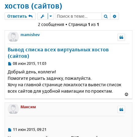
хостов (сайтов)
Поиск
Расшире
Ответить
2 сообщения • Страница
1
из
1
mamishev
Вывод списка всех виртуальных хостов
(сайтов)
С
08 июн 2015, 11:03
о
Добрый день, коллеги!
о
Помогите решить задачку, пожалуйста.
б
Хочу на главной странице локалхоста вывести список
щ
е
всех сайтов для удобной навигации по проектам.
В
н
е
и
р
Максим
е
н
у
т
ь
С
11 июн 2015, 09:21
с
о