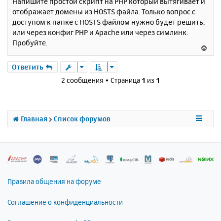
Напишите простой скрипт на PHP который вытягивает и
о
я
отображает домены из HOSTS файла. Только вопрос с
б
к
доступом к папке с HOSTS файлом нужно будет решить,
щ
н
е
или через конфиг PHP и Apache или через симлинк.
а
н
Пробуйте.
ч
В
и
а
е
е
л
р
Ответить
у
н
2 сообщения • Страница
1
из
1
у
т
ь
с
Главная
Список форумов
я
к
н
а
ч
а
л
Правила общения на форуме
у
Соглашение о конфиденциальности