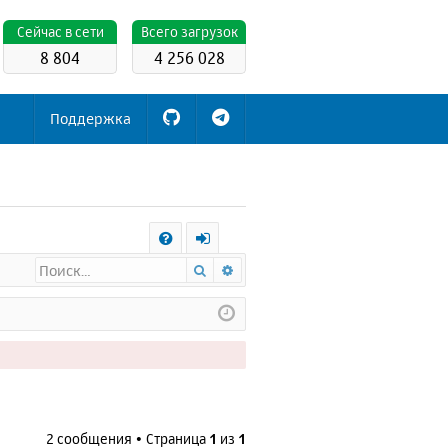
Cейчас в сети
Всего загрузок
8 804
4 256 028
Поддержка
С
Поиск
Расширенный поиск
FA
х
Q
о
д
2 сообщения • Страница
1
из
1