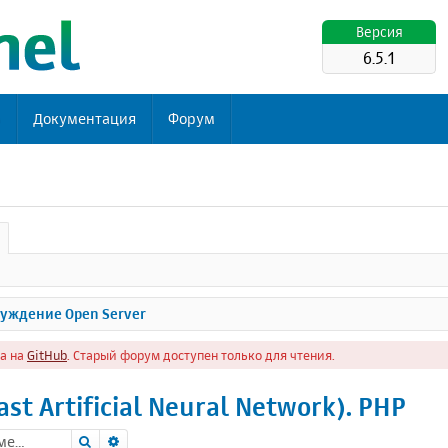
Версия
6.5.1
ь
Документация
Форум
уждение Open Server
а на
GitHub
. Старый форум доступен только для чтения.
st Artificial Neural Network). PHP
Поиск
Расширенный поиск