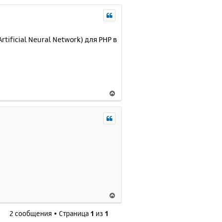
ificial Neural Network) для PHP в
В
е
р
н
у
т
ь
с
я
к
н
В
а
е
ч
2 сообщения • Страница
1
из
1
р
а