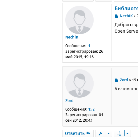
Библиотек
С
NechiK
»
о
Доброго вр
о
Open Serve
б
NechiK
щ
е
Сообщения:
1
н
Зарегистрирован:
26
и
май 2015, 19:16
е
С
Zord
»
15 
о
А в чем пр
о
б
Zord
щ
е
Сообщения:
152
н
Зарегистрирован:
01
и
сен 2012, 20:43
е
Ответить