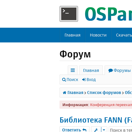
Главная
Новости
Скачат
Форум
Главная
Форумы
с
Поиск
Вход
ы
Главная
Список форумов
Обс
л
Информация:
Конференция переехал
к
и
Библиотека FANN (Fa
Ответить