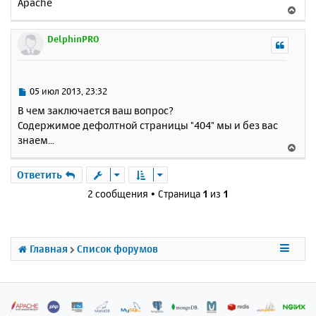
Apache
В
е
р
DelphinPRO
н
у
т
ь
С
05 июл 2013, 23:32
с
о
В чем заключается ваш вопрос?
о
я
Содержимое дефолтной страницы "404" мы и без вас
б
к
знаем...
щ
н
В
е
а
е
н
ч
р
Ответить
и
а
н
е
2 сообщения • Страница
1
из
1
л
у
у
т
ь
с
Главная
Список форумов
я
к
н
а
ч