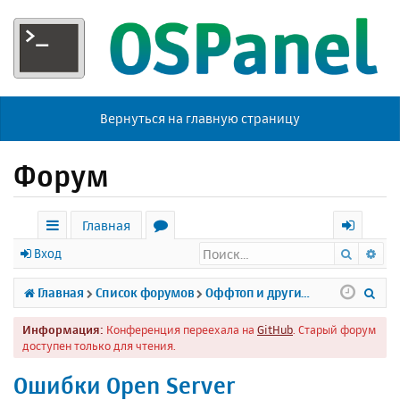
Вернуться на главную страницу
Форум
Главная
Поиск
Ра
с
о
х
Вход
ы
р
о
П
Главная
Список форумов
Оффтоп и другие темы
л
у
д
о
Информация:
Конференция переехала на
GitHub
. Старый форум
к
м
и
доступен только для чтения.
и
ы
с
Oшибки Open Server
к