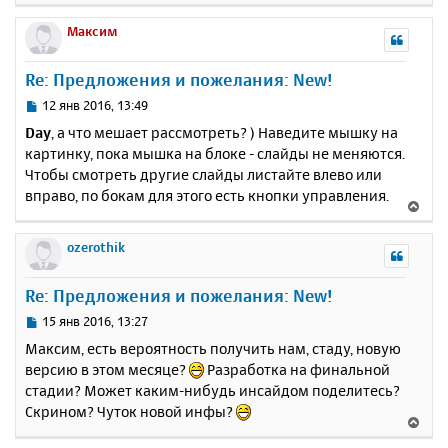
а
е
н
ч
р
Максим
и
а
н
е
л
у
Re: Предложения и пожелания: New!
у
т
ь
С
12 янв 2016, 13:49
с
о
Day
, а что мешает рассмотреть? ) Наведите мышку на
о
я
картинку, пока мышка на блоке - слайды не меняются.
б
к
Чтобы смотреть другие слайды листайте влево или
щ
н
е
вправо, по бокам для этого есть кнопки управления.
а
В
н
ч
е
и
а
р
ozerothik
е
л
н
у
у
Re: Предложения и пожелания: New!
т
ь
С
15 янв 2016, 13:27
с
о
Максим, есть вероятность получить нам, стаду, новую
о
я
версию в этом месяце?
Разработка на финальной
б
к
стадии? Может каким-нибудь инсайдом поделитесь?
щ
н
е
Скрином? Чуток новой инфы?
а
В
н
ч
е
и