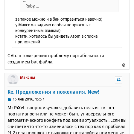
...
у
- Ruby, ...
за такое можно и в бан отправиться навечно)
у Максима видимо особая неприязнь к
конкурентным языкам)
кстати, хотелось бы увидеть Atom в списке
приложений
С Atom тоже решил проблему портабельности
созданием bat файла.
В
е
р
Максим
н
у
Re: Предложения и пожелания: New!
т
ь
С
15 янв 2016, 15:57
с
о
Mr.PiXeL
, вопрос изучался, добавить нельзя, т.к. нет
о
я
портативности или не может быть универсального
б
к
автоматического конфига под все виртуалхосты. Если вы
щ
н
е
считаете что что-то изменилось с тех пор как я пробовал
а
н
(1-2 года прошло), то выложите пожалуйста примерные
ч