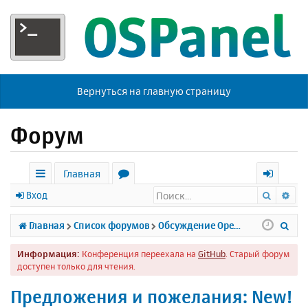
Вернуться на главную страницу
Форум
Главная
Поиск
Ра
с
о
х
Вход
ы
р
о
П
Главная
Список форумов
Обсуждение Open Server
л
у
д
о
Информация:
Конференция переехала на
GitHub
. Старый форум
к
м
и
доступен только для чтения.
и
ы
с
Предложения и пожелания: New!
к