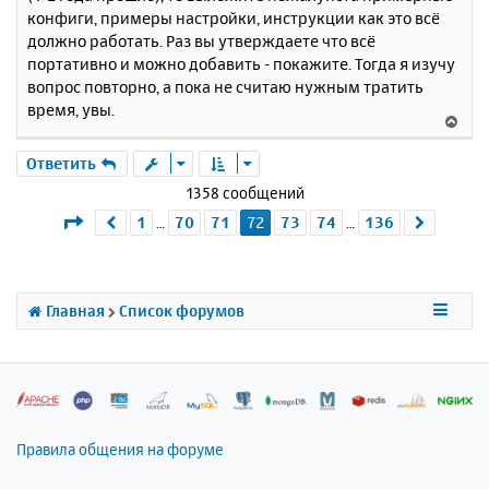
и
а
конфиги, примеры настройки, инструкции как это всё
е
л
должно работать. Раз вы утверждаете что всё
у
портативно и можно добавить - покажите. Тогда я изучу
вопрос повторно, а пока не считаю нужным тратить
время, увы.
В
е
р
Ответить
н
1358 сообщений
у
Страница
72
из
136
1
70
71
72
73
74
136
Пред.
След.
…
…
т
ь
с
я
к
Главная
Список форумов
н
а
ч
а
л
у
Правила общения на форуме