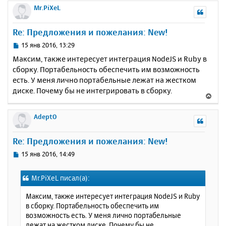
а
р
Mr.PiXeL
е
л
н
у
у
Re: Предложения и пожелания: New!
т
ь
С
15 янв 2016, 13:29
с
о
Максим, также интересует интеграция NodeJS и Ruby в
о
я
сборку. Портабельность обеспечить им возможность
б
к
есть. У меня лично портабельные лежат на жестком
щ
н
е
диске. Почему бы не интегрировать в сборку.
а
В
н
ч
е
и
а
р
AdeptO
е
л
н
у
у
Re: Предложения и пожелания: New!
т
ь
С
15 янв 2016, 14:49
с
о
о
я
Mr.PiXeL писал(а):
б
к
щ
н
Максим, также интересует интеграция NodeJS и Ruby
е
а
в сборку. Портабельность обеспечить им
н
ч
возможность есть. У меня лично портабельные
и
а
лежат на жестком диске. Почему бы не
е