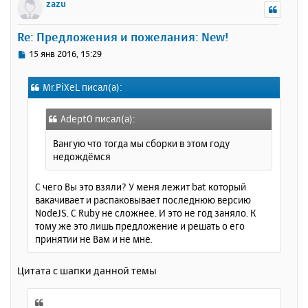
р
zazu
н
у
Re: Предложения и пожелания: New!
т
ь
С
15 янв 2016, 15:29
с
о
о
я
Mr.PiXeL писал(а):
б
к
щ
н
е
а
AdeptO писал(а):
н
ч
и
Вангую что тогда мы сборки в этом году
а
е
недождёмся
л
у
С чего Вы это взяли? У меня лежит bat который
вакачивает и распаковывает последнюю версию
NodeJS. С Ruby не сложнее. И это не год заняло. К
тому же это лишь предложение и решать о его
принятии не Вам и не мне.
Цитата с шапки данной темы