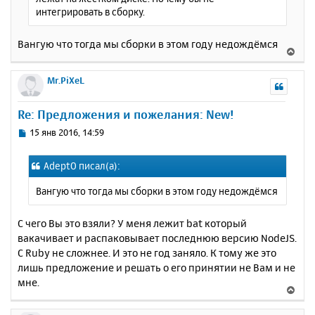
л
интегрировать в сборку.
у
Вангую что тогда мы сборки в этом году недождёмся
В
е
р
Mr.PiXeL
н
у
Re: Предложения и пожелания: New!
т
ь
С
15 янв 2016, 14:59
с
о
о
я
AdeptO писал(а):
б
к
щ
н
Вангую что тогда мы сборки в этом году недождёмся
е
а
н
ч
и
С чего Вы это взяли? У меня лежит bat который
а
е
вакачивает и распаковывает последнюю версию NodeJS.
л
у
С Ruby не сложнее. И это не год заняло. К тому же это
лишь предложение и решать о его принятии не Вам и не
мне.
В
е