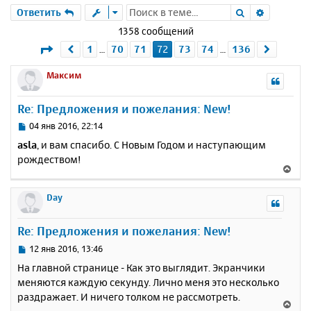
Поиск
Расшире
Ответить
1358 сообщений
Страница
72
из
136
1
70
71
72
73
74
136
Пред.
След.
…
…
Максим
Re: Предложения и пожелания: New!
С
04 янв 2016, 22:14
о
asla
, и вам спасибо. С Новым Годом и наступающим
о
рождеством!
б
В
щ
е
е
р
Day
н
н
и
у
е
Re: Предложения и пожелания: New!
т
ь
С
12 янв 2016, 13:46
с
о
На главной странице - Как это выглядит. Экранчики
о
я
меняются каждую секунду. Лично меня это несколько
б
к
раздражает. И ничего толком не рассмотреть.
щ
н
В
е