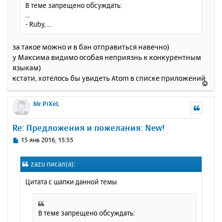
В теме запрещено обсуждать:
...
- Ruby, ...
за такое можно и в бан отправиться навечно)
у Максима видимо особая неприязнь к конкурентным
языкам)
кстати, хотелось бы увидеть Atom в списке приложений
В
е
р
Mr.PiXeL
н
у
Re: Предложения и пожелания: New!
т
ь
С
15 янв 2016, 15:55
с
о
о
я
zazu писал(а):
б
к
щ
н
Цитата с шапки данной темы
е
а
н
ч
и
а
е
В теме запрещено обсуждать:
л