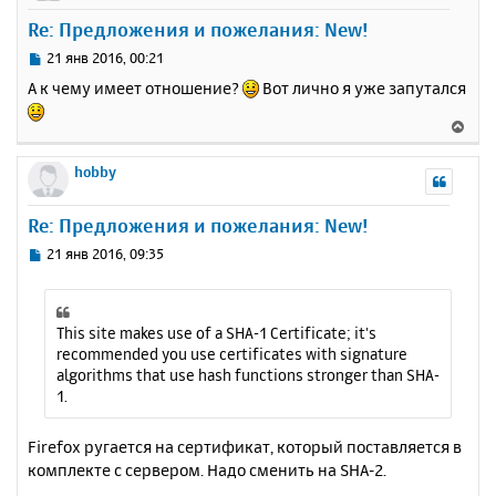
у
Re: Предложения и пожелания: New!
т
ь
С
21 янв 2016, 00:21
с
о
А к чему имеет отношение?
Вот лично я уже запутался
о
я
б
к
В
щ
н
е
е
а
р
hobby
н
ч
н
и
а
у
е
Re: Предложения и пожелания: New!
л
т
у
ь
С
21 янв 2016, 09:35
с
о
о
я
б
к
щ
This site makes use of a SHA-1 Certificate; it's
н
е
recommended you use certificates with signature
а
н
algorithms that use hash functions stronger than SHA-
ч
и
1.
а
е
л
у
Firefox ругается на сертификат, который поставляется в
комплекте с сервером. Надо сменить на SHA-2.