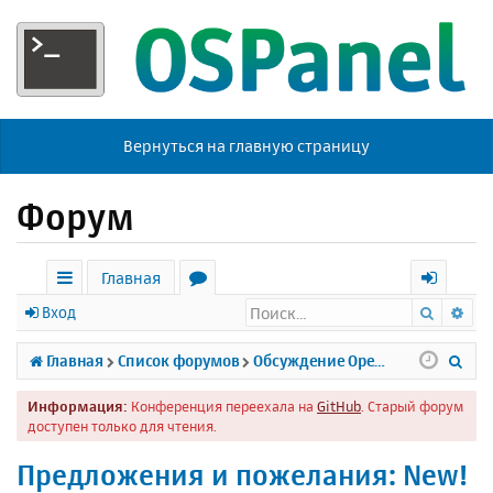
Вернуться на главную страницу
Форум
Главная
Поиск
Ра
с
о
х
Вход
ы
р
о
П
Главная
Список форумов
Обсуждение Open Server
л
у
д
о
Информация:
Конференция переехала на
GitHub
. Старый форум
к
м
и
доступен только для чтения.
и
ы
с
Предложения и пожелания: New!
к