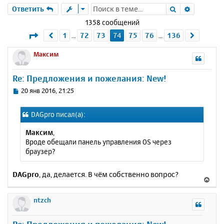
Поиск
Расшире
Ответить
1358 сообщений
Страница
74
из
136
1
72
73
74
75
76
136
Пред.
След.
…
…
Максим
Re: Предложения и пожелания: New!
С
20 янв 2016, 21:25
о
о
DAGpro писал(а):
б
щ
Максим
,
е
Вроде обещали панель управления OS через
н
браузер?
и
е
DAGpro
, да, делается. В чём собственно вопрос?
В
е
р
ntzch
н
у