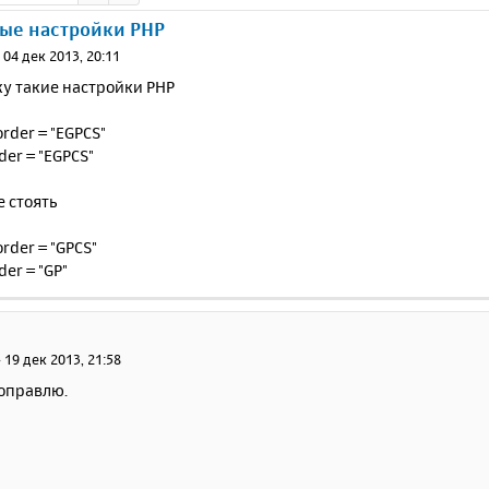
ые настройки PHP
»
04 дек 2013, 20:11
жу такие настройки PHP
order = "EGPCS"
der = "EGPCS"
 стоять
rder = "GPCS"
er = "GP"
»
19 дек 2013, 21:58
поправлю.