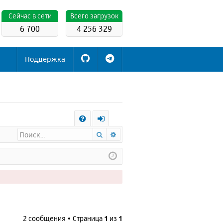
Cейчас в сети
Всего загрузок
6 700
4 256 329
Поддержка
С
Поиск
Расширенный поиск
FA
х
Q
о
д
2 сообщения • Страница
1
из
1