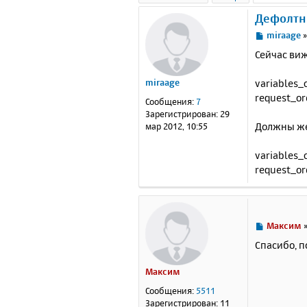
Дефолтн
С
miraage
о
Сейчас ви
о
б
variables_
miraage
щ
е
request_or
Сообщения:
7
н
Зарегистрирован:
29
и
Должны же
мар 2012, 10:55
е
variables_o
request_ord
С
Максим
о
Спасибо, 
о
б
Максим
щ
е
Сообщения:
5511
н
Зарегистрирован:
11