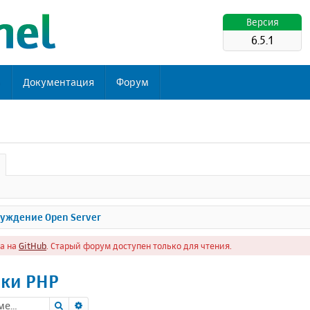
Версия
6.5.1
ь
Документация
Форум
уждение Open Server
а на
GitHub
. Старый форум доступен только для чтения.
ки PHP
Поиск
Расширенный поиск