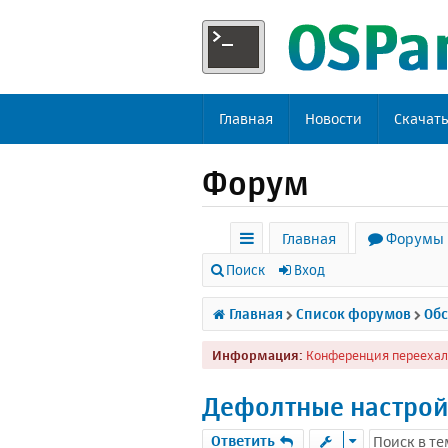
Главная
Новости
Скачат
Форум
Главная
Форумы
с
Поиск
Вход
ы
Главная
Список форумов
Обс
л
Информация:
Конференция переехал
к
и
Дефолтные настрой
Ответить