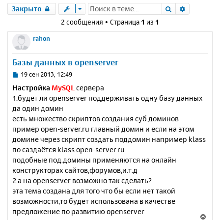
Поиск
Расшире
Закрыто
2 сообщения • Страница
1
из
1
rahon
Базы данных в openserver
С
19 сен 2013, 12:49
о
Настройка
MySQL
сервера
о
1.будет ли openserver поддерживать одну базу данных
б
да один домин
щ
е
есть множество скриптов создания суб.доминов
н
пример open-server.ru главный домин и если на этом
и
домине через скрипт создать поддомин например klass
е
по саздаётся klass.open-server.ru
подобные под.домины применяются на онлайн
конструкторах сайтов,форумов,и.т.д
2.а на openserver возможно так сделать?
эта тема создана для того что бы если нет такой
возможности,то будет использована в качестве
предложение по развитию openserver
В