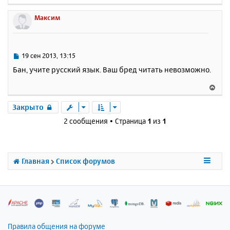
е
р
Максим
н
у
т
ь
С
19 сен 2013, 13:15
с
о
Бан, учите русский язык. Ваш бред читать невозможно.
о
я
б
к
В
щ
н
е
е
а
р
Закрыто
н
ч
н
и
2 сообщения • Страница
1
из
1
а
у
е
л
т
у
ь
с
Главная
Список форумов
я
к
н
а
ч
а
л
Правила общения на форуме