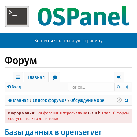
Вернуться на главную страницу
Форум
Главная
Поиск
Ра
с
о
х
Вход
ы
р
о
П
Главная
Список форумов
Обсуждение Open Server
л
у
д
о
Информация:
Конференция переехала на
GitHub
. Старый форум
к
м
и
доступен только для чтения.
и
ы
с
Базы данных в openserver
к