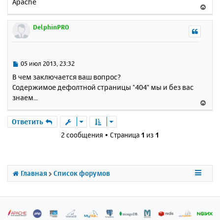
Apache
В
е
р
DelphinPRO
н
у
т
ь
С
05 июл 2013, 23:32
с
о
В чем заключается ваш вопрос?
о
я
Содержимое дефолтной страницы "404" мы и без вас
б
к
знаем...
щ
н
В
е
а
е
н
ч
р
Ответить
и
а
н
е
2 сообщения • Страница
1
из
1
л
у
у
т
ь
с
Главная
Список форумов
я
к
н
а
ч