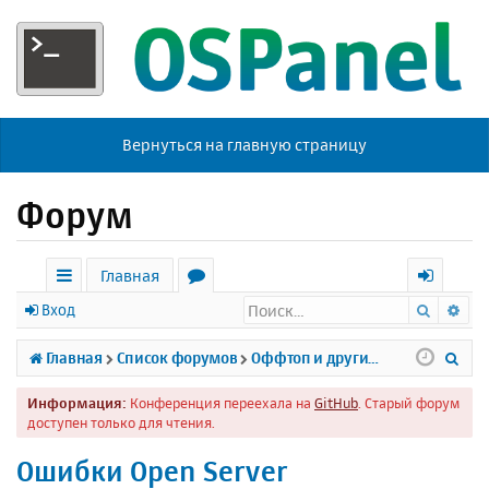
Вернуться на главную страницу
Форум
Главная
Поиск
Ра
с
о
х
Вход
ы
р
о
П
Главная
Список форумов
Оффтоп и другие темы
л
у
д
о
Информация:
Конференция переехала на
GitHub
. Старый форум
к
м
и
доступен только для чтения.
и
ы
с
Oшибки Open Server
к