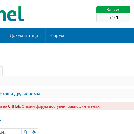
Версия
6.5.1
ь
Документация
Форум
топ и другие темы
а на
GitHub
. Старый форум доступен только для чтения.
r
Поиск
Расширенный поиск