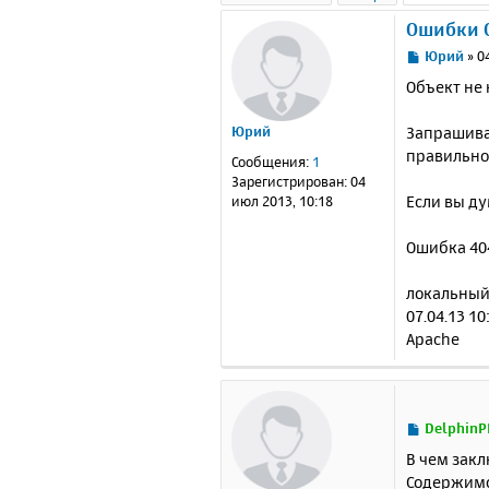
Oшибки O
С
Юрий
»
0
о
Объект не
о
б
Запрашива
Юрий
щ
е
правильно
Сообщения:
1
н
Зарегистрирован:
04
и
Если вы ду
июл 2013, 10:18
е
Ошибка 40
локальны
07.04.13 10
Apache
С
DelphinP
о
В чем зак
о
Содержимое
б