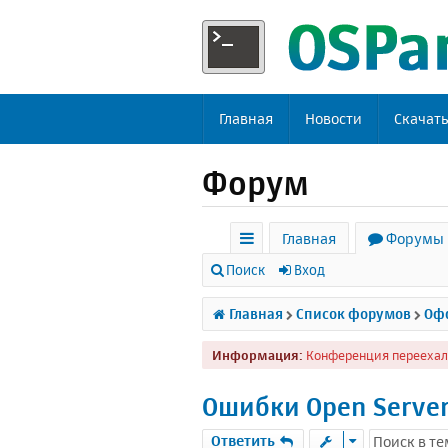
Главная
Новости
Скачат
Форум
Главная
Форумы
с
Поиск
Вход
ы
Главная
Список форумов
Офф
л
Информация:
Конференция переехал
к
и
Oшибки Open Serve
Ответить