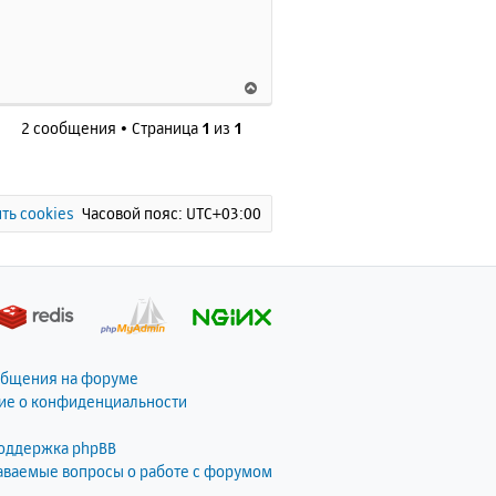
с
я
к
н
В
а
е
ч
2 сообщения • Страница
1
из
1
р
а
н
л
у
у
т
ь
ть cookies
Часовой пояс:
UTC+03:00
с
я
к
н
а
ч
а
общения на форуме
л
ие о конфиденциальности
у
поддержка phpBB
даваемые вопросы о работе с форумом