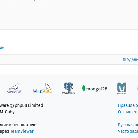
ы»
Удали
tware © phpBB Limited
Правила 
 MrGaby
Соглашен
авляем бесплатную
Русская 
через
TeamViewer
Часто за