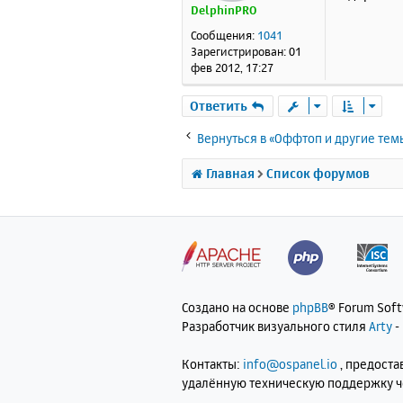
DelphinPRO
щ
е
Сообщения:
1041
н
Зарегистрирован:
01
и
фев 2012, 17:27
е
Ответить
Вернуться в «Оффтоп и другие тем
Главная
Список форумов
Создано на основе
phpBB
® Forum Sof
Разработчик визуального стиля
Arty
-
Контакты:
info@ospanel.io
, предост
удалённую техническую поддержку 