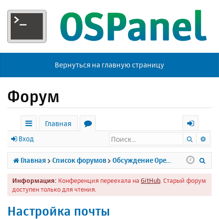
Вернуться на главную страницу
Форум
Главная
Поиск
Ра
с
о
х
Вход
ы
р
о
П
Главная
Список форумов
Обсуждение Open Server
л
у
д
о
Информация:
Конференция переехала на
GitHub
. Старый форум
к
м
и
доступен только для чтения.
и
ы
с
Настройка почты
к