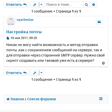
Поиск
Расшире
Ответить
1 сообщение • Страница
1
из
1
vyacheslav
Настройка почты
С
16 ноя 2011, 09:20
о
Никак не могу найти возможность и метод отправки
о
почты ,как с сохранением сообщений на сервере, так и
б
для отправки через сторонний SMTP сервер. Нужно свой
щ
е
скрипт создавать или таковой уже есть в сервере?
В
н
е
и
р
Ответить
е
н
1 сообщение • Страница
1
из
1
у
т
ь
с
Главная
Список форумов
я
к
н