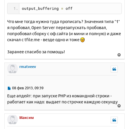
а
е
л
output_buffering 
=
 off
у
Что мне тогда нужно туда прописать? Значения типа "1"
я пробовал, Open Server перезапускать пробовал,
попробовал сборку с оф.сайта (и мини и полную) и даже
скачал с tfile.me - везде одно и тоже
Заранее спасибо за помощь!
В
е
р
rmatveev
н
у
т
ь
С
08 фев 2013, 09:39
с
о
Еще апдейт: при запуске PHP из командной строки -
о
я
работает как надо: выдает по строчке каждую секунду
б
к
В
щ
н
е
е
а
р
Максим
н
ч
н
и
а
у
е