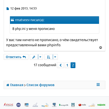
л
т
у
ь
С
12 фев 2013, 14:53
с
о
о
я
rmatveev писал(а):
б
к
щ
н
В php.ini у меня прописано
е
а
н
ч
и
У вас там ничего не прописано, о чём свидетельствует
а
е
предоставленный вами phpinfo.
л
В
у
е
р
Ответить
н
17 сообщений
1
2
Пред.
у
т
ь
с
я
Главная
Список форумов
к
н
а
ч
а