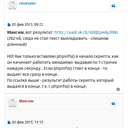
ч
р
rmatveev
и
а
н
е
л
у
у
т
ь
С
02 фев 2013, 09:22
с
о
Максим
, вот результат:
http://yadi.sk/d/GDQEpw6j2IOkl
о
я
(262 кБ, сюда не стал текст выкладывать - слишком
б
к
длинный)
щ
н
е
а
н
НО! Как только вставляю phpinfo() в начало скрипта, как
ч
и
а
он начинает работать ожидаемо: выдавая по 1 строчке
е
л
каждую секунду... Если phpinfo() стоит в конце - то
у
выдает все сразу в конце...
По ссылке выше - результат работы скрипта, который
выдался в конце, т.е. с phpinfo() в конце.
В
е
р
Максим
н
у
т
ь
С
02 фев 2013, 13:15
с
о