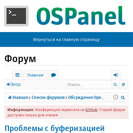
Вернуться на главную страницу
Форум
Главная
Поиск
Ра
с
о
х
Вход
ы
р
о
П
Главная
Список форумов
Обсуждение Open Server
л
у
д
о
Информация:
Конференция переехала на
GitHub
. Старый форум
к
м
и
доступен только для чтения.
и
ы
с
Проблемы с буферизацией
к