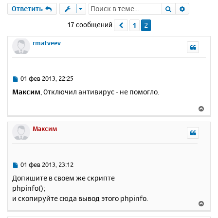
Поиск
Расшире
Ответить
17 сообщений
1
2
Пред.
rmatveev
С
01 фев 2013, 22:25
о
Максим
, Отключил антивирус - не помогло.
о
б
В
щ
е
е
р
Максим
н
н
и
у
е
т
ь
С
01 фев 2013, 23:12
с
о
Допишите в своем же скрипте
о
я
phpinfo();
б
к
и скопируйте сюда вывод этого phpinfo.
щ
н
В
е
а
е
н