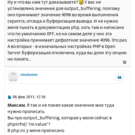
Ну и что вы нам тут доказываете?
У вас не
о
я
установлено значение для output_buffering, поэтому
б
к
оно принимает значение 4096 во время выполнения
щ
н
е
скрипта, отсюда и буферизация вывода. И не нужно
а
н
меня тыкать в документацию php, хоть там и написано
ч
и
а
что по умолчанию OFF, но на самом деле у них эта
е
л
настройка принимает дефолтное значение 4096. Это раз.
у
А во вторых - в изначальных настройках PHP в Open
Server буферизация отключена, куда вы дели эту опцию
не понято...
В
е
р
rmatveev
н
у
т
ь
С
06 фев 2013, 12:36
с
о
Максим
, Я так и не понял какое значение мне туда
о
я
нужно прописать.
б
к
Вы про output_buffering, которая у меня сейчас в
щ
н
е
phpinfo() "no value"?
а
н
В php.ini у меня прописано
ч
и