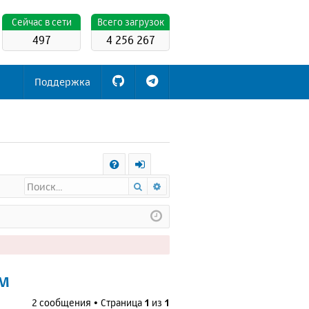
Cейчас в сети
Всего загрузок
497
4 256 267
Поддержка
С
Поиск
Расширенный поиск
FA
х
Q
о
д
ем
2 сообщения • Страница
1
из
1