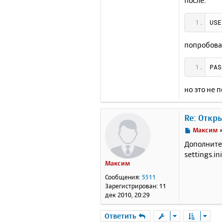
после:
USE
попробова
PAS
но это не п
Re: Откр
С
Максим
о
Дополните
о
settings.i
б
Максим
щ
е
Сообщения:
5511
н
Зарегистрирован:
11
и
дек 2010, 20:29
е
Ответить