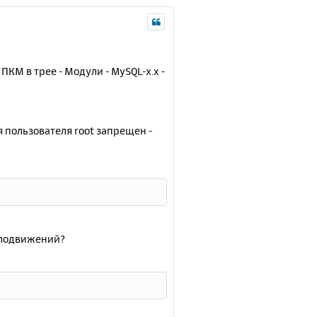
КМ в трее - Модули - MySQL-x.x -
я пользователя root запрещен -
елодвижений?