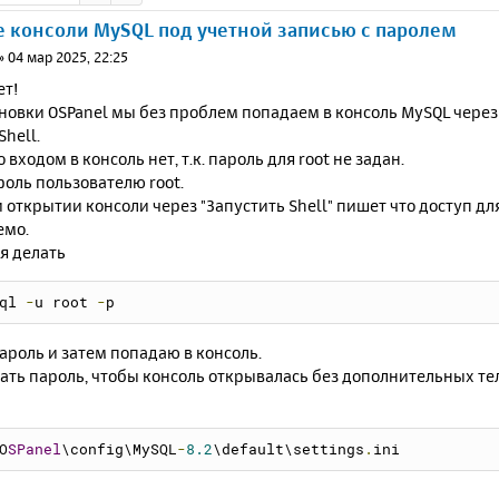
 консоли MySQL под учетной записью с паролем
»
04 мар 2025, 22:25
ет!
новки OSPanel мы без проблем попадаем в консоль MySQL через П
Shell.
 входом в консоль нет, т.к. пароль для root не задан.
роль пользователю root.
 открытии консоли через "Запустить Shell" пишет что доступ дл
емо.
я делать
ql 
-
u root 
-
p
пароль и затем попадаю в консоль.
сать пароль, чтобы консоль открывалась без дополнительных т
O
SPanel
\config\MySQL
-
8.2
\default\settings
.
ini