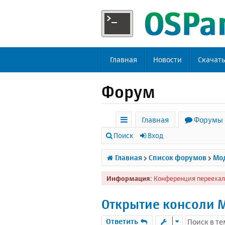
Главная
Новости
Скачат
Форум
Главная
Форумы
с
Поиск
Вход
ы
Главная
Список форумов
Мод
л
Информация:
Конференция переехал
к
и
Открытие консоли M
Ответить