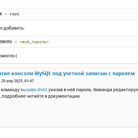
R 
=
 root
л добавить:
SWORD 
=
<мой
_
пароль>
омогло (
ытие консоли MySQL под учетной записью с паролем
»
20 апр 2025, 01:47
 команду
вызова shell
указав в ней пароль. Команда редактиру
ni, подробнее читайте в документации.