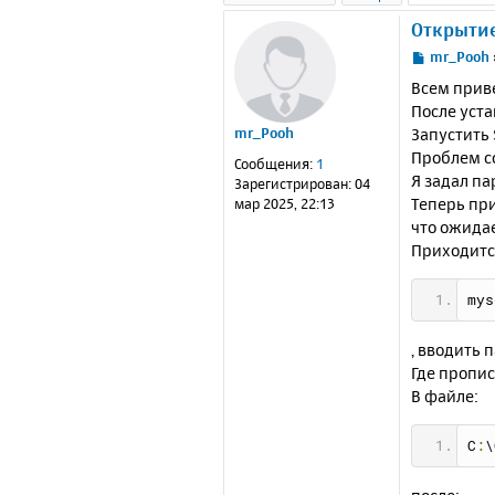
Открытие
С
mr_Pooh
о
Всем прив
о
После уста
б
Запустить 
mr_Pooh
щ
е
Проблем со
Сообщения:
1
н
Я задал па
Зарегистрирован:
04
и
Теперь при
мар 2025, 22:13
е
что ожида
Приходитс
mys
, вводить 
Где пропи
В файле:
C
:
\