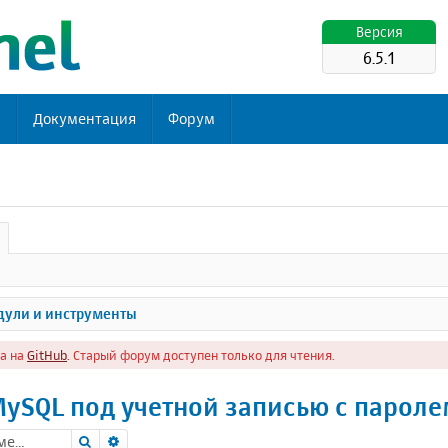
Версия
6.5.1
ь
Документация
Форум
ули и инструменты
а на
GitHub
. Старый форум доступен только для чтения.
ySQL под учетной записью с парол
Поиск
Расширенный поиск