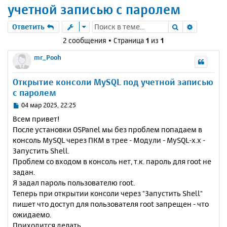
учетной записью с паролем
Поиск
Расшире
Ответить
2 сообщения • Страница
1
из
1
mr_Pooh
Открытие консоли MySQL под учетной записью
с паролем
С
04 мар 2025, 22:25
о
Всем привет!
о
После установки OSPanel мы без проблем попадаем в
б
консоль MySQL через ПКМ в трее - Модули - MySQL-x.x -
щ
е
Запустить Shell.
н
Проблем со входом в консоль нет, т.к. пароль для root не
и
задан.
е
Я задал пароль пользователю root.
Теперь при открытии консоли через "Запустить Shell"
пишет что доступ для пользователя root запрещен - что
ожидаемо.
Приходится делать