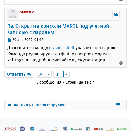
е
р
Максим
н
у
Re: Открытие консоли MySQL под учетной
т
записью с паролем
ь
с
С
20 апр 2025, 01:47
я
о
Дополните команду
вызова shell
указав в ней пароль.
к
о
Команда редактируется в файле настроек модуля —
н
б
settings.ini, подробнее читайте в документации.
щ
а
В
е
ч
е
н
а
р
Ответить
и
л
н
е
2 сообщения • Страница
1
из
1
у
у
т
ь
с
Главная
Список форумов
я
к
н
а
ч