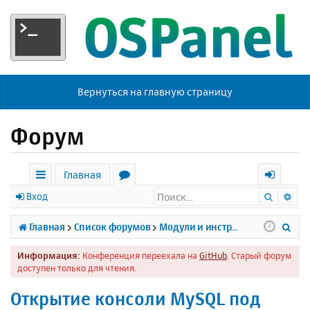
Вернуться на главную страницу
Форум
Главная
Поиск
Ра
с
о
х
Вход
ы
р
о
П
Главная
Список форумов
Модули и инструменты
л
у
д
о
Информация:
Конференция переехала на
GitHub
. Старый форум
к
м
и
доступен только для чтения.
и
ы
с
Открытие консоли MySQL под
к