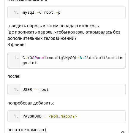
mysql 
-
u root 
-
p
, вводить пароль и затем попадаю в консоль.
Где прописать пароль, чтобы консоль открывалась без
дополнительных телодвижений?
В файле:
C
:
\O
SPanel
\config\MySQL
-
8.2
\default\settin
gs
.
ini
после:
USER 
=
 root
попробовал добавить:
PASSWORD 
=
<мой
_
пароль>
но это не помогло (
В