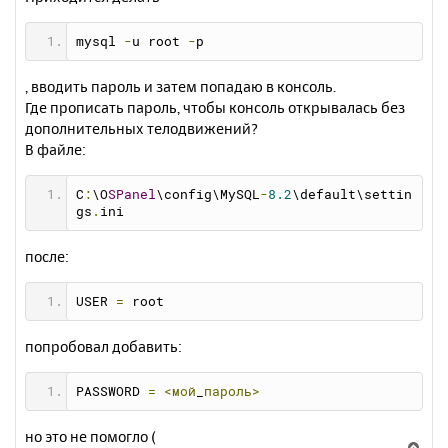
mysql 
-
u root 
-
p
, вводить пароль и затем попадаю в консоль.
Где прописать пароль, чтобы консоль открывалась без
дополнительных телодвижений?
В файле:
C
:
\O
SPanel
\config\MySQL
-
8.2
\default\settin
gs
.
ini
после:
USER 
=
 root
попробовал добавить:
PASSWORD 
=
<мой
_
пароль>
но это не помогло (
В