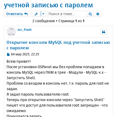
учетной записью с паролем
Поиск
Расшире
Ответить
2 сообщения • Страница
1
из
1
mr_Pooh
Открытие консоли MySQL под учетной записью
с паролем
С
04 мар 2025, 22:25
о
Всем привет!
о
После установки OSPanel мы без проблем попадаем в
б
консоль MySQL через ПКМ в трее - Модули - MySQL-x.x -
щ
е
Запустить Shell.
н
Проблем со входом в консоль нет, т.к. пароль для root не
и
задан.
е
Я задал пароль пользователю root.
Теперь при открытии консоли через "Запустить Shell"
пишет что доступ для пользователя root запрещен - что
ожидаемо.
Приходится делать