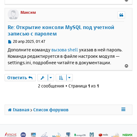
е
р
Максим
н
у
Re: Открытие консоли MySQL под учетной
т
записью с паролем
ь
с
С
20 апр 2025, 01:47
я
о
Дополните команду
вызова shell
указав в ней пароль.
к
о
Команда редактируется в файле настроек модуля —
н
б
settings.ini, подробнее читайте в документации.
щ
а
В
е
ч
е
н
а
р
Ответить
и
л
н
е
2 сообщения • Страница
1
из
1
у
у
т
ь
с
Главная
Список форумов
я
к
н
а
ч