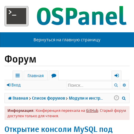
Вернуться на главную страницу
Форум
Главная
Поиск
Ра
с
о
х
Вход
ы
р
о
П
Главная
Список форумов
Модули и инструменты
л
у
д
о
Информация:
Конференция переехала на
GitHub
. Старый форум
к
м
и
доступен только для чтения.
и
ы
с
Открытие консоли MySQL под
к