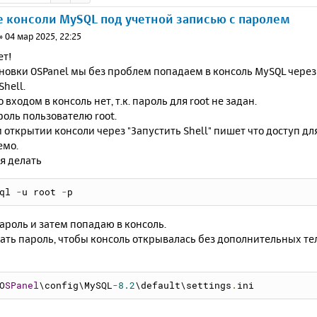
 консоли MySQL под учетной записью с паролем
»
04 мар 2025, 22:25
ет!
новки OSPanel мы без проблем попадаем в консоль MySQL через П
Shell.
 входом в консоль нет, т.к. пароль для root не задан.
роль пользователю root.
 открытии консоли через "Запустить Shell" пишет что доступ дл
емо.
я делать
ql 
-
u root 
-
p
пароль и затем попадаю в консоль.
сать пароль, чтобы консоль открывалась без дополнительных т
O
SPanel
\config\MySQL
-
8.2
\default\settings
.
ini