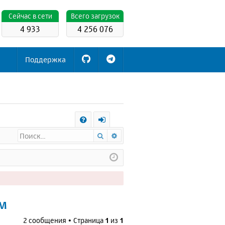
Cейчас в сети
Всего загрузок
4 933
4 256 076
Поддержка
С
Поиск
Расширенный поиск
FA
х
Q
о
д
ем
2 сообщения • Страница
1
из
1