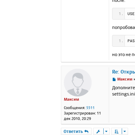
после:
USE
попробова
PAS
но это не п
Re: Откр
С
Максим
о
Дополните
о
settings.i
б
Максим
щ
е
Сообщения:
5511
н
Зарегистрирован:
11
и
дек 2010, 20:29
е
Ответить