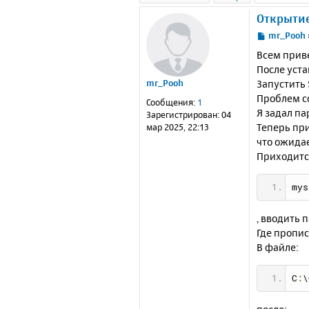
Открытие
С
mr_Pooh
о
Всем прив
о
После уста
б
Запустить 
mr_Pooh
щ
е
Проблем со
Сообщения:
1
н
Я задал па
Зарегистрирован:
04
и
Теперь при
мар 2025, 22:13
е
что ожида
Приходитс
mys
, вводить 
Где пропи
В файле:
C
:
\