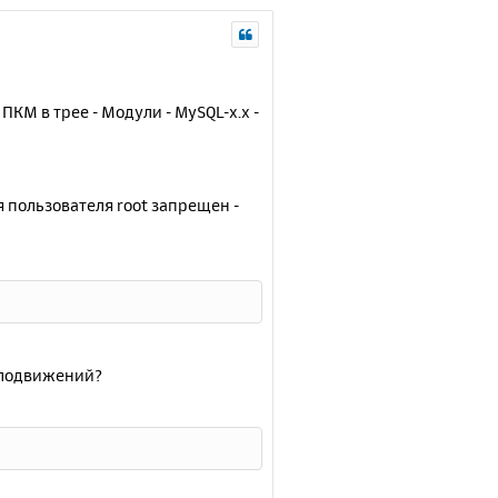
КМ в трее - Модули - MySQL-x.x -
я пользователя root запрещен -
елодвижений?