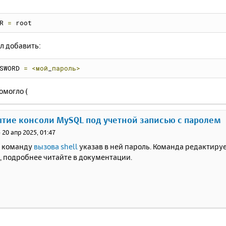
R 
=
 root
л добавить:
SWORD 
=
<мой
_
пароль>
омогло (
ытие консоли MySQL под учетной записью с паролем
»
20 апр 2025, 01:47
 команду
вызова shell
указав в ней пароль. Команда редактиру
ni, подробнее читайте в документации.