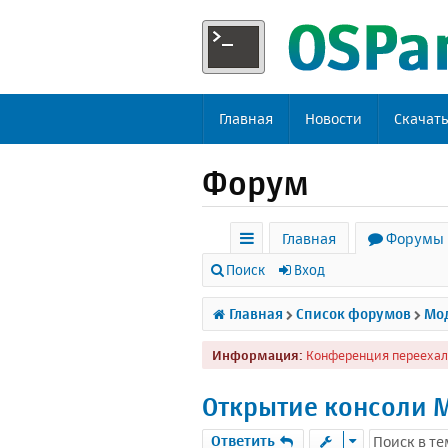
Главная
Новости
Скачат
Форум
Главная
Форумы
с
Поиск
Вход
ы
Главная
Список форумов
Мод
л
Информация:
Конференция переехал
к
и
Открытие консоли M
Ответить