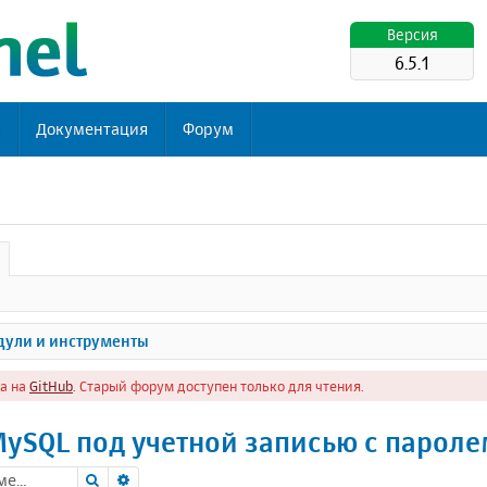
Версия
6.5.1
ь
Документация
Форум
ули и инструменты
а на
GitHub
. Старый форум доступен только для чтения.
ySQL под учетной записью с парол
Поиск
Расширенный поиск