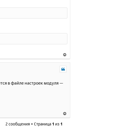
В
е
р
н
у
т
ется в файле настроек модуля —
ь
с
я
к
н
В
а
е
ч
2 сообщения • Страница
1
из
1
р
а