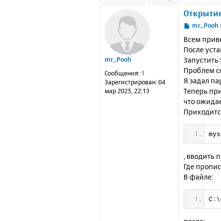
Открытие
С
mr_Pooh
о
Всем прив
о
После уста
б
Запустить 
mr_Pooh
щ
е
Проблем со
Сообщения:
1
н
Я задал па
Зарегистрирован:
04
и
Теперь при
мар 2025, 22:13
е
что ожида
Приходитс
mys
, вводить 
Где пропи
В файле:
C
:
\