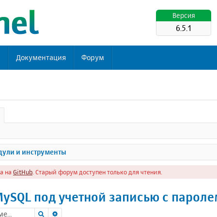
Версия
6.5.1
ь
Документация
Форум
ули и инструменты
а на
GitHub
. Старый форум доступен только для чтения.
ySQL под учетной записью с парол
Поиск
Расширенный поиск