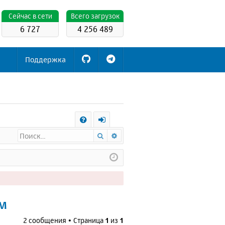
Cейчас в сети
Всего загрузок
6 727
4 256 489
Поддержка
С
Поиск
Расширенный поиск
FA
х
Q
о
д
ем
2 сообщения • Страница
1
из
1