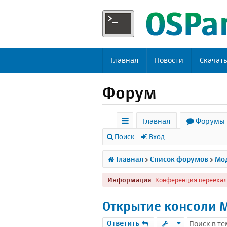
Главная
Новости
Скачат
Форум
Главная
Форумы
с
Поиск
Вход
ы
Главная
Список форумов
Мод
л
Информация:
Конференция переехал
к
и
Открытие консоли M
Ответить