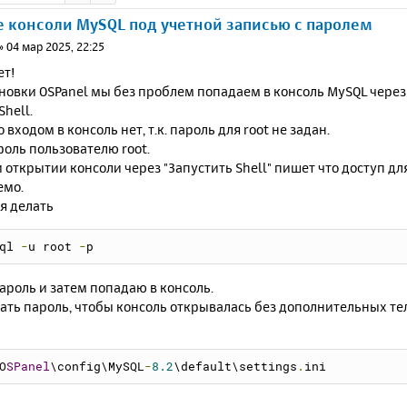
 консоли MySQL под учетной записью с паролем
»
04 мар 2025, 22:25
ет!
новки OSPanel мы без проблем попадаем в консоль MySQL через П
Shell.
 входом в консоль нет, т.к. пароль для root не задан.
роль пользователю root.
 открытии консоли через "Запустить Shell" пишет что доступ дл
емо.
я делать
ql 
-
u root 
-
p
пароль и затем попадаю в консоль.
сать пароль, чтобы консоль открывалась без дополнительных т
O
SPanel
\config\MySQL
-
8.2
\default\settings
.
ini