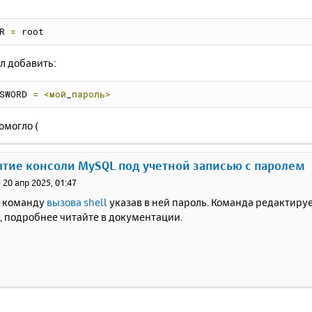
R 
=
 root
л добавить:
SWORD 
=
<мой
_
пароль>
омогло (
ытие консоли MySQL под учетной записью с паролем
»
20 апр 2025, 01:47
 команду
вызова shell
указав в ней пароль. Команда редактиру
ni, подробнее читайте в документации.