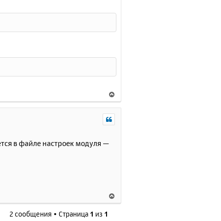
В
е
р
н
у
т
ется в файле настроек модуля —
ь
с
я
к
н
В
а
е
ч
2 сообщения • Страница
1
из
1
р
а