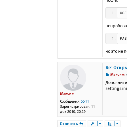
после:
USE
попробова
PAS
но это не п
Re: Откр
С
Максим
о
Дополните
о
settings.i
б
Максим
щ
е
Сообщения:
5511
н
Зарегистрирован:
11
и
дек 2010, 20:29
е
Ответить