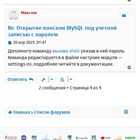
е
р
Максим
н
у
Re: Открытие консоли MySQL под учетной
т
записью с паролем
ь
с
С
20 апр 2025, 01:47
я
о
Дополните команду
вызова shell
указав в ней пароль.
к
о
Команда редактируется в файле настроек модуля —
н
б
settings.ini, подробнее читайте в документации.
щ
а
В
е
ч
е
н
а
р
Ответить
и
л
н
е
2 сообщения • Страница
1
из
1
у
у
т
ь
с
Главная
Список форумов
я
к
н
а
ч