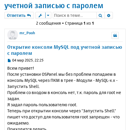
учетной записью с паролем
Поиск
Расшире
Ответить
2 сообщения • Страница
1
из
1
mr_Pooh
Открытие консоли MySQL под учетной записью
с паролем
С
04 мар 2025, 22:25
о
Всем привет!
о
После установки OSPanel мы без проблем попадаем в
б
консоль MySQL через ПКМ в трее - Модули - MySQL-x.x -
щ
е
Запустить Shell.
н
Проблем со входом в консоль нет, т.к. пароль для root не
и
задан.
е
Я задал пароль пользователю root.
Теперь при открытии консоли через "Запустить Shell"
пишет что доступ для пользователя root запрещен - что
ожидаемо.
Приходится делать