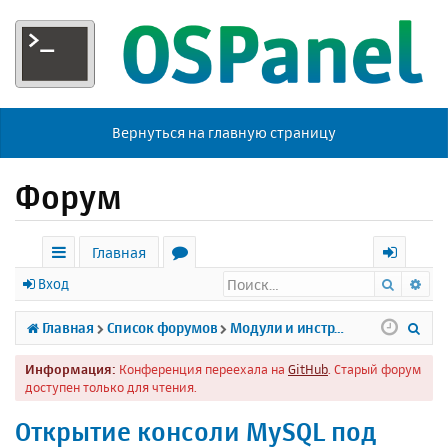
Вернуться на главную страницу
Форум
Главная
Поиск
Ра
с
о
х
Вход
ы
р
о
П
Главная
Список форумов
Модули и инструменты
л
у
д
о
Информация:
Конференция переехала на
GitHub
. Старый форум
к
м
и
доступен только для чтения.
и
ы
с
Открытие консоли MySQL под
к