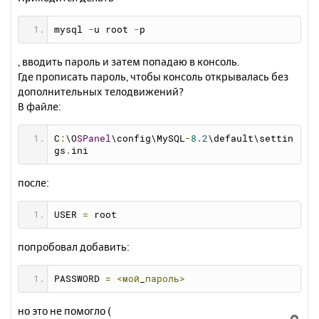
mysql 
-
u root 
-
p
, вводить пароль и затем попадаю в консоль.
Где прописать пароль, чтобы консоль открывалась без
дополнительных телодвижений?
В файле:
C
:
\O
SPanel
\config\MySQL
-
8.2
\default\settin
gs
.
ini
после:
USER 
=
 root
попробовал добавить:
PASSWORD 
=
<мой
_
пароль>
но это не помогло (
В