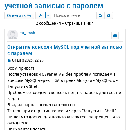
учетной записью с паролем
Поиск
Расшире
Ответить
2 сообщения • Страница
1
из
1
mr_Pooh
Открытие консоли MySQL под учетной записью
с паролем
С
04 мар 2025, 22:25
о
Всем привет!
о
После установки OSPanel мы без проблем попадаем в
б
консоль MySQL через ПКМ в трее - Модули - MySQL-x.x -
щ
е
Запустить Shell.
н
Проблем со входом в консоль нет, т.к. пароль для root не
и
задан.
е
Я задал пароль пользователю root.
Теперь при открытии консоли через "Запустить Shell"
пишет что доступ для пользователя root запрещен - что
ожидаемо.
Приходится делать