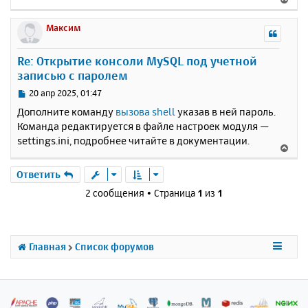
е
р
Максим
н
у
Re: Открытие консоли MySQL под учетной
т
записью с паролем
ь
с
С
20 апр 2025, 01:47
я
о
Дополните команду
вызова shell
указав в ней пароль.
к
о
Команда редактируется в файле настроек модуля —
н
б
settings.ini, подробнее читайте в документации.
щ
а
В
е
ч
е
н
а
р
Ответить
и
л
н
е
2 сообщения • Страница
1
из
1
у
у
т
ь
с
Главная
Список форумов
я
к
н
а
ч