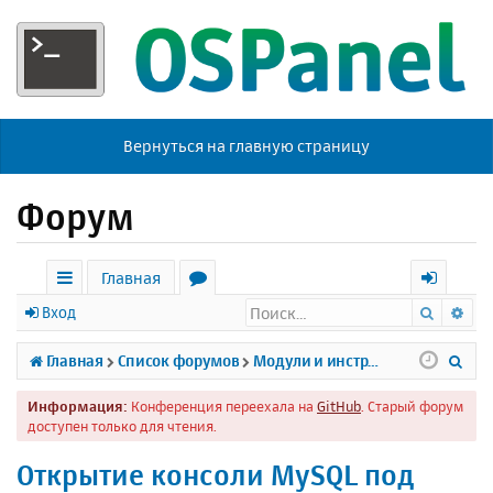
Вернуться на главную страницу
Форум
Главная
Поиск
Ра
с
о
х
Вход
ы
р
о
П
Главная
Список форумов
Модули и инструменты
л
у
д
о
Информация:
Конференция переехала на
GitHub
. Старый форум
к
м
и
доступен только для чтения.
и
ы
с
Открытие консоли MySQL под
к