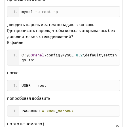
mysql 
-
u root 
-
p
, вводить пароль и затем попадаю в консоль.
Где прописать пароль, чтобы консоль открывалась без
дополнительных телодвижений?
В файле:
C
:
\O
SPanel
\config\MySQL
-
8.2
\default\settin
gs
.
ini
после:
USER 
=
 root
попробовал добавить:
PASSWORD 
=
<мой
_
пароль>
но это не помогло (
В