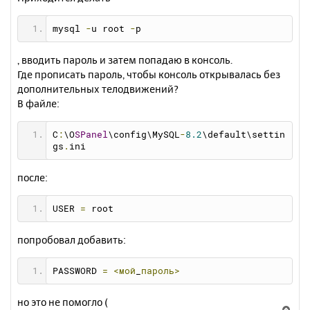
mysql 
-
u root 
-
p
, вводить пароль и затем попадаю в консоль.
Где прописать пароль, чтобы консоль открывалась без
дополнительных телодвижений?
В файле:
C
:
\O
SPanel
\config\MySQL
-
8.2
\default\settin
gs
.
ini
после:
USER 
=
 root
попробовал добавить:
PASSWORD 
=
<мой
_
пароль>
но это не помогло (
В