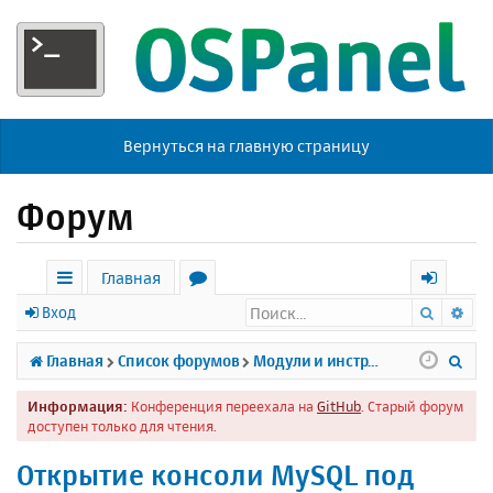
Вернуться на главную страницу
Форум
Главная
Поиск
Ра
с
о
х
Вход
ы
р
о
П
Главная
Список форумов
Модули и инструменты
л
у
д
о
Информация:
Конференция переехала на
GitHub
. Старый форум
к
м
и
доступен только для чтения.
и
ы
с
Открытие консоли MySQL под
к