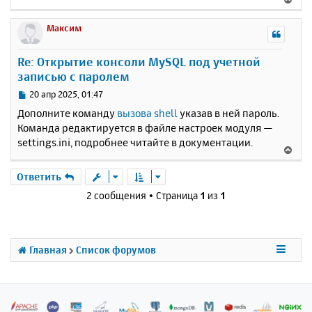
е
р
Максим
н
у
Re: Открытие консоли MySQL под учетной
т
записью с паролем
ь
с
С
20 апр 2025, 01:47
я
о
Дополните команду
вызова shell
указав в ней пароль.
к
о
Команда редактируется в файле настроек модуля —
н
б
settings.ini, подробнее читайте в документации.
щ
а
В
е
ч
е
н
а
р
Ответить
и
л
н
е
2 сообщения • Страница
1
из
1
у
у
т
ь
с
Главная
Список форумов
я
к
н
а
ч