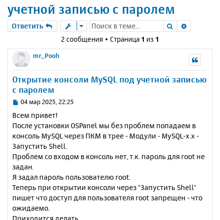
учетной записью с паролем
Поиск
Расшире
Ответить
2 сообщения • Страница
1
из
1
mr_Pooh
Открытие консоли MySQL под учетной записью
с паролем
С
04 мар 2025, 22:25
о
Всем привет!
о
После установки OSPanel мы без проблем попадаем в
б
консоль MySQL через ПКМ в трее - Модули - MySQL-x.x -
щ
е
Запустить Shell.
н
Проблем со входом в консоль нет, т.к. пароль для root не
и
задан.
е
Я задал пароль пользователю root.
Теперь при открытии консоли через "Запустить Shell"
пишет что доступ для пользователя root запрещен - что
ожидаемо.
Приходится делать