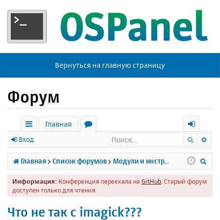
Вернуться на главную страницу
Форум
Главная
Поиск
Ра
с
о
х
Вход
ы
р
о
П
Главная
Список форумов
Модули и инструменты
л
у
д
о
Информация:
Конференция переехала на
GitHub
. Старый форум
к
м
и
доступен только для чтения.
и
ы
с
Что не так с imagick???
к