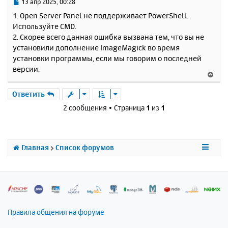
ь
С
13 апр 2025, 00:28
с
о
1. Open Server Panel не поддерживает PowerShell.
о
я
Используйте CMD.
б
к
2. Скорее всего данная ошибка вызвана тем, что вы не
щ
н
е
установили дополнение ImageMagick во время
а
н
установки программы, если мы говорим о последней
ч
и
а
версии.
В
е
л
е
у
р
Ответить
н
2 сообщения • Страница
1
из
1
у
т
ь
с
Главная
Список форумов
я
к
н
а
ч
а
л
Правила общения на форуме
у