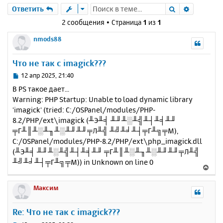
Поиск
Расшире
Ответить
2 сообщения • Страница
1
из
1
nmods88
Что не так с imagick???
С
12 апр 2025, 21:40
о
В PS такое дает...
о
Warning: PHP Startup: Unable to load dynamic library
б
'imagick' (tried: C:/OSPanel/modules/PHP-
щ
е
8.2/PHP/ext\imagick (╨Э╨╡ ╨╜╨░╨╣╨┤╨╡╨╜
н
╤Г╨║╨░╨╖╨░╨╜╨╜╤Л╨╣ ╨╝╨╛╨┤╤Г╨╗╤М),
и
C:/OSPanel/modules/PHP-8.2/PHP/ext\php_imagick.dll
е
(╨Э╨╡ ╨╜╨░╨╣╨┤╨╡╨╜ ╤Г╨║╨░╨╖╨░╨╜╨╜╤Л╨╣
╨╝╨╛╨┤╤Г╨╗╤М)) in Unknown on line 0
В
е
р
Максим
н
у
Re: Что не так с imagick???
т