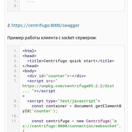
...
2.
https://centrifugo:8000/swagger
Пример работы клиента с socket-сервером:
<html>
<head>
<title>
Centrifugo quick start
</title>
</head>
<body>
<div
id
=
"counter"
>
-
</div>
<script
src
=
"
https://unpkg.com/centrifuge@5.2.2/dist 
... "
></script
>
<script
type
=
"text/javascript"
>
const
 container 
=
 document
.
getElementB
yId
(
'counter'
);
const
 centrifuge 
=
new
Centrifuge
(
"w
s://centrifugo:8000/connection/websocket"
,
{