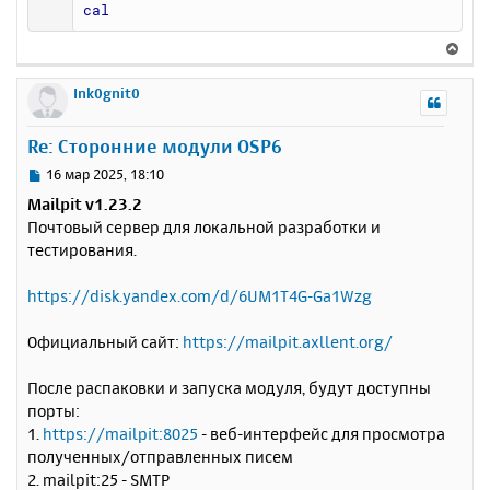
cal
В
е
р
Ink0gnit0
н
у
Re: Сторонние модули OSP6
т
ь
С
16 мар 2025, 18:10
с
о
Mailpit v1.23.2
о
я
Почтовый сервер для локальной разработки и
б
к
тестирования.
щ
н
е
а
н
https://disk.yandex.com/d/6UM1T4G-Ga1Wzg
ч
и
а
е
л
Официальный сайт:
https://mailpit.axllent.org/
у
После распаковки и запуска модуля, будут доступны
порты:
1.
https://mailpit:8025
- веб-интерфейс для просмотра
полученных/отправленных писем
2. mailpit:25 - SMTP