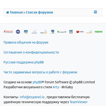
ь
с
я
Главная
Список форумов
к
н
а
ч
а
л
Правила общения на форуме
у
Соглашение о конфиденциальности
Русская поддержка phpBB
Часто задаваемые вопросы о работе с форумом
Создано на основе
phpBB
® Forum Software © phpBB Limited
Разработчик визуального стиля
Arty
- MrGaby
Контакты:
info@ospanel.io
, предоставляем бесплатную
удалённую техническую поддержку через
TeamViewer