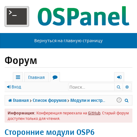
Вернуться на главную страницу
Форум
Главная
Поиск
Ра
с
о
х
Вход
ы
р
о
П
Главная
Список форумов
Модули и инструменты
л
у
д
о
Информация:
Конференция переехала на
GitHub
. Старый форум
к
м
и
доступен только для чтения.
и
ы
с
Сторонние модули OSP6
к