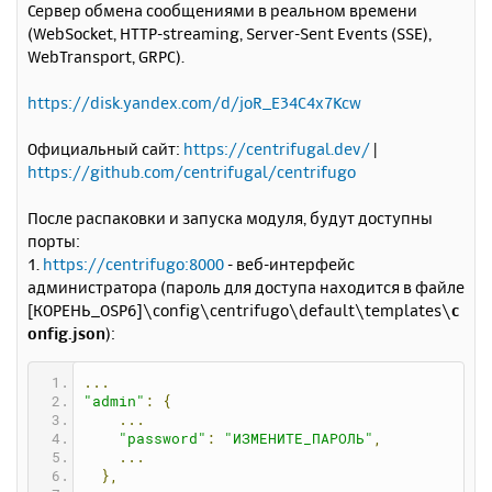
Сервер обмена сообщениями в реальном времени
б
к
(WebSocket, HTTP-streaming, Server-Sent Events (SSE),
щ
н
е
WebTransport, GRPC).
а
н
ч
и
а
https://disk.yandex.com/d/joR_E34C4x7Kcw
е
л
у
Официальный сайт:
https://centrifugal.dev/
|
https://github.com/centrifugal/centrifugo
После распаковки и запуска модуля, будут доступны
порты:
1.
https://centrifugo:8000
- веб-интерфейс
администратора (пароль для доступа находится в файле
[КОРЕНЬ_OSP6]\config\centrifugo\default\templates\
c
onfig.json
):
...
"admin"
:
{
...
"password"
:
"ИЗМЕНИТЕ_ПАРОЛЬ"
,
...
},