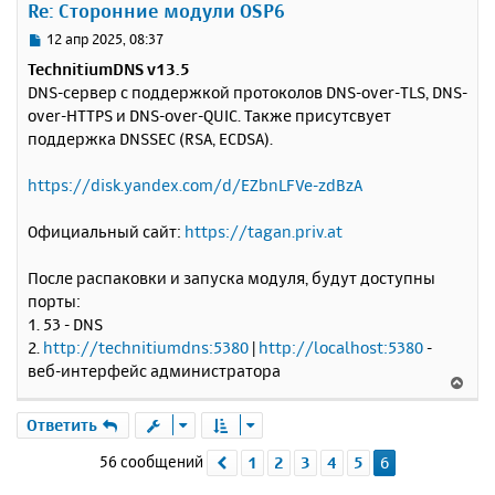
е
Re: Сторонние модули OSP6
л
      console
.
log
(
'subscribed'
,
 ctx
);
т
}).
on
(
'unsubscribed'
,
function
(
ctx
)
{
у
ь
С
12 апр 2025, 08:37
      console
.
log
(`
unsubscribed
:
 $
{
ctx
.
cod
с
о
e
},
 $
{
ctx
.
reason
}`);
TechnitiumDNS v13.5
о
я
}).
subscribe
();
DNS-сервер с поддержкой протоколов DNS-over-TLS, DNS-
б
к
</script>
over-HTTPS и DNS-over-QUIC. Также присутсвует
щ
н
</body>
е
поддержка DNSSEC (RSA, ECDSA).
а
</html>
н
ч
и
а
https://disk.yandex.com/d/EZbnLFVe-zdBzA
е
л
у
Официальный сайт:
https://tagan.priv.at
После распаковки и запуска модуля, будут доступны
порты:
1. 53 - DNS
2.
http://technitiumdns:5380
|
http://localhost:5380
-
веб-интерфейс администратора
В
е
р
Ответить
н
56 сообщений
1
2
3
4
5
6
Пред.
у
т