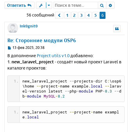
Поиск
Расшире
Ответить
56 сообщений
1
2
3
4
5
6
Пред.
Ink0gnit0
Re: Сторонние модули OSP6
С
13 фев 2025, 20:38
о
В дополнение
Project utils v1.0
добавлено:
о
1.
new_laravel_project
- создаёт новый проект Laravel в
б
каталоге проектов:
щ
е
н
new_laravel_project 
--
projects
-
dir C
:
\osp6
и
\home 
--
project
-
name example
.
local
--
larav
е
el
-
version latest 
--
php
-
module
 PHP
-
8.3
--
d
b
-
module
MySQL
-
8.2
new_laravel_project 
--
project
-
name exampl
e
.
local