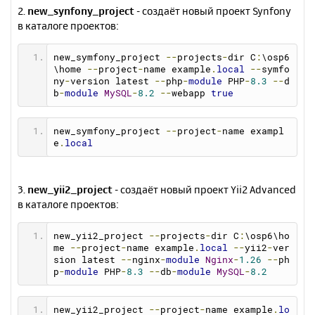
2.
new_synfony_project
- создаёт новый проект Synfony
в каталоге проектов:
new_symfony_project 
--
projects
-
dir C
:
\osp6
\home 
--
project
-
name example
.
local
--
symfo
ny
-
version latest 
--
php
-
module
 PHP
-
8.3
--
d
b
-
module
MySQL
-
8.2
--
webapp 
true
new_symfony_project 
--
project
-
name exampl
e
.
local
3.
new_yii2_project
- создаёт новый проект Yii2 Advanced
в каталоге проектов:
new_yii2_project 
--
projects
-
dir C
:
\osp6\ho
me 
--
project
-
name example
.
local
--
yii2
-
ver
sion latest 
--
nginx
-
module
Nginx
-
1.26
--
ph
p
-
module
 PHP
-
8.3
--
db
-
module
MySQL
-
8.2
new_yii2_project 
--
project
-
name example
.
lo