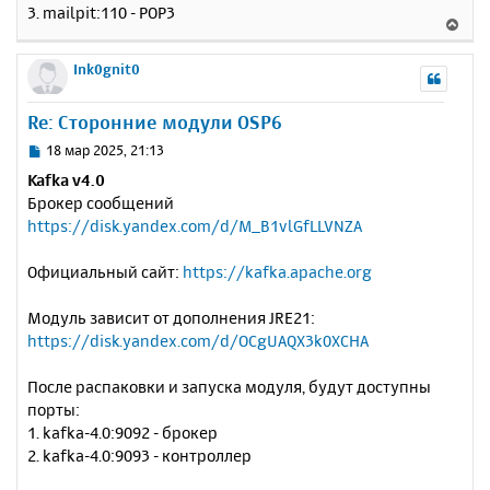
3. mailpit:110 - POP3
В
е
р
Ink0gnit0
н
у
Re: Сторонние модули OSP6
т
ь
С
18 мар 2025, 21:13
с
о
Kafka v4.0
о
я
Брокер сообщений
б
к
https://disk.yandex.com/d/M_B1vlGfLLVNZA
щ
н
е
а
н
Официальный сайт:
https://kafka.apache.org
ч
и
а
е
л
Модуль зависит от дополнения JRE21:
у
https://disk.yandex.com/d/OCgUAQX3k0XCHA
После распаковки и запуска модуля, будут доступны
порты:
1. kafka-4.0:9092 - брокер
2. kafka-4.0:9093 - контроллер