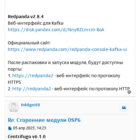
Redpanda v2.8.4
Веб-интерфейс для Kafka
https://disk.yandex.com/d/NnyRZLnrcm-8oA
Официальный сайт:
https://www.redpanda.com/redpanda-console-kafka-ui
После распаковки и запуска модуля, будут доступны
порты:
1.
https://redpanda2
- веб-интерфейс по протоколу
HTTPS
2.
http://redpanda2
- веб-интерфейс по протоколу HTTP
В
е
р
Ink0gnit0
н
у
Re: Сторонние модули OSP6
т
ь
С
05 апр 2025, 14:23
с
о
Centrifugo v6.1.0
о
я