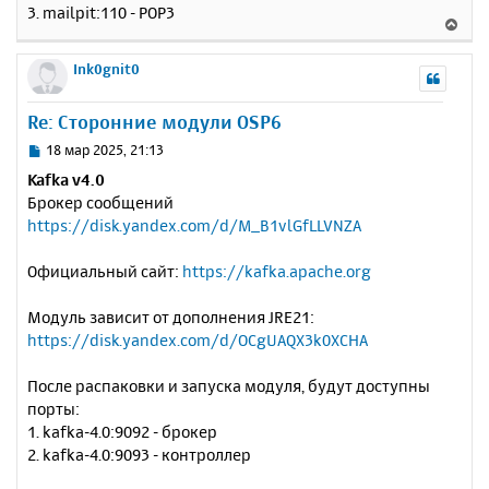
3. mailpit:110 - POP3
В
е
р
Ink0gnit0
н
у
Re: Сторонние модули OSP6
т
ь
С
18 мар 2025, 21:13
с
о
Kafka v4.0
о
я
Брокер сообщений
б
к
https://disk.yandex.com/d/M_B1vlGfLLVNZA
щ
н
е
а
н
Официальный сайт:
https://kafka.apache.org
ч
и
а
е
л
Модуль зависит от дополнения JRE21:
у
https://disk.yandex.com/d/OCgUAQX3k0XCHA
После распаковки и запуска модуля, будут доступны
порты:
1. kafka-4.0:9092 - брокер
2. kafka-4.0:9093 - контроллер