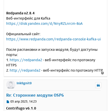
Redpanda v2.8.4
Веб-интерфейс для Kafka
https://disk.yandex.com/d/NnyRZLnrcm-8oA
Официальный сайт:
https://www.redpanda.com/redpanda-console-kafka-ui
После распаковки и запуска модуля, будут доступны
порты:
1.
https://redpanda2
- веб-интерфейс по протоколу
HTTPS
2.
http://redpanda2
- веб-интерфейс по протоколу HTTP
В
е
р
Ink0gnit0
н
у
Re: Сторонние модули OSP6
т
ь
С
05 апр 2025, 14:23
с
о
Centrifugo v6.1.0
о
я