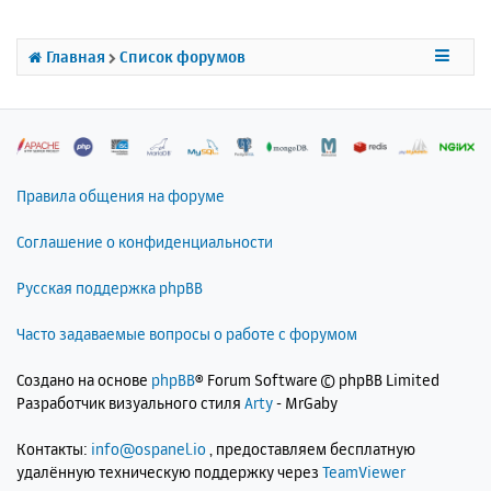
ь
с
я
Главная
Список форумов
к
н
а
ч
а
л
Правила общения на форуме
у
Соглашение о конфиденциальности
Русская поддержка phpBB
Часто задаваемые вопросы о работе с форумом
Создано на основе
phpBB
® Forum Software © phpBB Limited
Разработчик визуального стиля
Arty
- MrGaby
Контакты:
info@ospanel.io
, предоставляем бесплатную
удалённую техническую поддержку через
TeamViewer