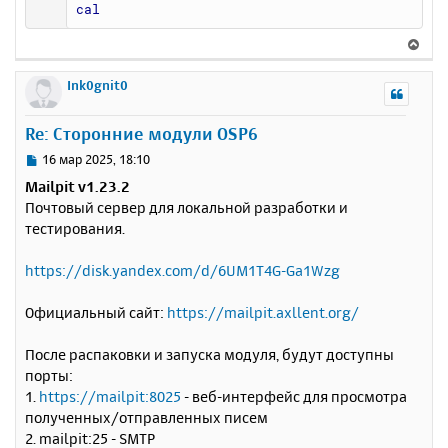
cal
В
е
р
Ink0gnit0
н
у
Re: Сторонние модули OSP6
т
ь
С
16 мар 2025, 18:10
с
о
Mailpit v1.23.2
о
я
Почтовый сервер для локальной разработки и
б
к
тестирования.
щ
н
е
а
н
https://disk.yandex.com/d/6UM1T4G-Ga1Wzg
ч
и
а
е
л
Официальный сайт:
https://mailpit.axllent.org/
у
После распаковки и запуска модуля, будут доступны
порты:
1.
https://mailpit:8025
- веб-интерфейс для просмотра
полученных/отправленных писем
2. mailpit:25 - SMTP