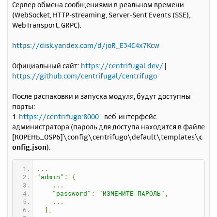
Сервер обмена сообщениями в реальном времени
б
к
(WebSocket, HTTP-streaming, Server-Sent Events (SSE),
щ
н
е
WebTransport, GRPC).
а
н
ч
и
а
https://disk.yandex.com/d/joR_E34C4x7Kcw
е
л
у
Официальный сайт:
https://centrifugal.dev/
|
https://github.com/centrifugal/centrifugo
После распаковки и запуска модуля, будут доступны
порты:
1.
https://centrifugo:8000
- веб-интерфейс
администратора (пароль для доступа находится в файле
[КОРЕНЬ_OSP6]\config\centrifugo\default\templates\
c
onfig.json
):
...
"admin"
:
{
...
"password"
:
"ИЗМЕНИТЕ_ПАРОЛЬ"
,
...
},