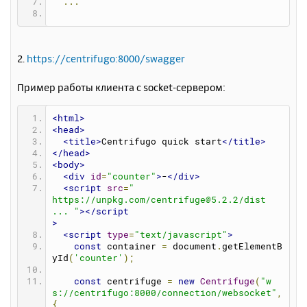
...
2.
https://centrifugo:8000/swagger
Пример работы клиента с socket-сервером:
<html>
<head>
<title>
Centrifugo quick start
</title>
</head>
<body>
<div
id
=
"counter"
>
-
</div>
<script
src
=
"
https://unpkg.com/centrifuge@5.2.2/dist 
... "
></script
>
<script
type
=
"text/javascript"
>
const
 container 
=
 document
.
getElementB
yId
(
'counter'
);
const
 centrifuge 
=
new
Centrifuge
(
"w
s://centrifugo:8000/connection/websocket"
,
{