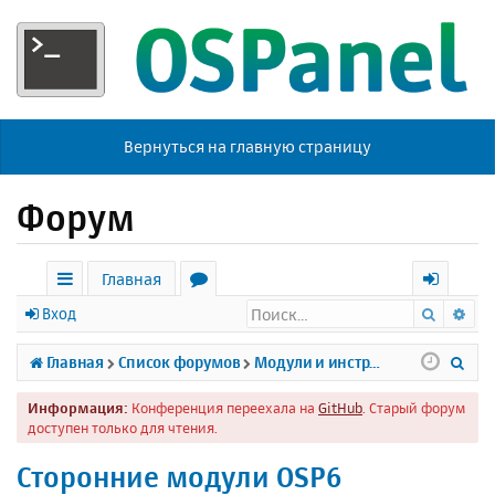
Вернуться на главную страницу
Форум
Главная
Поиск
Ра
с
о
х
Вход
ы
р
о
П
Главная
Список форумов
Модули и инструменты
л
у
д
о
Информация:
Конференция переехала на
GitHub
. Старый форум
к
м
и
доступен только для чтения.
и
ы
с
Сторонние модули OSP6
к