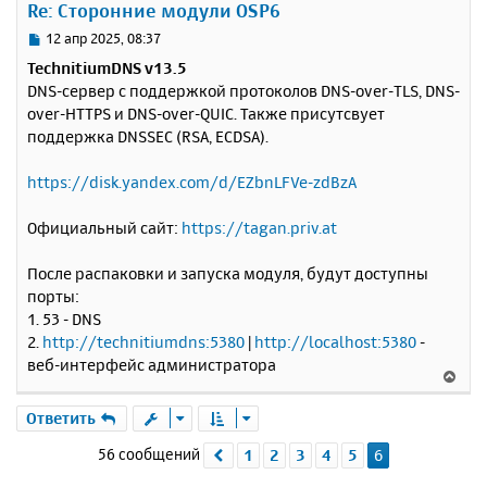
е
Re: Сторонние модули OSP6
л
      console
.
log
(
'subscribed'
,
 ctx
);
т
}).
on
(
'unsubscribed'
,
function
(
ctx
)
{
у
ь
С
12 апр 2025, 08:37
      console
.
log
(`
unsubscribed
:
 $
{
ctx
.
cod
с
о
e
},
 $
{
ctx
.
reason
}`);
TechnitiumDNS v13.5
о
я
}).
subscribe
();
DNS-сервер с поддержкой протоколов DNS-over-TLS, DNS-
б
к
</script>
over-HTTPS и DNS-over-QUIC. Также присутсвует
щ
н
</body>
е
поддержка DNSSEC (RSA, ECDSA).
а
</html>
н
ч
и
а
https://disk.yandex.com/d/EZbnLFVe-zdBzA
е
л
у
Официальный сайт:
https://tagan.priv.at
После распаковки и запуска модуля, будут доступны
порты:
1. 53 - DNS
2.
http://technitiumdns:5380
|
http://localhost:5380
-
веб-интерфейс администратора
В
е
р
Ответить
н
56 сообщений
1
2
3
4
5
6
Пред.
у
т