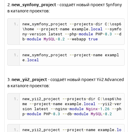
2.
new_synfony_project
- создаёт новый проект Synfony
в каталоге проектов:
new_symfony_project 
--
projects
-
dir C
:
\osp6
\home 
--
project
-
name example
.
local
--
symfo
ny
-
version latest 
--
php
-
module
 PHP
-
8.3
--
d
b
-
module
MySQL
-
8.2
--
webapp 
true
new_symfony_project 
--
project
-
name exampl
e
.
local
3.
new_yii2_project
- создаёт новый проект Yii2 Advanced
в каталоге проектов:
new_yii2_project 
--
projects
-
dir C
:
\osp6\ho
me 
--
project
-
name example
.
local
--
yii2
-
ver
sion latest 
--
nginx
-
module
Nginx
-
1.26
--
ph
p
-
module
 PHP
-
8.3
--
db
-
module
MySQL
-
8.2
new_yii2_project 
--
project
-
name example
.
lo